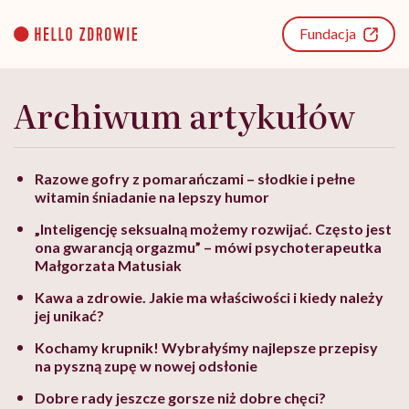
Go
to
Fundacja
content
Archiwum artykułów
Razowe gofry z pomarańczami – słodkie i pełne
witamin śniadanie na lepszy humor
„Inteligencję seksualną możemy rozwijać. Często jest
ona gwarancją orgazmu” – mówi psychoterapeutka
Małgorzata Matusiak
Kawa a zdrowie. Jakie ma właściwości i kiedy należy
jej unikać?
Kochamy krupnik! Wybrałyśmy najlepsze przepisy
na pyszną zupę w nowej odsłonie
Dobre rady jeszcze gorsze niż dobre chęci?