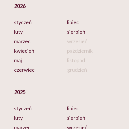
2026
styczeń
lipiec
luty
sierpień
marzec
wrzesień
kwiecień
październik
maj
listopad
czerwiec
grudzień
2025
styczeń
lipiec
luty
sierpień
marzec
wrzesień