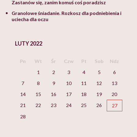
Zastanów się, zanim komuś coś poradzisz
Granolowe śniadanie. Rozkosz dla podniebienia i
uciecha dla oczu
LUTY 2022
Pn
Wt
Śr
Czw
Pt
Sob
Ndz
1
2
3
4
5
6
7
8
9
10
11
12
13
14
15
16
17
18
19
20
21
22
23
24
25
26
27
28