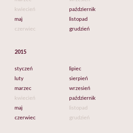
kwiecień
październik
maj
listopad
czerwiec
grudzień
2015
styczeń
lipiec
luty
sierpień
marzec
wrzesień
kwiecień
październik
maj
listopad
czerwiec
grudzień