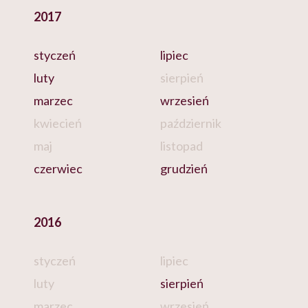
2017
styczeń
lipiec
luty
sierpień
marzec
wrzesień
kwiecień
październik
maj
listopad
czerwiec
grudzień
2016
styczeń
lipiec
luty
sierpień
marzec
wrzesień