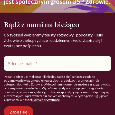
jest społecznym głosem USP Zdrowie.
Bądź z nami na bieżąco
Co tydzień wybieramy teksty, rozmowy i podcasty Hello
Zdrowie o ciele, psychice i codziennym życiu. Zapisz się i
czytaj bez pośpiechu.
Adres
e-
mail
*
Podanie adresu e-mail oraz kliknięcie „Zapisz się” oznacza zgodę na
otrzymywanie wiadomości o nowościach, produktach, promocjach lub
usługach dot. Hello Zdrowie. W dowolnym momencie możesz zrezygnować z
otrzymywania newslettera. Wycofanie zgody nie ma wpływu na zgodność z
prawem przetwarzania, którego dokonano przed jej wycofaniem. Zapoznaj się
z informacjami o przetwarzaniu danych osobowych, w tym o przysługujących
Ci prawach, w naszej
Polityce prywatności
.
Zapisz się