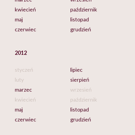
kwiecień
październik
maj
listopad
czerwiec
grudzień
2012
styczeń
lipiec
luty
sierpień
marzec
wrzesień
kwiecień
październik
maj
listopad
czerwiec
grudzień