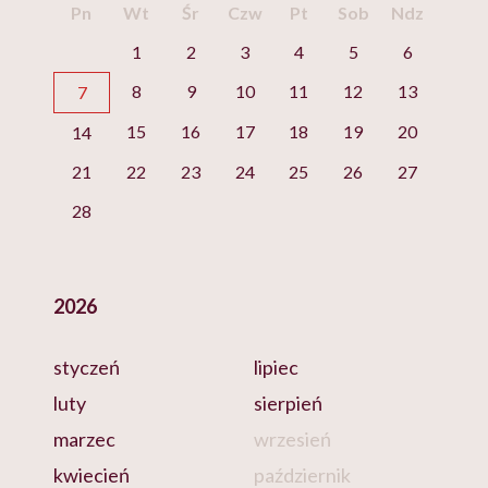
Pn
Wt
Śr
Czw
Pt
Sob
Ndz
1
2
3
4
5
6
8
9
10
11
12
13
7
15
16
17
18
19
20
14
21
22
23
24
25
26
27
28
2026
styczeń
lipiec
luty
sierpień
marzec
wrzesień
kwiecień
październik