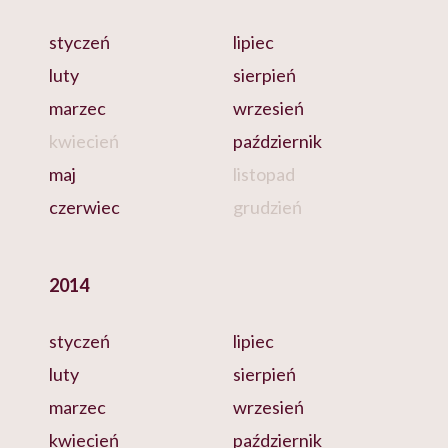
styczeń
lipiec
luty
sierpień
marzec
wrzesień
kwiecień
październik
maj
listopad
czerwiec
grudzień
2014
styczeń
lipiec
luty
sierpień
marzec
wrzesień
kwiecień
październik