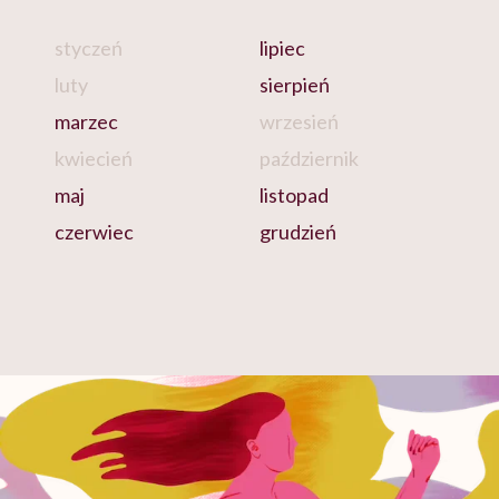
styczeń
lipiec
luty
sierpień
marzec
wrzesień
kwiecień
październik
maj
listopad
czerwiec
grudzień