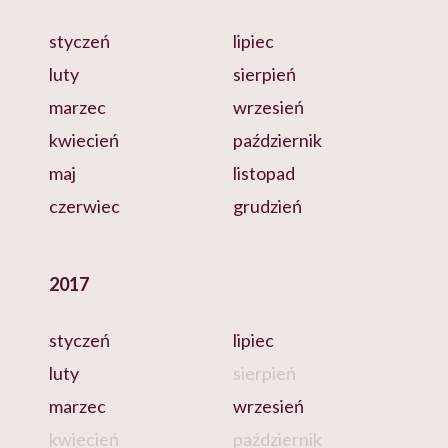
styczeń
lipiec
luty
sierpień
marzec
wrzesień
kwiecień
październik
maj
listopad
czerwiec
grudzień
2017
styczeń
lipiec
luty
sierpień
marzec
wrzesień
kwiecień
październik