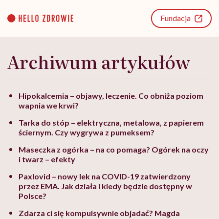
Go
to
Fundacja
content
Archiwum artykułów
Hipokalcemia – objawy, leczenie. Co obniża poziom
wapnia we krwi?
Tarka do stóp – elektryczna, metalowa, z papierem
ściernym. Czy wygrywa z pumeksem?
Maseczka z ogórka – na co pomaga? Ogórek na oczy
i twarz – efekty
Paxlovid – nowy lek na COVID-19 zatwierdzony
przez EMA. Jak działa i kiedy będzie dostępny w
Polsce?
Zdarza ci się kompulsywnie objadać? Magda