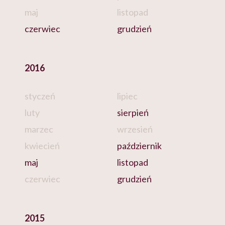
maj
listopad
czerwiec
grudzień
2016
styczeń
lipiec
luty
sierpień
marzec
wrzesień
kwiecień
październik
maj
listopad
czerwiec
grudzień
2015