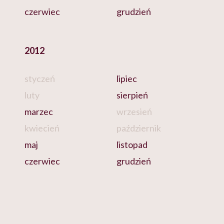
czerwiec
grudzień
2012
styczeń
lipiec
luty
sierpień
marzec
wrzesień
kwiecień
październik
maj
listopad
czerwiec
grudzień