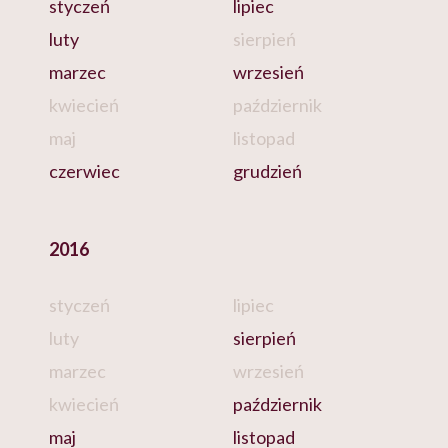
styczeń
lipiec
luty
sierpień
marzec
wrzesień
kwiecień
październik
maj
listopad
czerwiec
grudzień
2016
styczeń
lipiec
luty
sierpień
marzec
wrzesień
kwiecień
październik
maj
listopad