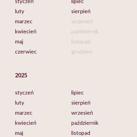
styczeń
lipiec
luty
sierpień
marzec
wrzesień
kwiecień
październik
maj
listopad
czerwiec
grudzień
2025
styczeń
lipiec
luty
sierpień
marzec
wrzesień
kwiecień
październik
maj
listopad