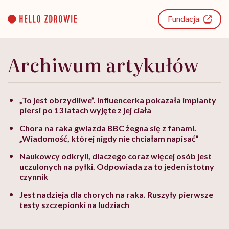
Go
to
Fundacja
content
Archiwum artykułów
„To jest obrzydliwe”. Influencerka pokazała implanty
piersi po 13 latach wyjęte z jej ciała
Chora na raka gwiazda BBC żegna się z fanami.
„Wiadomość, której nigdy nie chciałam napisać”
Naukowcy odkryli, dlaczego coraz więcej osób jest
uczulonych na pyłki. Odpowiada za to jeden istotny
czynnik
Jest nadzieja dla chorych na raka. Ruszyły pierwsze
testy szczepionki na ludziach