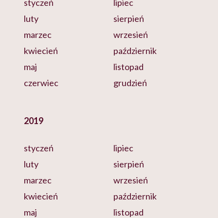
styczeń
lipiec
luty
sierpień
marzec
wrzesień
kwiecień
październik
maj
listopad
czerwiec
grudzień
2019
styczeń
lipiec
luty
sierpień
marzec
wrzesień
kwiecień
październik
maj
listopad