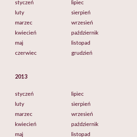
styczeń
lipiec
luty
sierpień
marzec
wrzesień
kwiecień
październik
maj
listopad
czerwiec
grudzień
2013
styczeń
lipiec
luty
sierpień
marzec
wrzesień
kwiecień
październik
maj
listopad