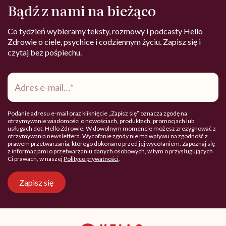
Bądź z nami na bieżąco
Co tydzień wybieramy teksty, rozmowy i podcasty Hello
Zdrowie o ciele, psychice i codziennym życiu. Zapisz się i
czytaj bez pośpiechu.
Adres
e-
mail
*
Podanie adresu e-mail oraz kliknięcie „Zapisz się” oznacza zgodę na
otrzymywanie wiadomości o nowościach, produktach, promocjach lub
usługach dot. Hello Zdrowie. W dowolnym momencie możesz zrezygnować z
otrzymywania newslettera. Wycofanie zgody nie ma wpływu na zgodność z
prawem przetwarzania, którego dokonano przed jej wycofaniem. Zapoznaj się
z informacjami o przetwarzaniu danych osobowych, w tym o przysługujących
Ci prawach, w naszej
Polityce prywatności
.
Zapisz się