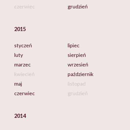
czerwiec
grudzień
2015
styczeń
lipiec
luty
sierpień
marzec
wrzesień
kwiecień
październik
maj
listopad
czerwiec
grudzień
2014