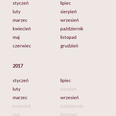
styczeń
lipiec
luty
sierpień
marzec
wrzesień
kwiecień
październik
maj
listopad
czerwiec
grudzień
2017
styczeń
lipiec
luty
sierpień
marzec
wrzesień
kwiecień
październik
maj
listopad