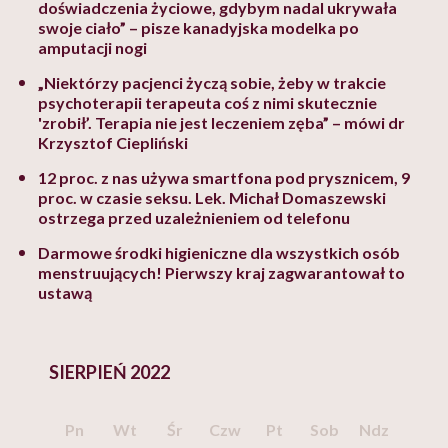
doświadczenia życiowe, gdybym nadal ukrywała
swoje ciało” – pisze kanadyjska modelka po
amputacji nogi
„Niektórzy pacjenci życzą sobie, żeby w trakcie
psychoterapii terapeuta coś z nimi skutecznie
'zrobił’. Terapia nie jest leczeniem zęba” – mówi dr
Krzysztof Ciepliński
12 proc. z nas używa smartfona pod prysznicem, 9
proc. w czasie seksu. Lek. Michał Domaszewski
ostrzega przed uzależnieniem od telefonu
Darmowe środki higieniczne dla wszystkich osób
menstruujących! Pierwszy kraj zagwarantował to
ustawą
SIERPIEŃ 2022
Pn
Wt
Śr
Czw
Pt
Sob
Ndz