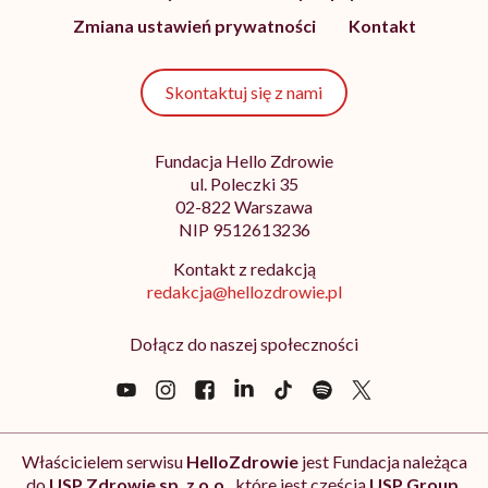
Zmiana ustawień prywatności
Kontakt
Skontaktuj się z nami
Fundacja Hello Zdrowie
ul. Poleczki 35
02-822 Warszawa
NIP 9512613236
Kontakt z redakcją
redakcja@hellozdrowie.pl
Dołącz do naszej społeczności
Właścicielem serwisu
HelloZdrowie
jest Fundacja należąca
do
USP Zdrowie sp. z o.o.
, które jest częścią
USP Group
.