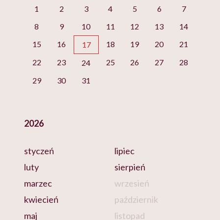
1
2
3
4
5
6
7
8
9
10
11
12
13
14
15
16
18
19
20
21
17
22
23
25
26
27
28
24
29
30
31
2026
styczeń
lipiec
luty
sierpień
marzec
wrzesień
kwiecień
październik
maj
listopad