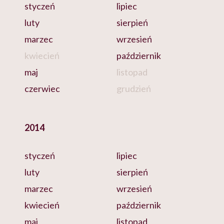
styczeń
lipiec
luty
sierpień
marzec
wrzesień
kwiecień
październik
maj
listopad
czerwiec
grudzień
2014
styczeń
lipiec
luty
sierpień
marzec
wrzesień
kwiecień
październik
maj
listopad