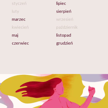
styczeń
lipiec
luty
sierpień
marzec
wrzesień
kwiecień
październik
maj
listopad
czerwiec
grudzień