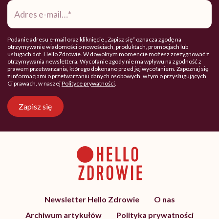
Adres
e-
mail
*
Podanie adresu e-mail oraz kliknięcie „Zapisz się” oznacza zgodę na
otrzymywanie wiadomości o nowościach, produktach, promocjach lub
usługach dot. Hello Zdrowie. W dowolnym momencie możesz zrezygnować z
otrzymywania newslettera. Wycofanie zgody nie ma wpływu na zgodność z
prawem przetwarzania, którego dokonano przed jej wycofaniem. Zapoznaj się
z informacjami o przetwarzaniu danych osobowych, w tym o przysługujących
Ci prawach, w naszej
Polityce prywatności
.
Zapisz się
Newsletter Hello Zdrowie
O nas
Archiwum artykułów
Polityka prywatności