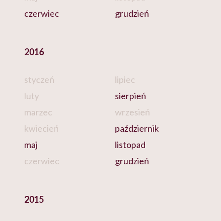
czerwiec
grudzień
2016
styczeń
lipiec
luty
sierpień
marzec
wrzesień
kwiecień
październik
maj
listopad
czerwiec
grudzień
2015