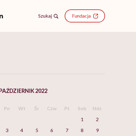
Szukaj
Fundacja
PAŹDZIERNIK 2022
Pn
Wt
Śr
Czw
Pt
Sob
Ndz
1
2
3
4
5
6
7
8
9