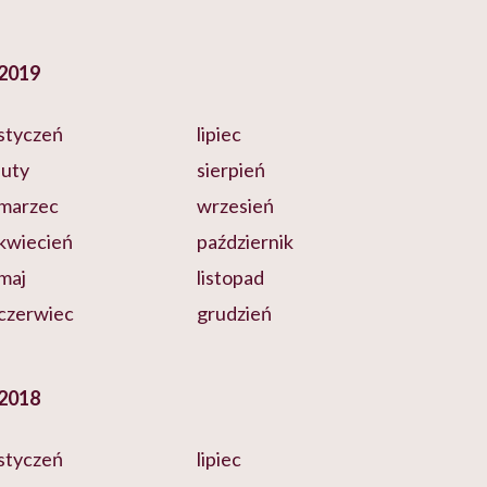
2019
styczeń
lipiec
luty
sierpień
marzec
wrzesień
kwiecień
październik
maj
listopad
czerwiec
grudzień
2018
styczeń
lipiec