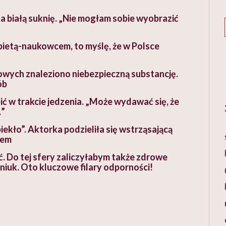
a białą suknię. „Nie mogłam sobie wyobrazić
obietą-naukowcem, to myślę, że w Polsce
wych znaleziono niebezpieczną substancję.
ób
ić w trakcie jedzenia. „Może wydawać się, że
…”
piekło”. Aktorka podzieliła się wstrząsającą
rem
ć. Do tej sfery zaliczyłabym także zdrowe
niuk. Oto kluczowe filary odporności!