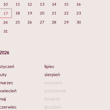
10
11
12
13
14
15
16
18
19
20
21
22
23
17
25
26
27
28
29
30
24
31
2026
styczeń
lipiec
luty
sierpień
marzec
wrzesień
kwiecień
październik
maj
listopad
czerwiec
grudzień