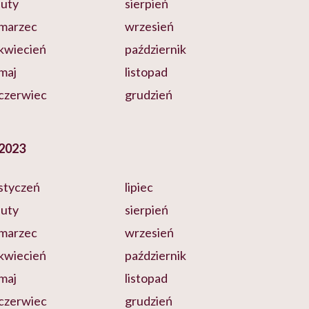
luty
sierpień
marzec
wrzesień
kwiecień
październik
maj
listopad
czerwiec
grudzień
2023
styczeń
lipiec
luty
sierpień
marzec
wrzesień
kwiecień
październik
maj
listopad
czerwiec
grudzień