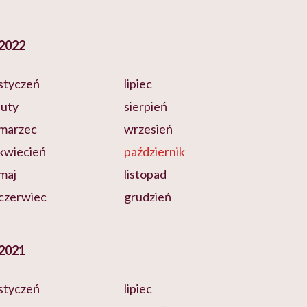
2022
styczeń
lipiec
luty
sierpień
marzec
wrzesień
kwiecień
październik
maj
listopad
czerwiec
grudzień
2021
styczeń
lipiec