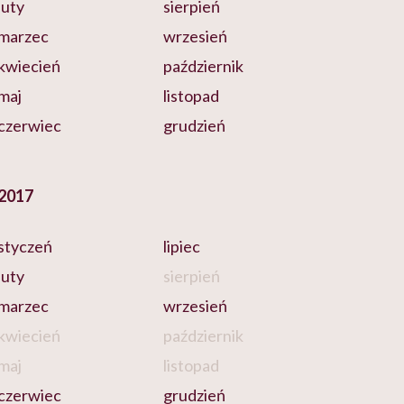
luty
sierpień
marzec
wrzesień
kwiecień
październik
maj
listopad
czerwiec
grudzień
2017
styczeń
lipiec
luty
sierpień
marzec
wrzesień
kwiecień
październik
maj
listopad
czerwiec
grudzień