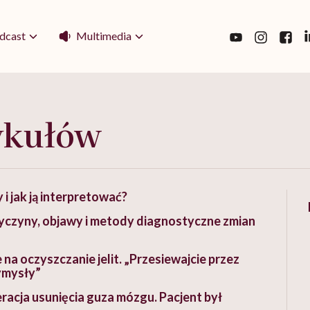
Multimedia
dcast
ykułów
 i jak ją interpretować?
zyczyny, objawy i metody diagnostyczne zmian
na oczyszczanie jelit. „Przesiewajcie przez
ymysły”
acja usunięcia guza mózgu. Pacjent był