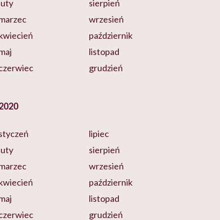
luty
sierpień
marzec
wrzesień
kwiecień
październik
maj
listopad
czerwiec
grudzień
2020
styczeń
lipiec
luty
sierpień
marzec
wrzesień
kwiecień
październik
maj
listopad
czerwiec
grudzień