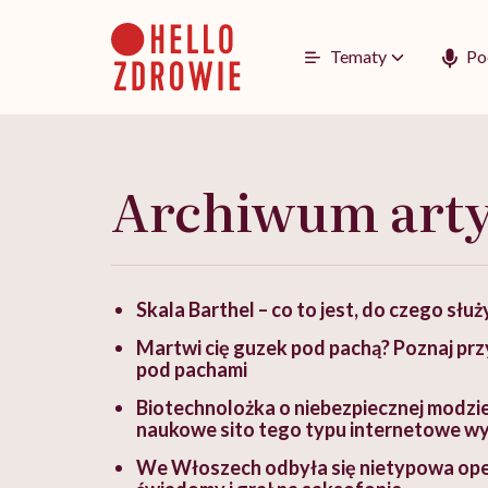
Go
to
content
Tematy
Po
Archiwum art
Skala Barthel – co to jest, do czego służy
Martwi cię guzek pod pachą? Poznaj pr
pod pachami
Biotechnolożka o niebezpiecznej modzie 
naukowe sito tego typu internetowe w
We Włoszech odbyła się nietypowa oper