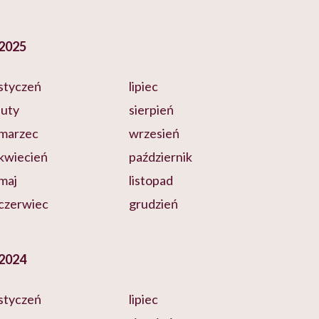
2025
styczeń
lipiec
luty
sierpień
marzec
wrzesień
kwiecień
październik
maj
listopad
czerwiec
grudzień
2024
styczeń
lipiec