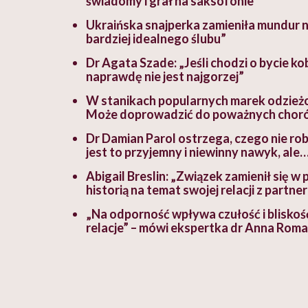
świadomy i grał na saksofonie
Ukraińska snajperka zamieniła mundur n
bardziej idealnego ślubu”
Dr Agata Szade: „Jeśli chodzi o bycie k
naprawdę nie jest najgorzej”
W stanikach popularnych marek odzieżo
Może doprowadzić do poważnych chor
Dr Damian Parol ostrzega, czego nie rob
jest to przyjemny i niewinny nawyk, ale
Abigail Breslin: „Związek zamienił się w 
historią na temat swojej relacji z partne
„Na odporność wpływa czułość i bliskoś
relacje” – mówi ekspertka dr Anna Roma