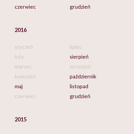
czerwiec
grudzień
2016
styczeń
lipiec
luty
sierpień
marzec
wrzesień
kwiecień
październik
maj
listopad
czerwiec
grudzień
2015