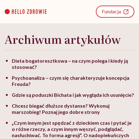
Go
to
Fundacja
content
Archiwum artykułów
Dieta bogatoresztkowa – na czym polega i kiedy ją
stosować?
Psychoanaliza – czym się charakteryzuje koncepcja
Freuda?
Gdzie są poduszki Bichata i jak wygląda ich usunięcie?
Chcesz biegać dłuższe dystanse? Wykonuj
marszobieg! Poznaj jego dobre strony
„Czym innym jest spędzać z dzieckiem czas i pytać je
o różne rzeczy, a czym innym węszyć, podglądać,
nasłuchiwać. To forma agresji”. O nadopiekuńczych