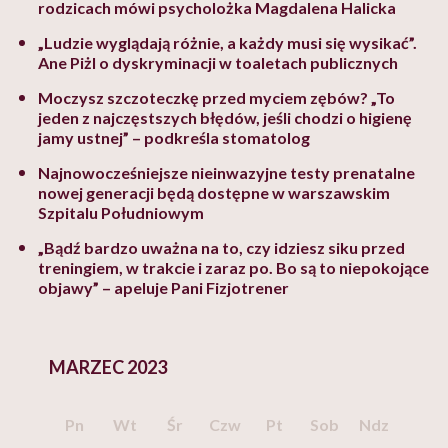
rodzicach mówi psycholożka Magdalena Halicka
„Ludzie wyglądają różnie, a każdy musi się wysikać”.
Ane Piżl o dyskryminacji w toaletach publicznych
Moczysz szczoteczkę przed myciem zębów? „To
jeden z najczęstszych błędów, jeśli chodzi o higienę
jamy ustnej” – podkreśla stomatolog
Najnowocześniejsze nieinwazyjne testy prenatalne
nowej generacji będą dostępne w warszawskim
Szpitalu Południowym
„Bądź bardzo uważna na to, czy idziesz siku przed
treningiem, w trakcie i zaraz po. Bo są to niepokojące
objawy” – apeluje Pani Fizjotrener
MARZEC 2023
Pn
Wt
Śr
Czw
Pt
Sob
Ndz