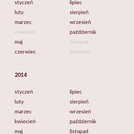
styczeń
lipiec
luty
sierpień
marzec
wrzesień
kwiecień
październik
maj
listopad
czerwiec
grudzień
2014
styczeń
lipiec
luty
sierpień
marzec
wrzesień
kwiecień
październik
maj
listopad