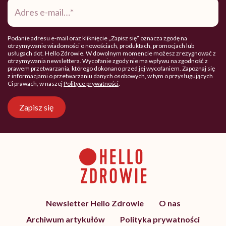
Adres
e-
mail
*
Podanie adresu e-mail oraz kliknięcie „Zapisz się” oznacza zgodę na
otrzymywanie wiadomości o nowościach, produktach, promocjach lub
usługach dot. Hello Zdrowie. W dowolnym momencie możesz zrezygnować z
otrzymywania newslettera. Wycofanie zgody nie ma wpływu na zgodność z
prawem przetwarzania, którego dokonano przed jej wycofaniem. Zapoznaj się
z informacjami o przetwarzaniu danych osobowych, w tym o przysługujących
Ci prawach, w naszej
Polityce prywatności
.
Zapisz się
Newsletter Hello Zdrowie
O nas
Archiwum artykułów
Polityka prywatności