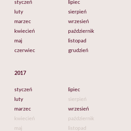
styczeń
lipiec
luty
sierpień
marzec
wrzesień
kwiecień
październik
maj
listopad
czerwiec
grudzień
2017
styczeń
lipiec
luty
sierpień
marzec
wrzesień
kwiecień
październik
maj
listopad