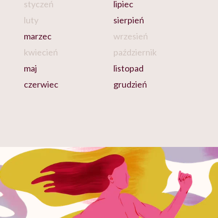
styczeń
lipiec
luty
sierpień
marzec
wrzesień
kwiecień
październik
maj
listopad
czerwiec
grudzień