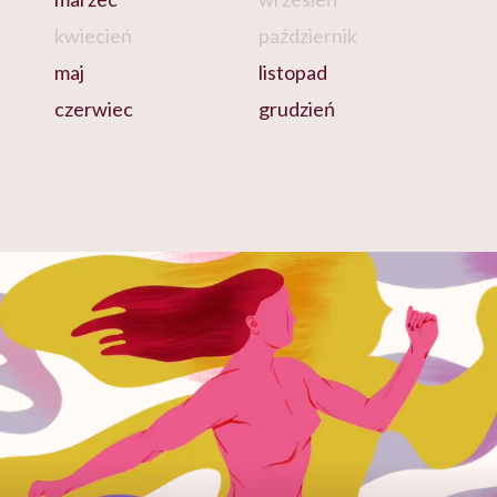
kwiecień
październik
maj
listopad
czerwiec
grudzień