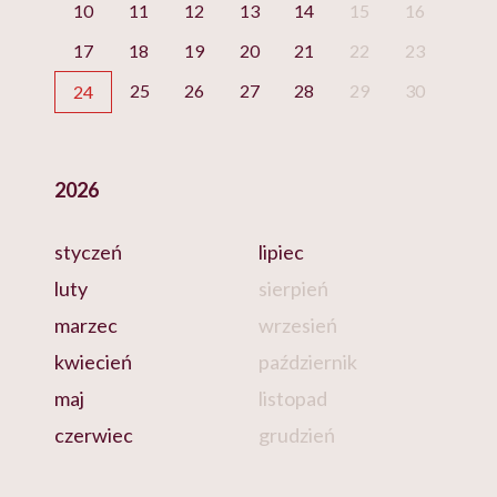
10
11
12
13
14
15
16
17
18
19
20
21
22
23
25
26
27
28
29
30
24
2026
styczeń
lipiec
luty
sierpień
marzec
wrzesień
kwiecień
październik
maj
listopad
czerwiec
grudzień