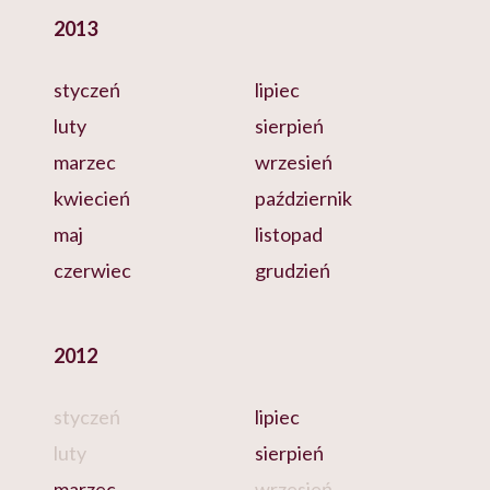
2013
styczeń
lipiec
luty
sierpień
marzec
wrzesień
kwiecień
październik
maj
listopad
czerwiec
grudzień
2012
styczeń
lipiec
luty
sierpień
marzec
wrzesień