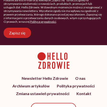
Podanie adresu e-mail oraz kliknięcie „Zapisz się” oznacza zgodę na
otrzymywanie wiadomości o nowościach, produktach, promocjach lub
usługach dot. Hello Zdrowie. W dowolnym momencie możesz zrezygnować z
otrzymywania newslettera. Wycofanie zgody nie ma wpływu na zgodność z
prawem przetwarzania, którego dokonano przed jej wycofaniem. Zapoznaj się
z informacjami o przetwarzaniu danych osobowych, w tym o przysługujących
Ci prawach, w naszej
Polityce prywatności
.
Zapisz się
Newsletter Hello Zdrowie
O nas
Archiwum artykułów
Polityka prywatności
Zmiana ustawień prywatności
Kontakt