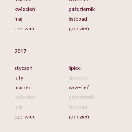
kwiecień
październik
maj
listopad
czerwiec
grudzień
2017
styczeń
lipiec
luty
sierpień
marzec
wrzesień
kwiecień
październik
maj
listopad
czerwiec
grudzień