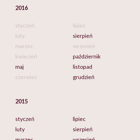
2016
styczeń
lipiec
luty
sierpień
marzec
wrzesień
kwiecień
październik
maj
listopad
czerwiec
grudzień
2015
styczeń
lipiec
luty
sierpień
marzec
wrzesień