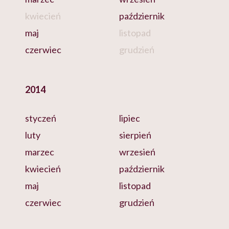
kwiecień
październik
maj
listopad
czerwiec
grudzień
2014
styczeń
lipiec
luty
sierpień
marzec
wrzesień
kwiecień
październik
maj
listopad
czerwiec
grudzień