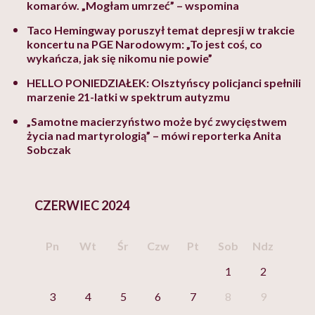
komarów. „Mogłam umrzeć” – wspomina
Taco Hemingway poruszył temat depresji w trakcie
koncertu na PGE Narodowym: „To jest coś, co
wykańcza, jak się nikomu nie powie”
HELLO PONIEDZIAŁEK: Olsztyńscy policjanci spełnili
marzenie 21-latki w spektrum autyzmu
„Samotne macierzyństwo może być zwycięstwem
życia nad martyrologią” – mówi reporterka Anita
Sobczak
CZERWIEC 2024
Pn
Wt
Śr
Czw
Pt
Sob
Ndz
1
2
3
4
5
6
7
8
9