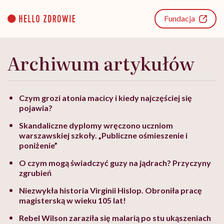
Go
to
Fundacja
content
Archiwum artykułów
Czym grozi atonia macicy i kiedy najczęściej się
pojawia?
Skandaliczne dyplomy wręczono uczniom
warszawskiej szkoły. „Publiczne ośmieszenie i
poniżenie”
O czym mogą świadczyć guzy na jądrach? Przyczyny
zgrubień
Niezwykła historia Virginii Hislop. Obroniła pracę
magisterską w wieku 105 lat!
Rebel Wilson zaraziła się malarią po stu ukąszeniach