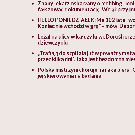
Znany lekarz oskarżany o mobbing i mole
fałszować dokumentację. Wciąż przyjm
HELLO PONIEDZIAŁEK: Ma 102 lata i wcią
Koniec nie wchodzi w grę” – mówi Debor
Leżał na ulicy w kałuży krwi. Dorośli pr
dziewczynki
„Trafiają do szpitala już w poważnym stan
przez kilka dni”. Jaka jest bezdomna mie
Polska mistrzyni choruje na raka piersi.
jej skierowania na badanie