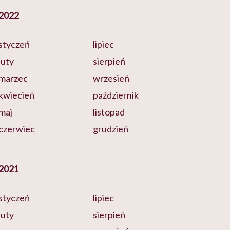
2022
styczeń
lipiec
luty
sierpień
marzec
wrzesień
kwiecień
październik
maj
listopad
czerwiec
grudzień
2021
styczeń
lipiec
luty
sierpień