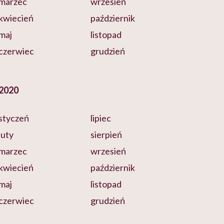
marzec
wrzesień
kwiecień
październik
maj
listopad
czerwiec
grudzień
2020
styczeń
lipiec
luty
sierpień
marzec
wrzesień
kwiecień
październik
maj
listopad
czerwiec
grudzień