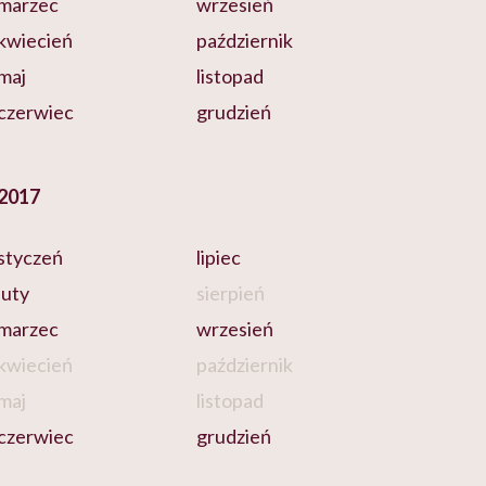
marzec
wrzesień
kwiecień
październik
maj
listopad
czerwiec
grudzień
2017
styczeń
lipiec
luty
sierpień
marzec
wrzesień
kwiecień
październik
maj
listopad
czerwiec
grudzień