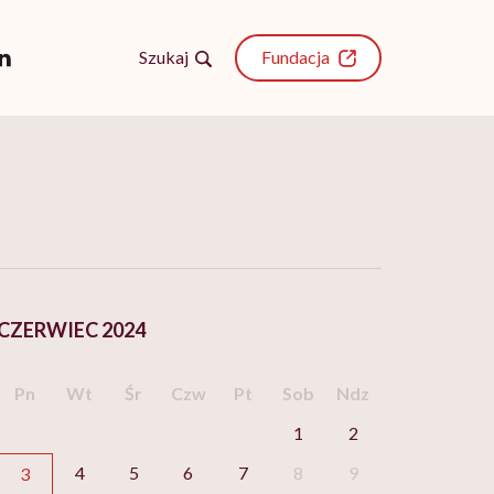
Szukaj
Fundacja
CZERWIEC 2024
Pn
Wt
Śr
Czw
Pt
Sob
Ndz
1
2
4
5
6
7
8
9
3