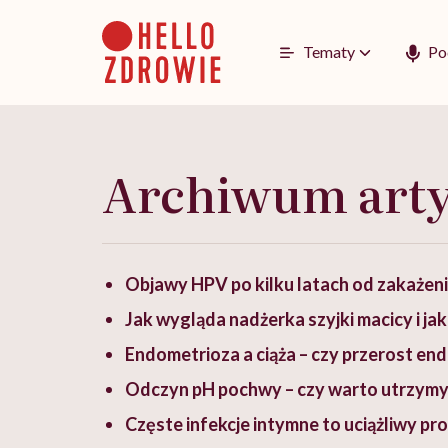
Go
to
content
Tematy
Po
Archiwum art
Objawy HPV po kilku latach od zakażenia 
Jak wygląda nadżerka szyjki macicy i jak
Endometrioza a ciąża – czy przerost en
Odczyn pH pochwy – czy warto utrzymy
Częste infekcje intymne to uciążliwy pro