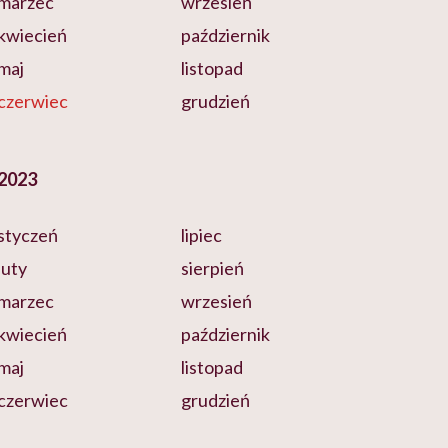
marzec
wrzesień
kwiecień
październik
maj
listopad
czerwiec
grudzień
2023
styczeń
lipiec
luty
sierpień
marzec
wrzesień
kwiecień
październik
maj
listopad
czerwiec
grudzień