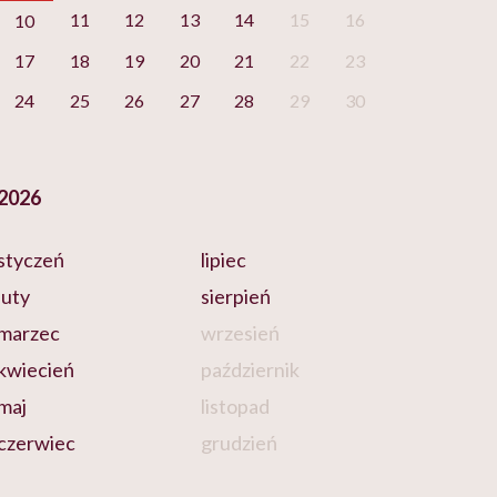
11
12
13
14
15
16
10
17
18
19
20
21
22
23
24
25
26
27
28
29
30
2026
styczeń
lipiec
luty
sierpień
marzec
wrzesień
kwiecień
październik
maj
listopad
czerwiec
grudzień