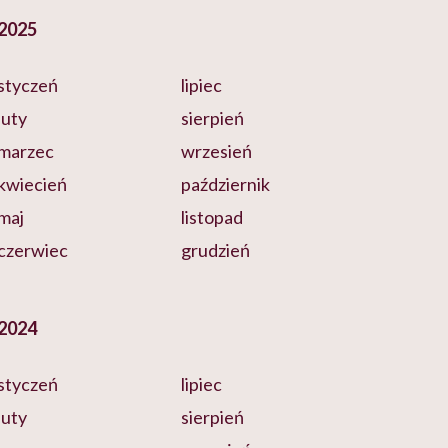
2025
styczeń
lipiec
luty
sierpień
marzec
wrzesień
kwiecień
październik
maj
listopad
czerwiec
grudzień
2024
styczeń
lipiec
luty
sierpień