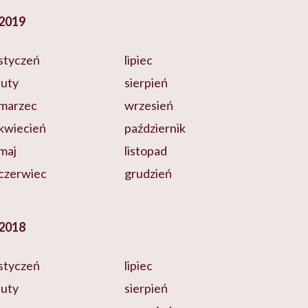
2019
styczeń
lipiec
luty
sierpień
marzec
wrzesień
kwiecień
październik
maj
listopad
czerwiec
grudzień
2018
styczeń
lipiec
luty
sierpień