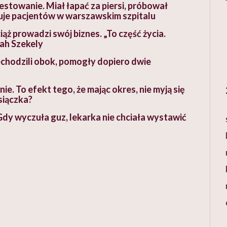
stowanie. Miał łapać za piersi, próbował
uje pacjentów w warszawskim szpitalu
ż prowadzi swój biznes. „To część życia.
ah Szekely
zechodzili obok, pomogły dopiero dwie
ie. To efekt tego, że mając okres, nie myją się
siączka?
 Gdy wyczuła guz, lekarka nie chciała wystawić