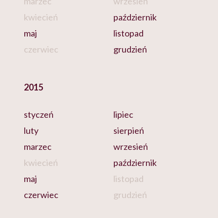
marzec
wrzesień
kwiecień
październik
maj
listopad
czerwiec
grudzień
2015
styczeń
lipiec
luty
sierpień
marzec
wrzesień
kwiecień
październik
maj
listopad
czerwiec
grudzień