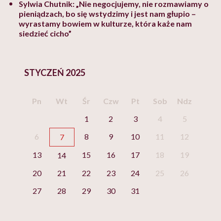
Sylwia Chutnik: „Nie negocjujemy, nie rozmawiamy o
pieniądzach, bo się wstydzimy i jest nam głupio –
wyrastamy bowiem w kulturze, która każe nam
siedzieć cicho”
STYCZEŃ 2025
Pn
Wt
Śr
Czw
Pt
Sob
Ndz
1
2
3
4
5
6
8
9
10
11
12
7
13
15
16
17
18
19
14
20
21
22
23
24
25
26
27
28
29
30
31