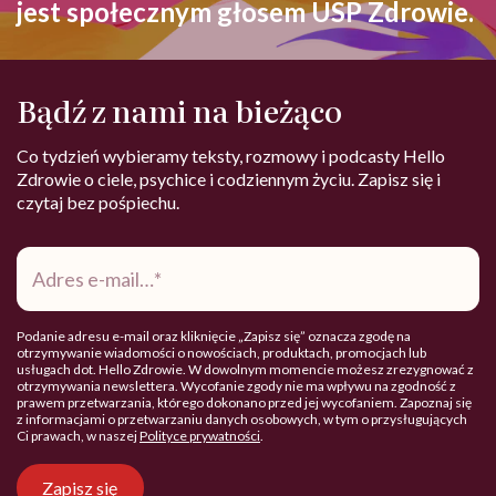
jest społecznym głosem USP Zdrowie.
Bądź z nami na bieżąco
Co tydzień wybieramy teksty, rozmowy i podcasty Hello
Zdrowie o ciele, psychice i codziennym życiu. Zapisz się i
czytaj bez pośpiechu.
Adres
e-
mail
*
Podanie adresu e-mail oraz kliknięcie „Zapisz się” oznacza zgodę na
otrzymywanie wiadomości o nowościach, produktach, promocjach lub
usługach dot. Hello Zdrowie. W dowolnym momencie możesz zrezygnować z
otrzymywania newslettera. Wycofanie zgody nie ma wpływu na zgodność z
prawem przetwarzania, którego dokonano przed jej wycofaniem. Zapoznaj się
z informacjami o przetwarzaniu danych osobowych, w tym o przysługujących
Ci prawach, w naszej
Polityce prywatności
.
Zapisz się