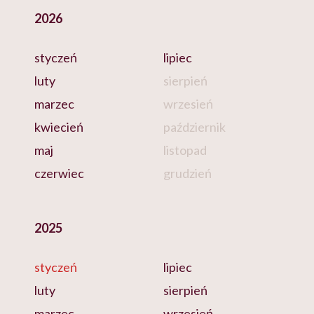
2026
styczeń
lipiec
luty
sierpień
marzec
wrzesień
kwiecień
październik
maj
listopad
czerwiec
grudzień
2025
styczeń
lipiec
luty
sierpień
marzec
wrzesień