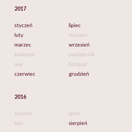
2017
styczeń
lipiec
luty
sierpień
marzec
wrzesień
kwiecień
październik
maj
listopad
czerwiec
grudzień
2016
styczeń
lipiec
luty
sierpień