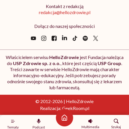
Kontakt z redakcją
redakcja@hellozdrowie.pl
Dołącz do naszej społeczności
Właścicielem serwisu
HelloZdrowie
jest Fundacja należąca
do
USP Zdrowie sp. z o.o.
, które jest częścią
USP Group
.
Treści zawarte w serwisie HelloZdrowie mają charakter
informacyjno-edukacyjny. Jeśli potrzebujesz porady
odnośnie swojego stanu zdrowia, skonsultuj się z lekarzem
lub farmaceutą.
© 2012-2026 | HelloZdrowie
Realizacja:
GeekRoom.pl
Strona główna
Multimedia
Szukaj
Tematy
Podcast