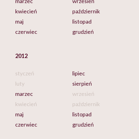
marzec
wrzesień
kwiecień
październik
maj
listopad
czerwiec
grudzień
2012
styczeń
lipiec
luty
sierpień
marzec
wrzesień
kwiecień
październik
maj
listopad
czerwiec
grudzień