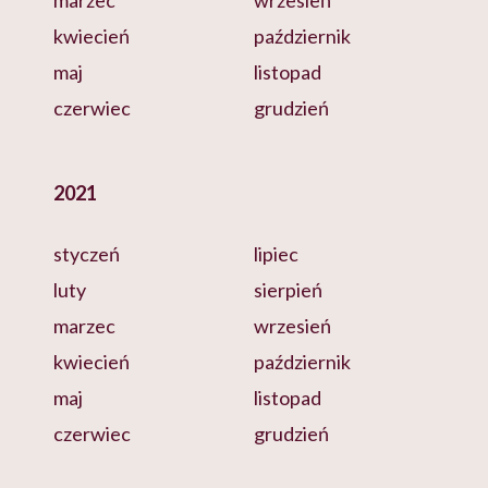
marzec
wrzesień
kwiecień
październik
maj
listopad
czerwiec
grudzień
2021
styczeń
lipiec
luty
sierpień
marzec
wrzesień
kwiecień
październik
maj
listopad
czerwiec
grudzień