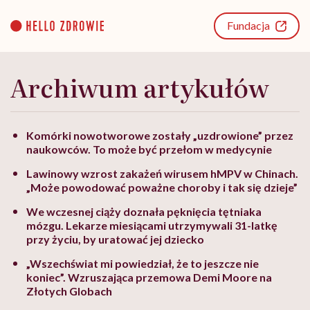
Go
to
Fundacja
content
Archiwum artykułów
Komórki nowotworowe zostały „uzdrowione” przez
naukowców. To może być przełom w medycynie
Lawinowy wzrost zakażeń wirusem hMPV w Chinach.
„Może powodować poważne choroby i tak się dzieje”
We wczesnej ciąży doznała pęknięcia tętniaka
mózgu. Lekarze miesiącami utrzymywali 31-latkę
przy życiu, by uratować jej dziecko
„Wszechświat mi powiedział, że to jeszcze nie
koniec”. Wzruszająca przemowa Demi Moore na
Złotych Globach