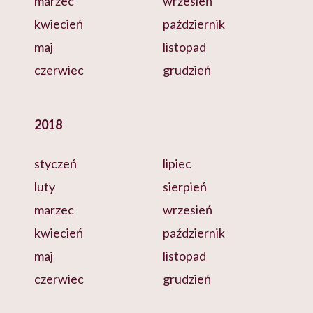
marzec
wrzesień
kwiecień
październik
maj
listopad
czerwiec
grudzień
2018
styczeń
lipiec
luty
sierpień
marzec
wrzesień
kwiecień
październik
maj
listopad
czerwiec
grudzień