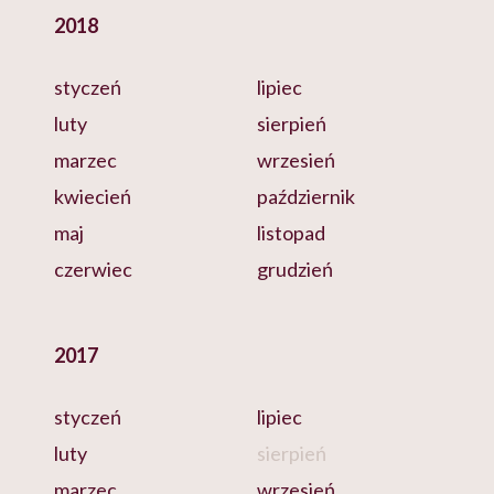
2018
styczeń
lipiec
luty
sierpień
marzec
wrzesień
kwiecień
październik
maj
listopad
czerwiec
grudzień
2017
styczeń
lipiec
luty
sierpień
marzec
wrzesień