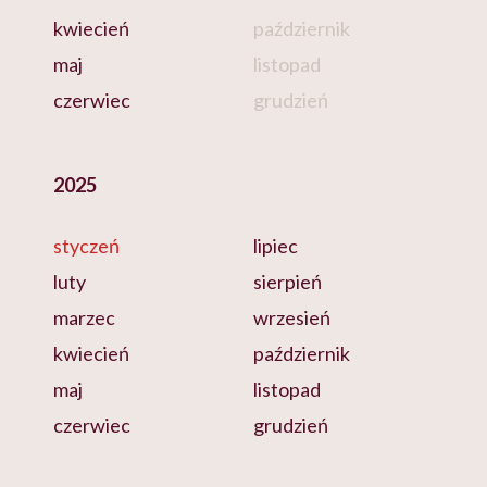
kwiecień
październik
maj
listopad
czerwiec
grudzień
2025
styczeń
lipiec
luty
sierpień
marzec
wrzesień
kwiecień
październik
maj
listopad
czerwiec
grudzień