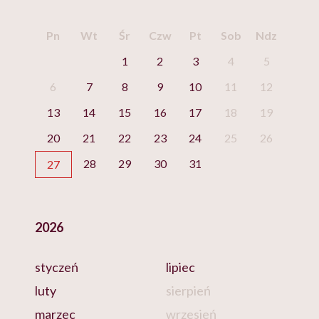
Pn
Wt
Śr
Czw
Pt
Sob
Ndz
1
2
3
4
5
6
7
8
9
10
11
12
13
14
15
16
17
18
19
20
21
22
23
24
25
26
28
29
30
31
27
2026
styczeń
lipiec
luty
sierpień
marzec
wrzesień