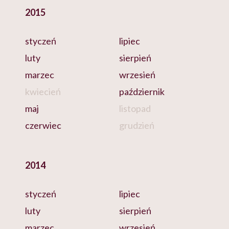
2015
styczeń
lipiec
luty
sierpień
marzec
wrzesień
kwiecień
październik
maj
listopad
czerwiec
grudzień
2014
styczeń
lipiec
luty
sierpień
marzec
wrzesień