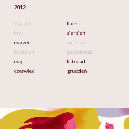
2012
styczeń
lipiec
luty
sierpień
marzec
wrzesień
kwiecień
październik
maj
listopad
czerwiec
grudzień