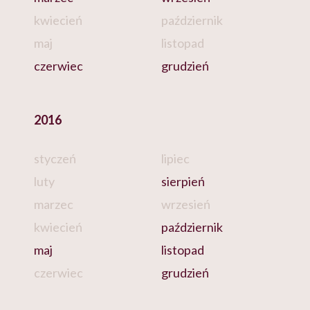
kwiecień
październik
maj
listopad
czerwiec
grudzień
2016
styczeń
lipiec
luty
sierpień
marzec
wrzesień
kwiecień
październik
maj
listopad
czerwiec
grudzień