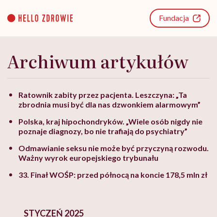
Go
to
Fundacja
content
Archiwum artykułów
Ratownik zabity przez pacjenta. Leszczyna: „Ta
zbrodnia musi być dla nas dzwonkiem alarmowym”
Polska, kraj hipochondryków. „Wiele osób nigdy nie
poznaje diagnozy, bo nie trafiają do psychiatry”
Odmawianie seksu nie może być przyczyną rozwodu.
Ważny wyrok europejskiego trybunału
33. Finał WOŚP: przed północą na koncie 178,5 mln zł
STYCZEŃ 2025