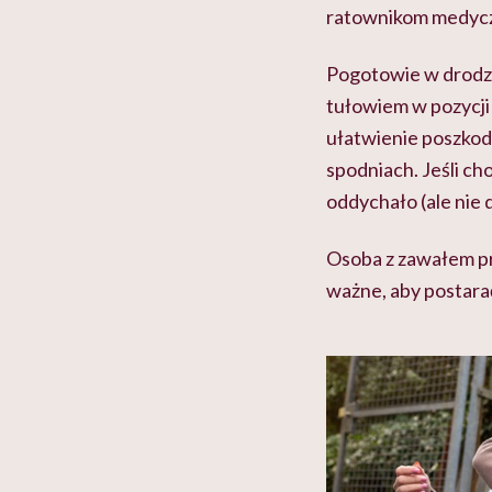
ratownikom medyczn
Pogotowie w drodze,
tułowiem w pozycji 
ułatwienie poszkod
spodniach. Jeśli ch
oddychało (ale nie
Osoba z zawałem pr
ważne, aby postarać 