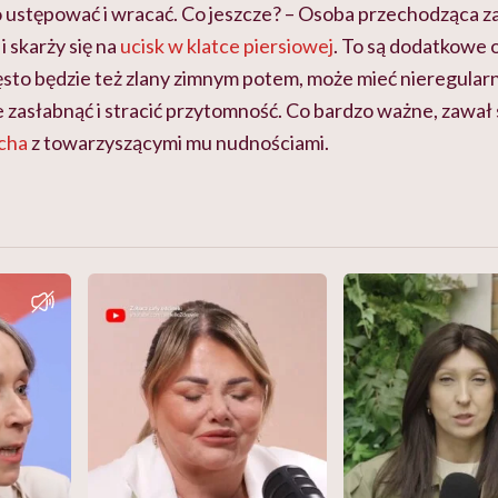
o ustępować i wracać. Co jeszcze? – Osoba przechodząca z
i skarży się na
ucisk w klatce piersiowej
. To są dodatkowe 
sto będzie też zlany zimnym potem, może mieć nieregularn
e zasłabnąć i stracić przytomność. Co bardzo ważne, zawał
cha
z towarzyszącymi mu nudnościami.