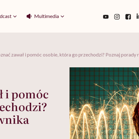
Multimedia
dcast
znać zawał i pomóc osobie, która go przechodzi? Poznaj porady
ł i pomóc
zechodzi?
wnika