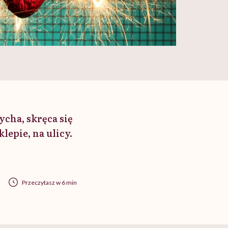
ycha, skręca się
lepie, na ulicy.
Przeczytasz w 6 min