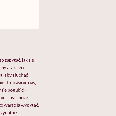
o zapytać, jak się
amy atak serca,
, aby słuchać
oinstruowanie nas,
się pogubić –
nie ‒ być może
o warto ją wypytać,
przydatne