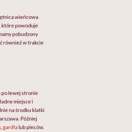
Tętnica wieńcowa
e, które powoduje
 mamy pobudzony
ć również w trakcie
po lewej stronie
kładne miejsce i
nie na środku klatki
rszawa. Później
i,
gardła
lub pleców.