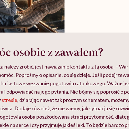
óc osobie z zawałem?
ą należy zrobić, jest nawiązanie kontaktu z tą osobą. – Wart
omóc. Poprośmy o opisanie, co się dzieje. Jeśli podejrzew
ychmiastowe wezwanie pogotowia ratunkowego. Ważne jest
 i odpowiadać na jego pytania. Nie bójmy się poprosić o p
w
stresie
, działając nawet tak prostym schematem, możemy 
wca. Dodaje również, że nie wiemy, jak sytuacja się rozwi
ogotowia osoba poszkodowana straci przytomność, dlateg
ekle na serce i czy przyjmuje jakieś leki. To będzie bardzo 