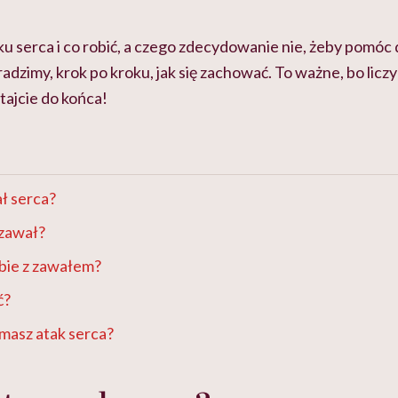
ku serca i co robić, a czego zdecydowanie nie, żeby pomóc 
dzimy, krok po kroku, jak się zachować. To ważne, bo liczy
tajcie do końca!
ł serca?
 zawał?
bie z zawałem?
ć?
y masz atak serca?