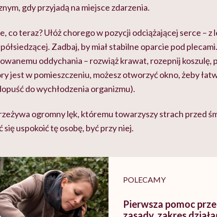
ym, gdy przyjadą na miejsce zdarzenia.
 co teraz? Ułóż chorego w pozycji odciążającej serce – z 
półsiedzącej. Zadbaj, by miał stabilne oparcie pod plecami
owanemu oddychania – rozwiąż krawat, rozepnij koszulę, 
ory jest w pomieszczeniu, możesz otworzyć okno, żeby łatw
 dopuść do wychłodzenia organizmu).
zeżywa ogromny lęk, któremu towarzyszy strach przed śmi
się uspokoić tę osobę, być przy niej.
POLECAMY
Pierwsza pomoc prz
zasady, zakres dział