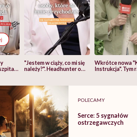
j
zy
"Jestem w ciąży, co mi się
Wkrótce nowa "
szpitalu
należy?". Headhunter o
Instrukcja". Tym 
szkadzać
zmianie pokoleniowej u
atakach paniki. Z
tylko
kobiet w ciąży na rynku
warsztat pacjen
braźni"
pracy
ekspercki
POLECAMY
Serce: 5 sygnałów
ostrzegawczych