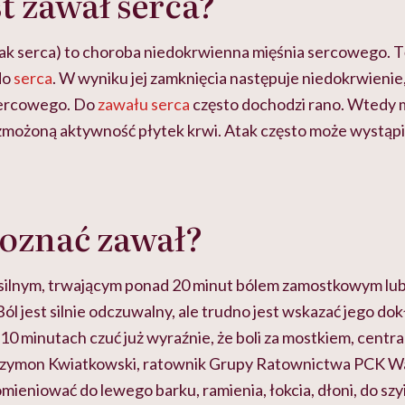
t zawał serca?
tak serca) to choroba niedokrwienna mięśnia sercowego. 
do
serca
. W wyniku jej zamknięcia następuje niedokrwieni
sercowego. Do
zawału serca
często dochodzi rano. Wtedy
zmożoną aktywność płytek krwi. Atak często może wystąpi
.
oznać zawał?
 silnym, trwającym ponad 20 minut bólem zamostkowym lub 
 Ból jest silnie odczuwalny, ale trudno jest wskazać jego do
‒10 minutach czuć już wyraźnie, że boli za mostkiem, central
 Szymon Kwiatkowski, ratownik Grupy Ratownictwa PCK Wa
ieniować do lewego barku, ramienia, łokcia, dłoni, do szy