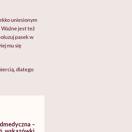
lekko uniesionym
. Ważne jest też
poluzuj pasek w
iej mu się
ercią, dlatego
edmedyczna –
ań, wskazówki.