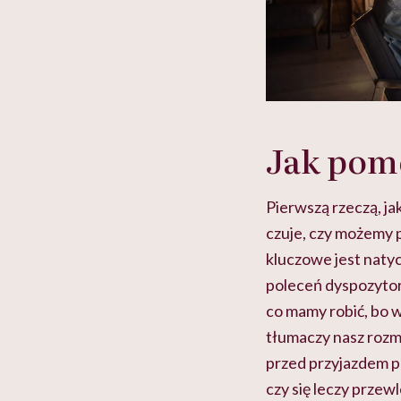
Jak pom
Pierwszą rzeczą, jak
czuje, czy możemy p
kluczowe jest nat
poleceń dyspozytora
co mamy robić, bo 
tłumaczy nasz rozmó
przed przyjazdem p
czy się leczy przewl