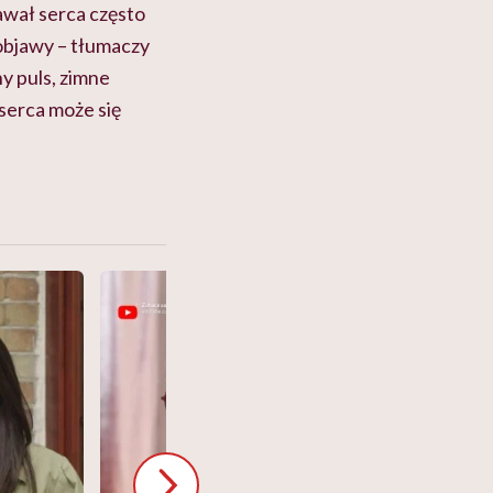
awał serca często
objawy – tłumaczy
y puls, zimne
 serca może się