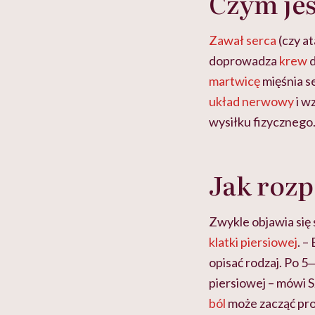
Czym jes
Zawał serca
(czy a
doprowadza
krew
martwicę
mięśnia 
układ nerwowy
i w
wysiłku fizycznego
Jak rozp
Zwykle objawia się
klatki piersiowej
. –
opisać rodzaj. Po 5
piersiowej – mówi
ból
może zacząć prom