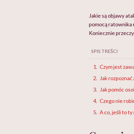
Jakie są objawy ata
pomocą ratownika ra
Koniecznie przeczy
SPIS TREŚCI
Czym jest zawa
Jak rozpoznać
Jak pomóc oso
Czego nie robi
A co, jeśli to t