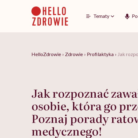
Go
to
content
Tematy
Po
HelloZdrowie
›
Zdrowie
›
Profilaktyka
›
Jak rozpo
Jak rozpoznać zawa
osobie, która go pr
Poznaj porady rato
medycznego!