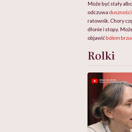
Może być stały alb
odczuwa
duszności
ratownik. Chory czę
dłonie i stopy. Moż
objawić
bólem brzu
Rolki