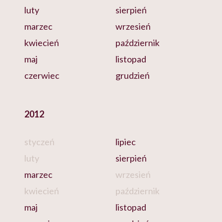
luty
sierpień
marzec
wrzesień
kwiecień
październik
maj
listopad
czerwiec
grudzień
2012
styczeń
lipiec
luty
sierpień
marzec
wrzesień
kwiecień
październik
maj
listopad