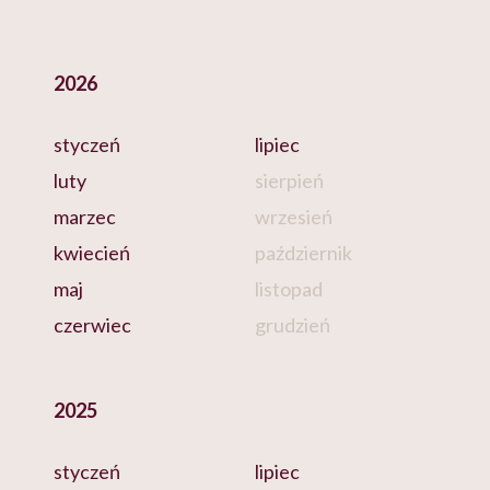
2026
styczeń
lipiec
luty
sierpień
marzec
wrzesień
kwiecień
październik
maj
listopad
czerwiec
grudzień
2025
styczeń
lipiec