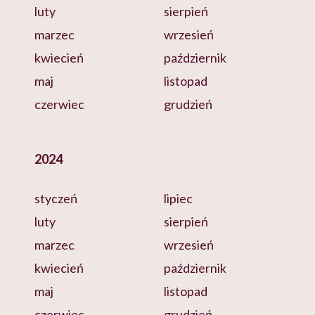
luty
sierpień
marzec
wrzesień
kwiecień
październik
maj
listopad
czerwiec
grudzień
2024
styczeń
lipiec
luty
sierpień
marzec
wrzesień
kwiecień
październik
maj
listopad
czerwiec
grudzień