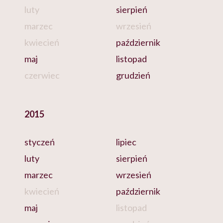
luty
sierpień
marzec
wrzesień
kwiecień
październik
maj
listopad
czerwiec
grudzień
2015
styczeń
lipiec
luty
sierpień
marzec
wrzesień
kwiecień
październik
maj
listopad