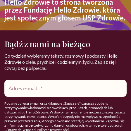
Hello Zdrowie to strona tworzona
przez Fundację Hello Zdrowie, która
jest społecznym głosem USP Zdrowie.
Bądź z nami na bieżąco
Co tydzień wybieramy teksty, rozmowy i podcasty Hello
Zdrowie o ciele, psychice i codziennym życiu. Zapisz się i
czytaj bez pośpiechu.
Adres
e-
mail
*
Podanie adresu e-mail oraz kliknięcie „Zapisz się” oznacza zgodę na
otrzymywanie wiadomości o nowościach, produktach, promocjach lub
usługach dot. Hello Zdrowie. W dowolnym momencie możesz zrezygnować z
otrzymywania newslettera. Wycofanie zgody nie ma wpływu na zgodność z
prawem przetwarzania, którego dokonano przed jej wycofaniem. Zapoznaj się
z informacjami o przetwarzaniu danych osobowych, w tym o przysługujących
Ci prawach, w naszej
Polityce prywatności
.