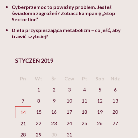
Cyberprzemoc to poważny problem. Jesteś
świadoma zagrożeń? Zobacz kampanię „Stop
Sextortion”
Dieta przyspieszająca metabolizm – co jeść, aby
trawić szybciej?
STYCZEŃ 2019
Pn
Wt
Śr
Czw
Pt
Sob
Ndz
1
2
3
4
5
6
7
8
9
10
11
12
13
15
16
17
18
19
20
14
22
23
24
25
26
27
21
28
29
30
31