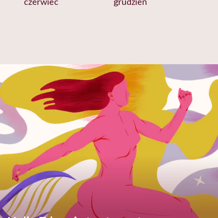
czerwiec
grudzień