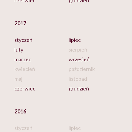
czerwiec
grudzień
2017
styczeń
lipiec
luty
sierpień
marzec
wrzesień
kwiecień
październik
maj
listopad
czerwiec
grudzień
2016
styczeń
lipiec