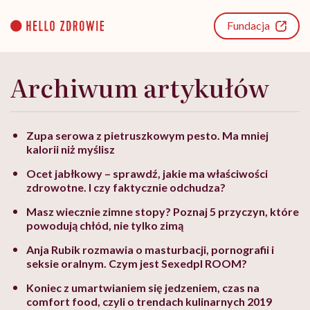
Go
to
Fundacja
content
Archiwum artykułów
Zupa serowa z pietruszkowym pesto. Ma mniej
kalorii niż myślisz
Ocet jabłkowy – sprawdź, jakie ma właściwości
zdrowotne. I czy faktycznie odchudza?
Masz wiecznie zimne stopy? Poznaj 5 przyczyn, które
powodują chłód, nie tylko zimą
Anja Rubik rozmawia o masturbacji, pornografii i
seksie oralnym. Czym jest Sexedpl ROOM?
Koniec z umartwianiem się jedzeniem, czas na
comfort food, czyli o trendach kulinarnych 2019