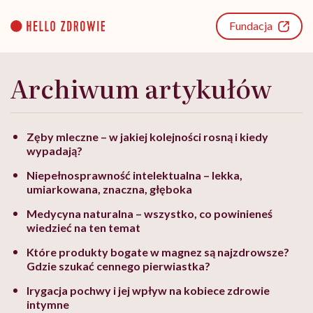
Go
to
Fundacja
content
Archiwum artykułów
Zęby mleczne – w jakiej kolejności rosną i kiedy
wypadają?
Niepełnosprawność intelektualna – lekka,
umiarkowana, znaczna, głęboka
Medycyna naturalna – wszystko, co powinieneś
wiedzieć na ten temat
Które produkty bogate w magnez są najzdrowsze?
Gdzie szukać cennego pierwiastka?
Irygacja pochwy i jej wpływ na kobiece zdrowie
intymne