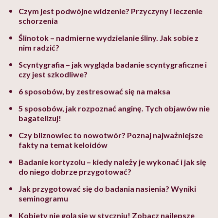
Czym jest podwójne widzenie? Przyczyny i leczenie
schorzenia
Ślinotok – nadmierne wydzielanie śliny. Jak sobie z
nim radzić?
Scyntygrafia – jak wygląda badanie scyntygraficzne i
czy jest szkodliwe?
6 sposobów, by zestresować się na maksa
5 sposobów, jak rozpoznać anginę. Tych objawów nie
bagatelizuj!
Czy bliznowiec to nowotwór? Poznaj najważniejsze
fakty na temat keloidów
Badanie kortyzolu – kiedy należy je wykonać i jak się
do niego dobrze przygotować?
Jak przygotować się do badania nasienia? Wyniki
seminogramu
Kobiety nie golą się w styczniu! Zobacz najlepsze