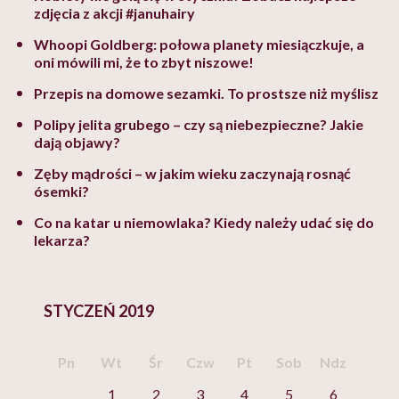
zdjęcia z akcji #januhairy
Whoopi Goldberg: połowa planety miesiączkuje, a
oni mówili mi, że to zbyt niszowe!
Przepis na domowe sezamki. To prostsze niż myślisz
Polipy jelita grubego – czy są niebezpieczne? Jakie
dają objawy?
Zęby mądrości – w jakim wieku zaczynają rosnąć
ósemki?
Co na katar u niemowlaka? Kiedy należy udać się do
lekarza?
STYCZEŃ 2019
Pn
Wt
Śr
Czw
Pt
Sob
Ndz
1
2
3
4
5
6