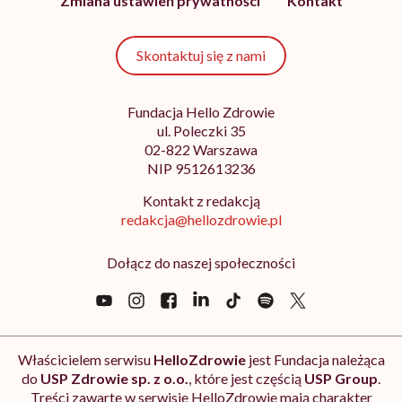
Zmiana ustawień prywatności
Kontakt
Skontaktuj się z nami
Fundacja Hello Zdrowie
ul. Poleczki 35
02-822 Warszawa
NIP 9512613236
Kontakt z redakcją
redakcja@hellozdrowie.pl
Dołącz do naszej społeczności
Właścicielem serwisu
HelloZdrowie
jest Fundacja należąca
do
USP Zdrowie sp. z o.o.
, które jest częścią
USP Group
.
Treści zawarte w serwisie HelloZdrowie mają charakter