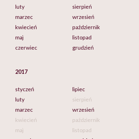
luty
sierpień
marzec
wrzesień
kwiecień
październik
maj
listopad
czerwiec
grudzień
2017
styczeń
lipiec
luty
sierpień
marzec
wrzesień
kwiecień
październik
maj
listopad