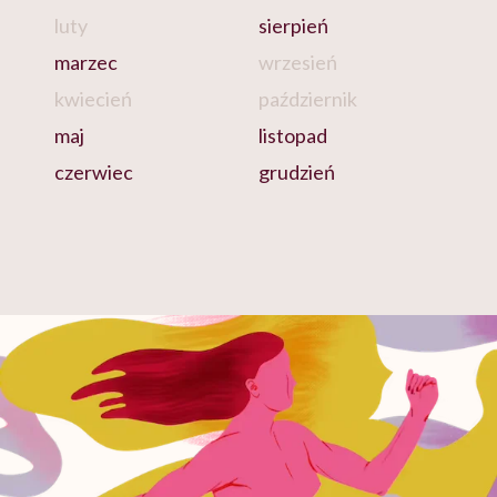
luty
sierpień
marzec
wrzesień
kwiecień
październik
maj
listopad
czerwiec
grudzień