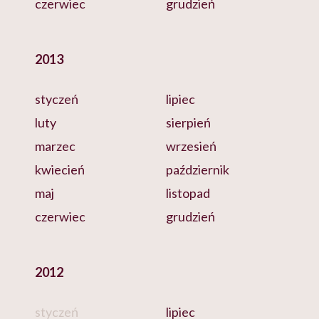
czerwiec
grudzień
2013
styczeń
lipiec
luty
sierpień
marzec
wrzesień
kwiecień
październik
maj
listopad
czerwiec
grudzień
2012
styczeń
lipiec