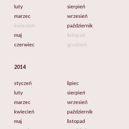
luty
sierpień
marzec
wrzesień
kwiecień
październik
maj
listopad
czerwiec
grudzień
2014
styczeń
lipiec
luty
sierpień
marzec
wrzesień
kwiecień
październik
maj
listopad