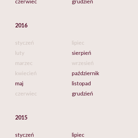
czerwiec
grudzień
2016
styczeń
lipiec
luty
sierpień
marzec
wrzesień
kwiecień
październik
maj
listopad
czerwiec
grudzień
2015
styczeń
lipiec