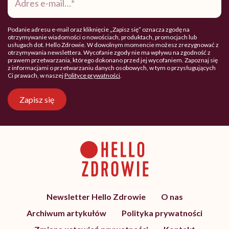
mail
*
Podanie adresu e-mail oraz kliknięcie „Zapisz się” oznacza zgodę na
otrzymywanie wiadomości o nowościach, produktach, promocjach lub
usługach dot. Hello Zdrowie. W dowolnym momencie możesz zrezygnować z
otrzymywania newslettera. Wycofanie zgody nie ma wpływu na zgodność z
prawem przetwarzania, którego dokonano przed jej wycofaniem. Zapoznaj się
z informacjami o przetwarzaniu danych osobowych, w tym o przysługujących
Ci prawach, w naszej
Polityce prywatności
.
Zapisz się
Newsletter Hello Zdrowie
O nas
Archiwum artykułów
Polityka prywatności