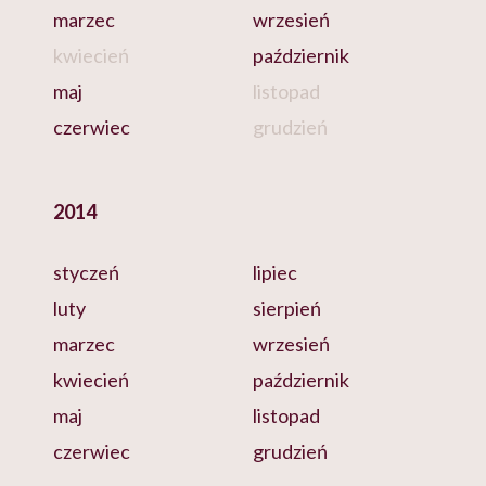
marzec
wrzesień
kwiecień
październik
maj
listopad
czerwiec
grudzień
2014
styczeń
lipiec
luty
sierpień
marzec
wrzesień
kwiecień
październik
maj
listopad
czerwiec
grudzień