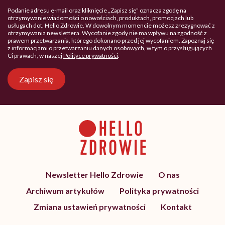
Podanie adresu e-mail oraz kliknięcie „Zapisz się” oznacza zgodę na
otrzymywanie wiadomości o nowościach, produktach, promocjach lub
usługach dot. Hello Zdrowie. W dowolnym momencie możesz zrezygnować z
otrzymywania newslettera. Wycofanie zgody nie ma wpływu na zgodność z
prawem przetwarzania, którego dokonano przed jej wycofaniem. Zapoznaj się
z informacjami o przetwarzaniu danych osobowych, w tym o przysługujących
Ci prawach, w naszej
Polityce prywatności
.
Zapisz się
Newsletter Hello Zdrowie
O nas
Archiwum artykułów
Polityka prywatności
Zmiana ustawień prywatności
Kontakt