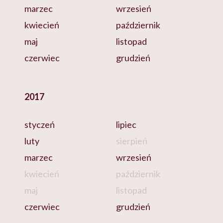
marzec
wrzesień
kwiecień
październik
maj
listopad
czerwiec
grudzień
2017
styczeń
lipiec
luty
sierpień
marzec
wrzesień
kwiecień
październik
maj
listopad
czerwiec
grudzień