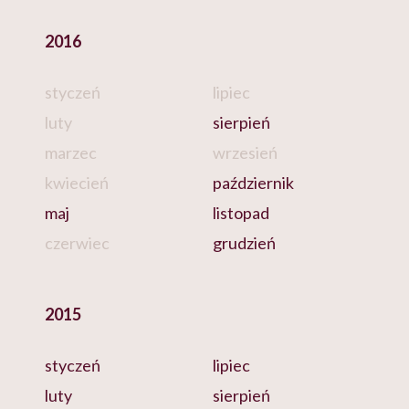
2016
styczeń
lipiec
luty
sierpień
marzec
wrzesień
kwiecień
październik
maj
listopad
czerwiec
grudzień
2015
styczeń
lipiec
luty
sierpień