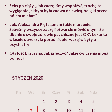
Seks po ciąży. „Jak zaczęliśmy współżyć, trochę to
wyglądało jakbym była znowu dziewicą, bo lęki przed
bólem miałam”
Lek. Aleksandra Pięta: „mam takie marzenie,
żebyśmy wszyscy zaczęli otwarcie mówić o tym, że
dbanie o swoje zdrowie psychiczne jest OK”. Lekarka
właśnie stworzyła poradnik pierwszej wizyty u
psychiatry
Otyłość brzuszna. Jak ją leczyć? Jakie ćwiczenia mogą
pomóc?
STYCZEŃ 2020
Pn
Wt
Śr
Czw
Pt
Sob
Ndz
1
2
3
4
5
6
8
9
10
11
12
7