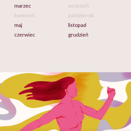
marzec
wrzesień
kwiecień
październik
maj
listopad
czerwiec
grudzień