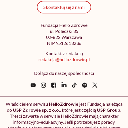
Skontaktuj się z nami
Fundacja Hello Zdrowie
ul. Poleczki 35
02-822 Warszawa
NIP 9512613236
Kontakt z redakcją
redakcja@hellozdrowie.pl
Dołącz do naszej społeczności
Właścicielem serwisu
HelloZdrowie
jest Fundacja należąca
do
USP Zdrowie sp. z o.o.
, które jest częścią
USP Group
.
Treści zawarte w serwisie HelloZdrowie mają charakter
informacyjno-edukacyjny. Jeśli potrzebujesz porady
odnośnie swojego stanu zdrowia, skonsultuj się z lekarzem