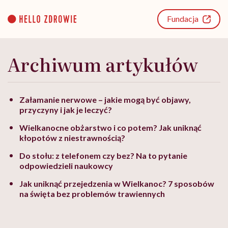
Go
to
Fundacja
content
Archiwum artykułów
Załamanie nerwowe – jakie mogą być objawy,
przyczyny i jak je leczyć?
Wielkanocne obżarstwo i co potem? Jak uniknąć
kłopotów z niestrawnością?
Do stołu: z telefonem czy bez? Na to pytanie
odpowiedzieli naukowcy
Jak uniknąć przejedzenia w Wielkanoc? 7 sposobów
na święta bez problemów trawiennych