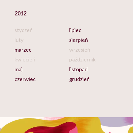
2012
styczeń
lipiec
luty
sierpień
marzec
wrzesień
kwiecień
październik
maj
listopad
czerwiec
grudzień