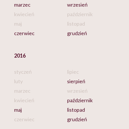
marzec
wrzesień
kwiecień
październik
maj
listopad
czerwiec
grudzień
2016
styczeń
lipiec
luty
sierpień
marzec
wrzesień
kwiecień
październik
maj
listopad
czerwiec
grudzień