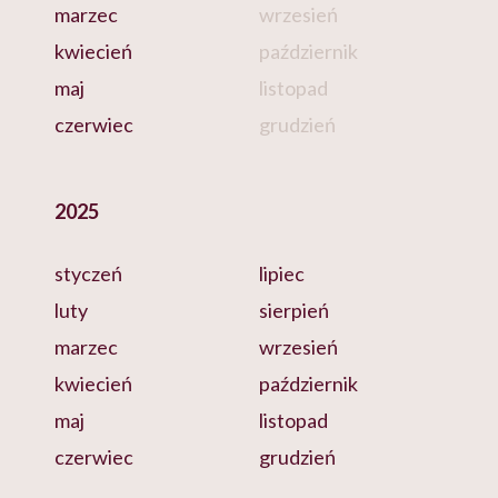
marzec
wrzesień
kwiecień
październik
maj
listopad
czerwiec
grudzień
2025
styczeń
lipiec
luty
sierpień
marzec
wrzesień
kwiecień
październik
maj
listopad
czerwiec
grudzień