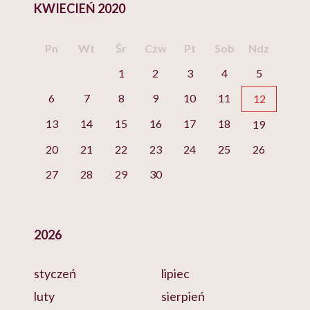
KWIECIEŃ 2020
Pn
Wt
Śr
Czw
Pt
Sob
Ndz
1
2
3
4
5
6
7
8
9
10
11
12
13
14
15
16
17
18
19
20
21
22
23
24
25
26
27
28
29
30
2026
styczeń
lipiec
luty
sierpień