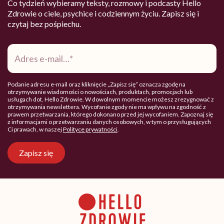
Co tydzień wybieramy teksty, rozmowy i podcasty Hello
Zdrowie o ciele, psychice i codziennym życiu. Zapisz się i
czytaj bez pośpiechu.
Adres
e-
mail
*
Podanie adresu e-mail oraz kliknięcie „Zapisz się” oznacza zgodę na
otrzymywanie wiadomości o nowościach, produktach, promocjach lub
usługach dot. Hello Zdrowie. W dowolnym momencie możesz zrezygnować z
otrzymywania newslettera. Wycofanie zgody nie ma wpływu na zgodność z
prawem przetwarzania, którego dokonano przed jej wycofaniem. Zapoznaj się
z informacjami o przetwarzaniu danych osobowych, w tym o przysługujących
Ci prawach, w naszej
Polityce prywatności
.
Zapisz się