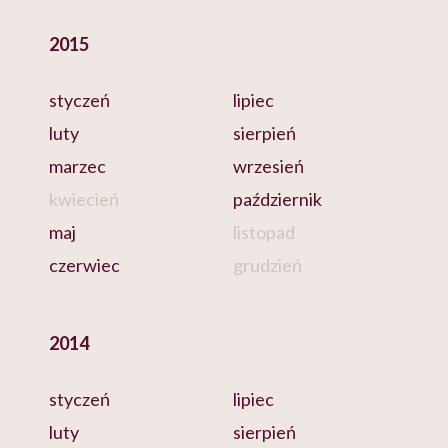
2015
styczeń
lipiec
luty
sierpień
marzec
wrzesień
kwiecień
październik
maj
listopad
czerwiec
grudzień
2014
styczeń
lipiec
luty
sierpień