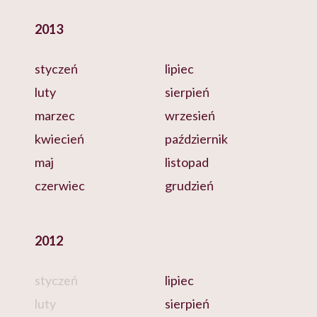
2013
styczeń
lipiec
luty
sierpień
marzec
wrzesień
kwiecień
październik
maj
listopad
czerwiec
grudzień
2012
styczeń
lipiec
luty
sierpień