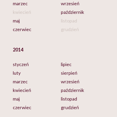
marzec
wrzesień
kwiecień
październik
maj
listopad
czerwiec
grudzień
2014
styczeń
lipiec
luty
sierpień
marzec
wrzesień
kwiecień
październik
maj
listopad
czerwiec
grudzień