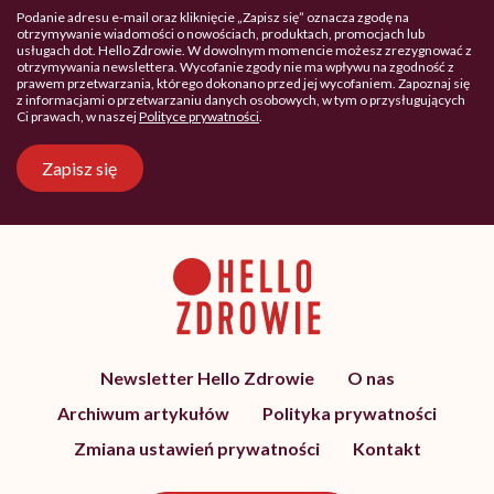
Podanie adresu e-mail oraz kliknięcie „Zapisz się” oznacza zgodę na
otrzymywanie wiadomości o nowościach, produktach, promocjach lub
usługach dot. Hello Zdrowie. W dowolnym momencie możesz zrezygnować z
otrzymywania newslettera. Wycofanie zgody nie ma wpływu na zgodność z
prawem przetwarzania, którego dokonano przed jej wycofaniem. Zapoznaj się
z informacjami o przetwarzaniu danych osobowych, w tym o przysługujących
Ci prawach, w naszej
Polityce prywatności
.
Zapisz się
Newsletter Hello Zdrowie
O nas
Archiwum artykułów
Polityka prywatności
Zmiana ustawień prywatności
Kontakt