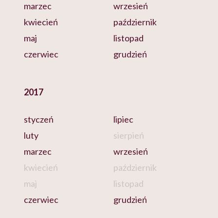
marzec
wrzesień
kwiecień
październik
maj
listopad
czerwiec
grudzień
2017
styczeń
lipiec
luty
sierpień
marzec
wrzesień
kwiecień
październik
maj
listopad
czerwiec
grudzień