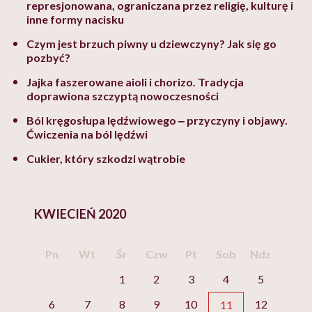
represjonowana, ograniczana przez religię, kulturę i
inne formy nacisku
Czym jest brzuch piwny u dziewczyny? Jak się go
pozbyć?
Jajka faszerowane aioli i chorizo. Tradycja
doprawiona szczyptą nowoczesności
Ból kręgosłupa lędźwiowego ‒ przyczyny i objawy.
Ćwiczenia na ból lędźwi
Cukier, który szkodzi wątrobie
KWIECIEŃ 2020
Pn
Wt
Śr
Czw
Pt
Sob
Ndz
1
2
3
4
5
6
7
8
9
10
12
11