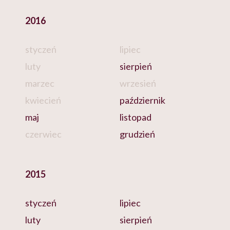
2016
styczeń
lipiec
luty
sierpień
marzec
wrzesień
kwiecień
październik
maj
listopad
czerwiec
grudzień
2015
styczeń
lipiec
luty
sierpień