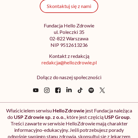
Skontaktuj się z nami
Fundacja Hello Zdrowie
ul. Poleczki 35
02-822 Warszawa
NIP 9512613236
Kontakt z redakcją
redakcja@hellozdrowie.pl
Dołącz do naszej społeczności
Właścicielem serwisu
HelloZdrowie
jest Fundacja należąca
do
USP Zdrowie sp. z o.o.
, które jest częścią
USP Group
.
Treści zawarte w serwisie HelloZdrowie mają charakter
informacyjno-edukacyjny. Jeśli potrzebujesz porady
odnośnie swojego stanu zdrowia, skonsultuj się z lekarzem