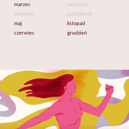
marzec
wrzesień
kwiecień
październik
maj
listopad
czerwiec
grudzień