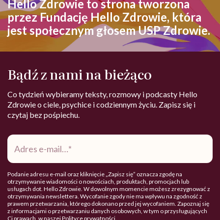
Hello Zdrowie to strona tworzona
przez Fundację Hello Zdrowie, która
jest społecznym głosem USP Zdrowie.
Bądź z nami na bieżąco
Co tydzień wybieramy teksty, rozmowy i podcasty Hello
Zdrowie o ciele, psychice i codziennym życiu. Zapisz się i
czytaj bez pośpiechu.
Adres
e-
mail
*
Podanie adresu e-mail oraz kliknięcie „Zapisz się” oznacza zgodę na
otrzymywanie wiadomości o nowościach, produktach, promocjach lub
usługach dot. Hello Zdrowie. W dowolnym momencie możesz zrezygnować z
otrzymywania newslettera. Wycofanie zgody nie ma wpływu na zgodność z
prawem przetwarzania, którego dokonano przed jej wycofaniem. Zapoznaj się
z informacjami o przetwarzaniu danych osobowych, w tym o przysługujących
Ci prawach, w naszej
Polityce prywatności
.