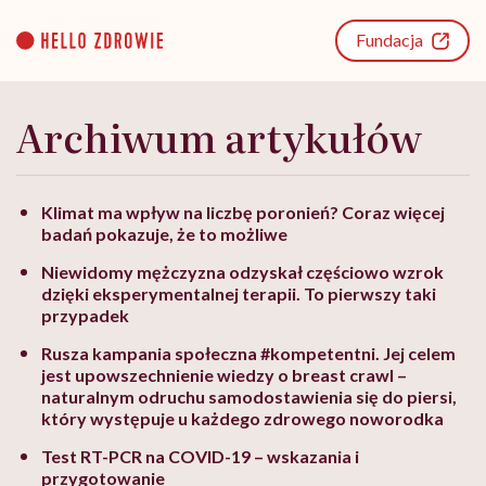
Go
to
Fundacja
content
Archiwum artykułów
Klimat ma wpływ na liczbę poronień? Coraz więcej
badań pokazuje, że to możliwe
Niewidomy mężczyzna odzyskał częściowo wzrok
dzięki eksperymentalnej terapii. To pierwszy taki
przypadek
Rusza kampania społeczna #kompetentni. Jej celem
jest upowszechnienie wiedzy o breast crawl –
naturalnym odruchu samodostawienia się do piersi,
który występuje u każdego zdrowego noworodka
Test RT-PCR na COVID-19 – wskazania i
przygotowanie