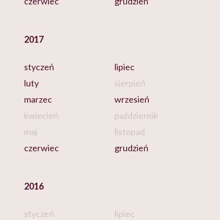
czerwiec
grudzień
2017
styczeń
lipiec
luty
sierpień
marzec
wrzesień
kwiecień
październik
maj
listopad
czerwiec
grudzień
2016
styczeń
lipiec