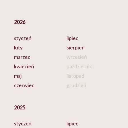
2026
styczeń
lipiec
luty
sierpień
marzec
wrzesień
kwiecień
październik
maj
listopad
czerwiec
grudzień
2025
styczeń
lipiec