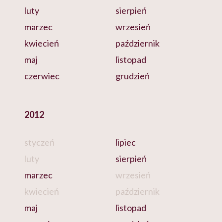
luty
sierpień
marzec
wrzesień
kwiecień
październik
maj
listopad
czerwiec
grudzień
2012
styczeń
lipiec
luty
sierpień
marzec
wrzesień
kwiecień
październik
maj
listopad