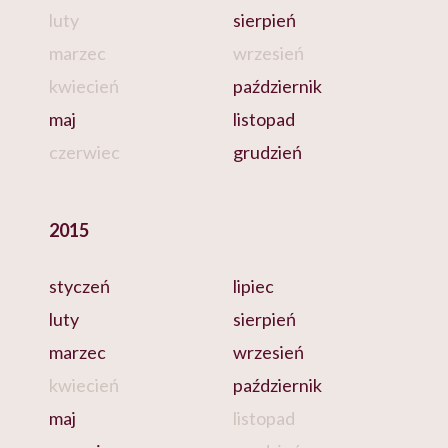
luty
sierpień
marzec
wrzesień
kwiecień
październik
maj
listopad
czerwiec
grudzień
2015
styczeń
lipiec
luty
sierpień
marzec
wrzesień
kwiecień
październik
maj
listopad