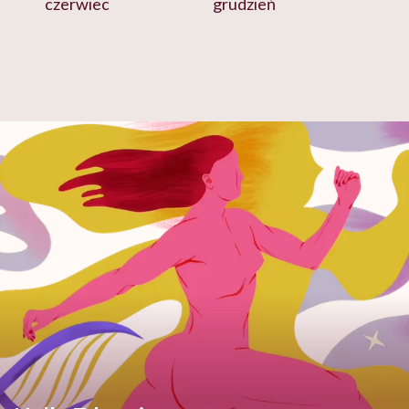
czerwiec
grudzień