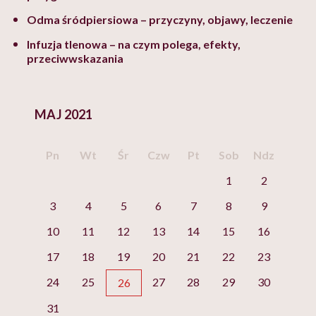
Odma śródpiersiowa – przyczyny, objawy, leczenie
Infuzja tlenowa – na czym polega, efekty,
przeciwwskazania
MAJ 2021
Pn
Wt
Śr
Czw
Pt
Sob
Ndz
1
2
3
4
5
6
7
8
9
10
11
12
13
14
15
16
17
18
19
20
21
22
23
24
25
27
28
29
30
26
31