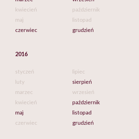
kwiecień
październik
maj
listopad
czerwiec
grudzień
2016
styczeń
lipiec
luty
sierpień
marzec
wrzesień
kwiecień
październik
maj
listopad
czerwiec
grudzień