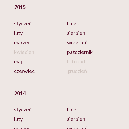
2015
styczeń
lipiec
luty
sierpień
marzec
wrzesień
kwiecień
październik
maj
listopad
czerwiec
grudzień
2014
styczeń
lipiec
luty
sierpień
marzec
wrzesień