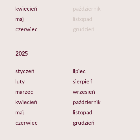
kwiecień
październik
maj
listopad
czerwiec
grudzień
2025
styczeń
lipiec
luty
sierpień
marzec
wrzesień
kwiecień
październik
maj
listopad
czerwiec
grudzień