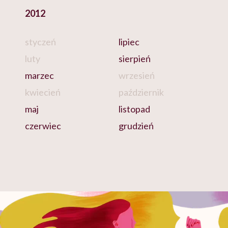
2012
styczeń
lipiec
luty
sierpień
marzec
wrzesień
kwiecień
październik
maj
listopad
czerwiec
grudzień