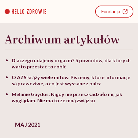
Go
to
Fundacja
content
Archiwum artykułów
Dlaczego udajemy orgazm? 5 powodów, dla których
warto przestać to robić
O AZS krąży wiele mitów. Piszemy, które informacje
są prawdziwe, a co jest wyssane z palca
Melanie Gaydos: Nigdy nie przeszkadzało mi, jak
wyglądam. Nie ma to ze mną związku
MAJ 2021