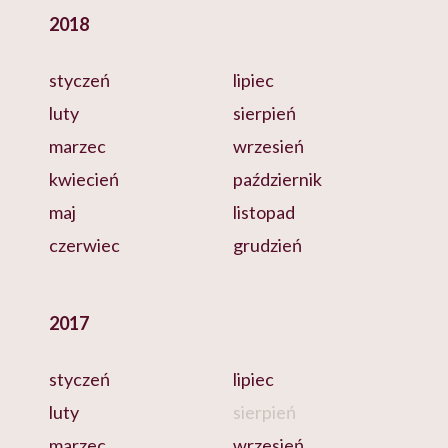
2018
styczeń
lipiec
luty
sierpień
marzec
wrzesień
kwiecień
październik
maj
listopad
czerwiec
grudzień
2017
styczeń
lipiec
luty
sierpień
marzec
wrzesień