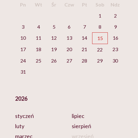
Pn
Wt
Śr
Czw
Pt
Sob
Ndz
1
2
3
4
5
6
7
8
9
10
11
12
13
14
16
15
17
18
19
20
21
23
22
24
25
26
27
28
29
30
31
2026
styczeń
lipiec
luty
sierpień
marzec
wrzesień