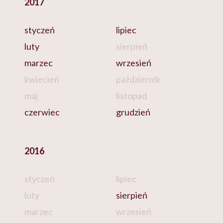
2017
styczeń
lipiec
luty
sierpień
marzec
wrzesień
kwiecień
październik
maj
listopad
czerwiec
grudzień
2016
styczeń
lipiec
luty
sierpień
marzec
wrzesień