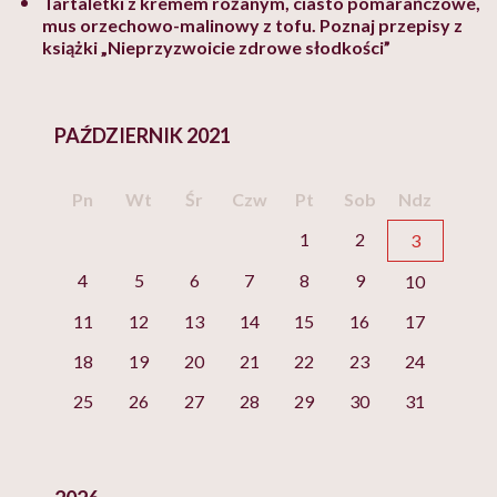
Tartaletki z kremem różanym, ciasto pomarańczowe,
mus orzechowo-malinowy z tofu. Poznaj przepisy z
książki „Nieprzyzwoicie zdrowe słodkości”
PAŹDZIERNIK 2021
Pn
Wt
Śr
Czw
Pt
Sob
Ndz
1
2
3
4
5
6
7
8
9
10
11
12
13
14
15
16
17
18
19
20
21
22
23
24
25
26
27
28
29
30
31