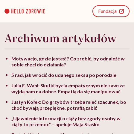
Go
to
Fundacja
content
Archiwum artykułów
Motywacjo, gdzie jesteś!? Co zrobić, by odnaleźć w
sobie chęci do działania?
5 rad, jak wrócić do udanego seksu po porodzie
Julia E. Wahl: Skutki bycia empatycznym nie zawsze
wyjdą nam na dobre. Empatią da się manipulować
Justyn Kołek: Do grzybów trzeba mieć szacunek, bo
choć bywają przepiękne, potrafią zabić
„Ujawnienie informacji o ciąży bez zgody osoby w
ciąży to przemoc” – apeluje Maja Staśko