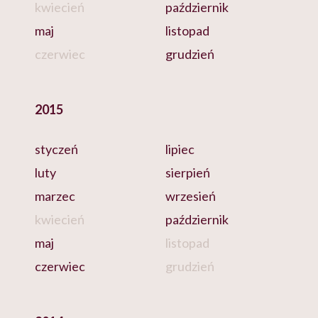
kwiecień
październik
maj
listopad
czerwiec
grudzień
2015
styczeń
lipiec
luty
sierpień
marzec
wrzesień
kwiecień
październik
maj
listopad
czerwiec
grudzień