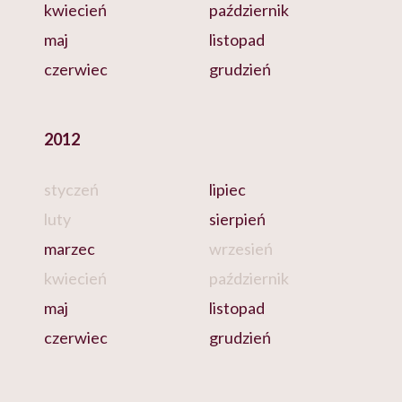
kwiecień
październik
maj
listopad
czerwiec
grudzień
2012
styczeń
lipiec
luty
sierpień
marzec
wrzesień
kwiecień
październik
maj
listopad
czerwiec
grudzień