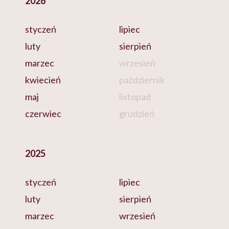
2026
styczeń
lipiec
luty
sierpień
marzec
wrzesień
kwiecień
październik
maj
listopad
czerwiec
grudzień
2025
styczeń
lipiec
luty
sierpień
marzec
wrzesień