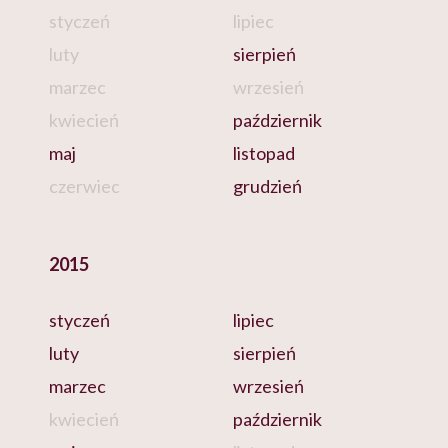
styczeń
lipiec
luty
sierpień
marzec
wrzesień
kwiecień
październik
maj
listopad
czerwiec
grudzień
2015
styczeń
lipiec
luty
sierpień
marzec
wrzesień
kwiecień
październik