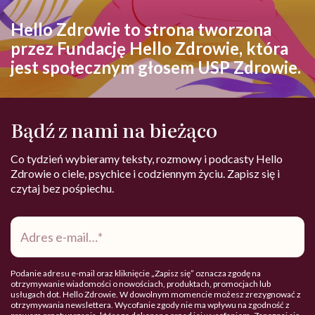
Hello Zdrowie to strona tworzona
przez Fundację Hello Zdrowie, która
jest społecznym głosem USP Zdrowie.
Bądź z nami na bieżąco
Co tydzień wybieramy teksty, rozmowy i podcasty Hello
Zdrowie o ciele, psychice i codziennym życiu. Zapisz się i
czytaj bez pośpiechu.
Adres
e-
mail
*
Podanie adresu e-mail oraz kliknięcie „Zapisz się” oznacza zgodę na
otrzymywanie wiadomości o nowościach, produktach, promocjach lub
usługach dot. Hello Zdrowie. W dowolnym momencie możesz zrezygnować z
otrzymywania newslettera. Wycofanie zgody nie ma wpływu na zgodność z