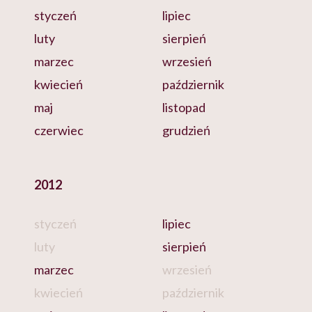
styczeń
lipiec
luty
sierpień
marzec
wrzesień
kwiecień
październik
maj
listopad
czerwiec
grudzień
2012
styczeń
lipiec
luty
sierpień
marzec
wrzesień
kwiecień
październik