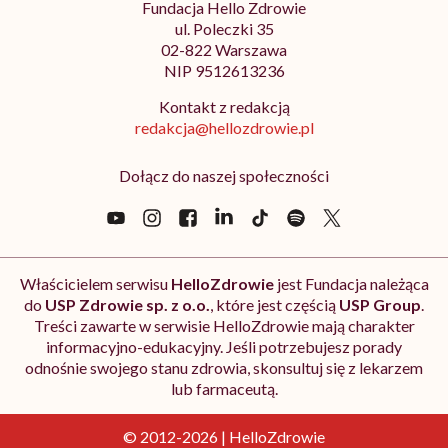
Fundacja Hello Zdrowie
ul. Poleczki 35
02-822 Warszawa
NIP 9512613236
Kontakt z redakcją
redakcja@hellozdrowie.pl
Dołącz do naszej społeczności
Właścicielem serwisu
HelloZdrowie
jest Fundacja należąca
do
USP Zdrowie sp. z o.o.
, które jest częścią
USP Group
.
Treści zawarte w serwisie HelloZdrowie mają charakter
informacyjno-edukacyjny. Jeśli potrzebujesz porady
odnośnie swojego stanu zdrowia, skonsultuj się z lekarzem
lub farmaceutą.
© 2012-2026 | HelloZdrowie