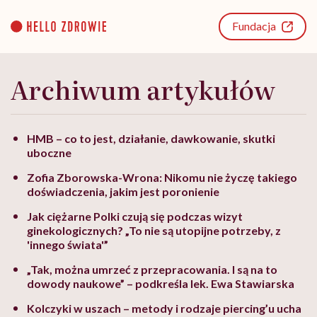
Go
to
Fundacja
content
Archiwum artykułów
HMB – co to jest, działanie, dawkowanie, skutki
uboczne
Zofia Zborowska-Wrona: Nikomu nie życzę takiego
doświadczenia, jakim jest poronienie
Jak ciężarne Polki czują się podczas wizyt
ginekologicznych? „To nie są utopijne potrzeby, z
'innego świata'”
„Tak, można umrzeć z przepracowania. I są na to
dowody naukowe” – podkreśla lek. Ewa Stawiarska
Kolczyki w uszach – metody i rodzaje piercing’u ucha