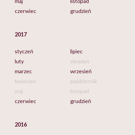
maj
listopad
czerwiec
grudzień
2017
styczeń
lipiec
luty
sierpień
marzec
wrzesień
kwiecień
październik
maj
listopad
czerwiec
grudzień
2016