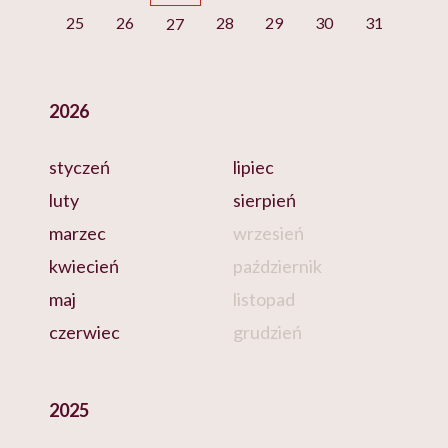
25
26
28
29
30
31
27
2026
styczeń
lipiec
luty
sierpień
marzec
wrzesień
kwiecień
październik
maj
listopad
czerwiec
grudzień
2025