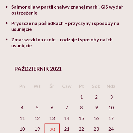
Salmonella w partii chałwy znanej marki. GIS wydał
ostrzeżenie
Pryszcze na pośladkach – przyczyny i sposoby na
usunięcie
Zmarszczki na czole – rodzaje i sposoby na ich
usunięcie
PAŹDZIERNIK 2021
Pn
Wt
Śr
Czw
Pt
Sob
Ndz
1
2
3
4
5
6
7
8
9
10
11
12
13
14
15
16
17
18
19
21
22
23
24
20