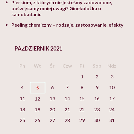
Piersiom, z których nie jesteśmy zadowolone,
poświęcamy mniej uwagi? Ginekolożka o
samobadaniu
Peeling chemiczny – rodzaje, zastosowanie, efekty
PAŹDZIERNIK 2021
Pn
Wt
Śr
Czw
Pt
Sob
Ndz
1
2
3
4
6
7
8
9
10
5
11
13
14
15
16
17
12
18
19
20
21
22
23
24
25
26
27
28
29
30
31