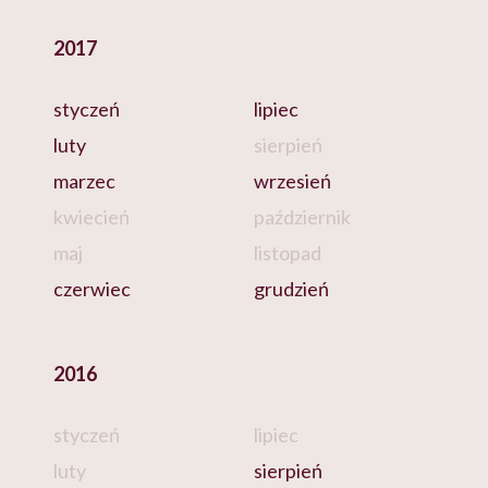
2017
styczeń
lipiec
luty
sierpień
marzec
wrzesień
kwiecień
październik
maj
listopad
czerwiec
grudzień
2016
styczeń
lipiec
luty
sierpień