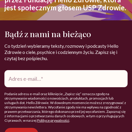
jest społecznym głosem USP Zdrowie.
Bądź z nami na bieżąco
Co tydzień wybieramy teksty, rozmowy i podcasty Hello
Zdrowie o ciele, psychice i codziennym życiu. Zapisz się i
czytaj bez pośpiechu.
Adres
e-
mail
*
Podanie adresu e-mail oraz kliknięcie „Zapisz się” oznacza zgodę na
otrzymywanie wiadomości o nowościach, produktach, promocjach lub
usługach dot. Hello Zdrowie. W dowolnym momencie możesz zrezygnować z
otrzymywania newslettera. Wycofanie zgody nie ma wpływu na zgodność z
prawem przetwarzania, którego dokonano przed jej wycofaniem. Zapoznaj się
z informacjami o przetwarzaniu danych osobowych, w tym o przysługujących
Ci prawach, w naszej
Polityce prywatności
.