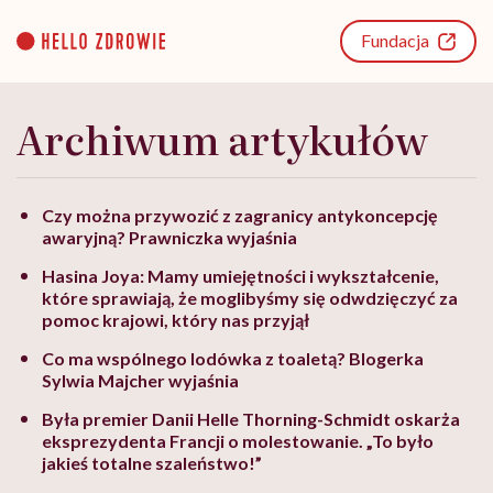
Go
to
Fundacja
content
Archiwum artykułów
Czy można przywozić z zagranicy antykoncepcję
awaryjną? Prawniczka wyjaśnia
Hasina Joya: Mamy umiejętności i wykształcenie,
które sprawiają, że moglibyśmy się odwdzięczyć za
pomoc krajowi, który nas przyjął
Co ma wspólnego lodówka z toaletą? Blogerka
Sylwia Majcher wyjaśnia
Była premier Danii Helle Thorning-Schmidt oskarża
eksprezydenta Francji o molestowanie. „To było
jakieś totalne szaleństwo!”