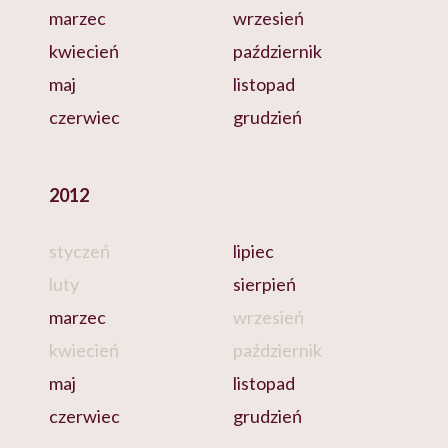
marzec
wrzesień
kwiecień
październik
maj
listopad
czerwiec
grudzień
2012
styczeń
lipiec
luty
sierpień
marzec
wrzesień
kwiecień
październik
maj
listopad
czerwiec
grudzień