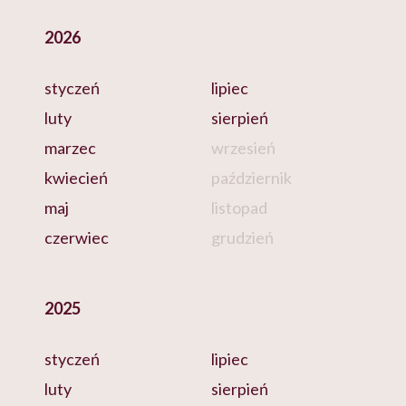
2026
styczeń
lipiec
luty
sierpień
marzec
wrzesień
kwiecień
październik
maj
listopad
czerwiec
grudzień
2025
styczeń
lipiec
luty
sierpień