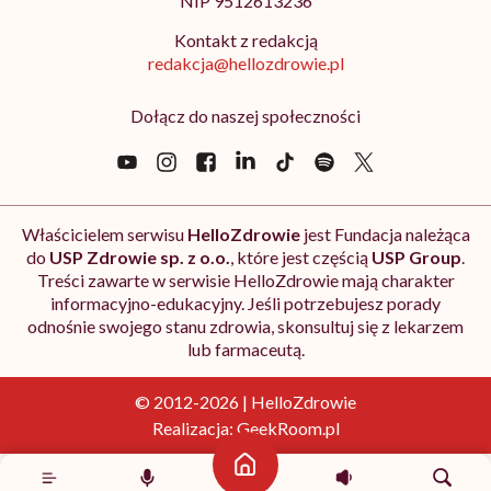
NIP 9512613236
Kontakt z redakcją
redakcja@hellozdrowie.pl
Dołącz do naszej społeczności
Właścicielem serwisu
HelloZdrowie
jest Fundacja należąca
do
USP Zdrowie sp. z o.o.
, które jest częścią
USP Group
.
Treści zawarte w serwisie HelloZdrowie mają charakter
informacyjno-edukacyjny. Jeśli potrzebujesz porady
odnośnie swojego stanu zdrowia, skonsultuj się z lekarzem
lub farmaceutą.
© 2012-2026 | HelloZdrowie
Realizacja:
GeekRoom.pl
Strona główna