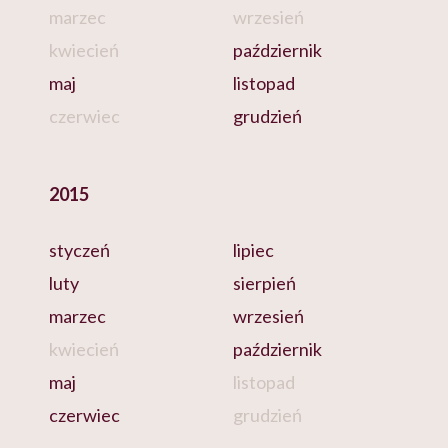
marzec
wrzesień
kwiecień
październik
maj
listopad
czerwiec
grudzień
2015
styczeń
lipiec
luty
sierpień
marzec
wrzesień
kwiecień
październik
maj
listopad
czerwiec
grudzień