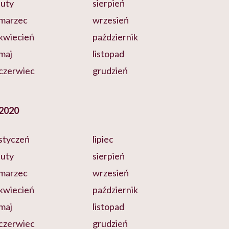
luty
sierpień
marzec
wrzesień
kwiecień
październik
maj
listopad
czerwiec
grudzień
2020
styczeń
lipiec
luty
sierpień
marzec
wrzesień
kwiecień
październik
maj
listopad
czerwiec
grudzień