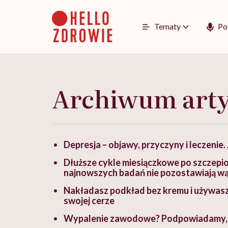
Go
to
content
Tematy
Po
Archiwum art
Depresja – objawy, przyczyny i leczenie
Dłuższe cykle miesiączkowe po szczep
najnowszych badań nie pozostawiają wą
Nakładasz podkład bez kremu i używasz
swojej cerze
Wypalenie zawodowe? Podpowiadamy, ja