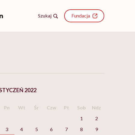
Szukaj
Fundacja
STYCZEŃ 2022
Pn
Wt
Śr
Czw
Pt
Sob
Ndz
1
2
3
4
5
6
7
8
9