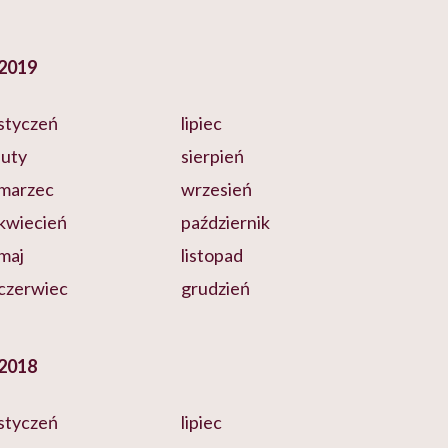
2019
styczeń
lipiec
luty
sierpień
marzec
wrzesień
kwiecień
październik
maj
listopad
czerwiec
grudzień
2018
styczeń
lipiec