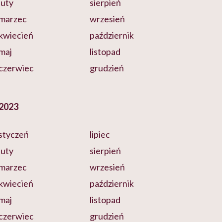
luty
sierpień
marzec
wrzesień
kwiecień
październik
maj
listopad
czerwiec
grudzień
2023
styczeń
lipiec
luty
sierpień
marzec
wrzesień
kwiecień
październik
maj
listopad
czerwiec
grudzień