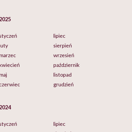
2025
styczeń
lipiec
luty
sierpień
marzec
wrzesień
kwiecień
październik
maj
listopad
czerwiec
grudzień
2024
styczeń
lipiec