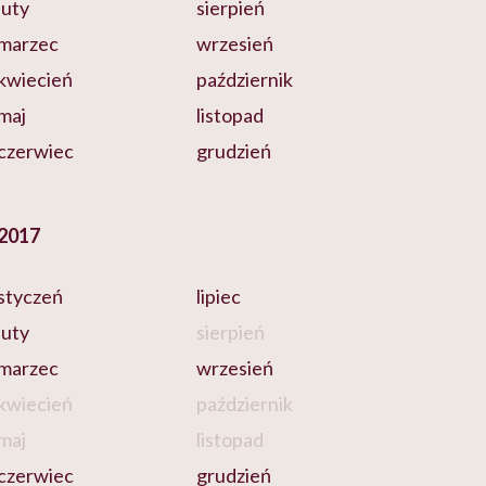
luty
sierpień
marzec
wrzesień
kwiecień
październik
maj
listopad
czerwiec
grudzień
2017
styczeń
lipiec
luty
sierpień
marzec
wrzesień
kwiecień
październik
maj
listopad
czerwiec
grudzień