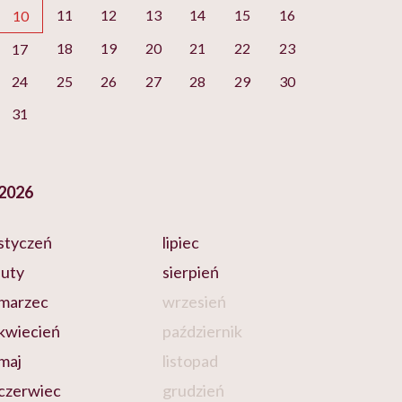
11
12
13
14
15
16
10
18
19
20
21
22
23
17
24
25
26
27
28
29
30
31
2026
styczeń
lipiec
luty
sierpień
marzec
wrzesień
kwiecień
październik
maj
listopad
czerwiec
grudzień