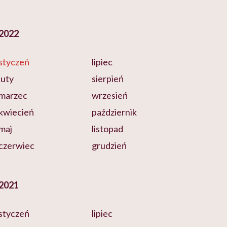
2022
styczeń
lipiec
luty
sierpień
marzec
wrzesień
kwiecień
październik
maj
listopad
czerwiec
grudzień
2021
styczeń
lipiec