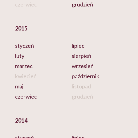
czerwiec
grudzień
2015
styczeń
lipiec
luty
sierpień
marzec
wrzesień
kwiecień
październik
maj
listopad
czerwiec
grudzień
2014
styczeń
lipiec