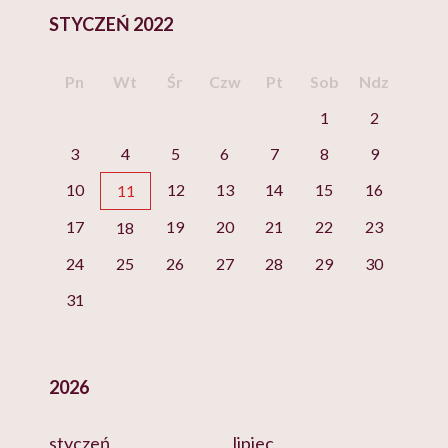
STYCZEŃ 2022
Pn
Wt
Śr
Czw
Pt
Sob
Ndz
1
2
3
4
5
6
7
8
9
10
12
13
14
15
16
11
17
19
20
21
22
23
18
24
25
26
27
28
29
30
31
2026
styczeń
lipiec