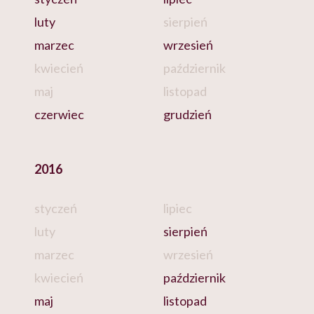
luty
sierpień
marzec
wrzesień
kwiecień
październik
maj
listopad
czerwiec
grudzień
2016
styczeń
lipiec
luty
sierpień
marzec
wrzesień
kwiecień
październik
maj
listopad