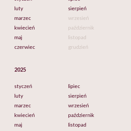
luty
sierpień
marzec
wrzesień
kwiecień
październik
maj
listopad
czerwiec
grudzień
2025
styczeń
lipiec
luty
sierpień
marzec
wrzesień
kwiecień
październik
maj
listopad