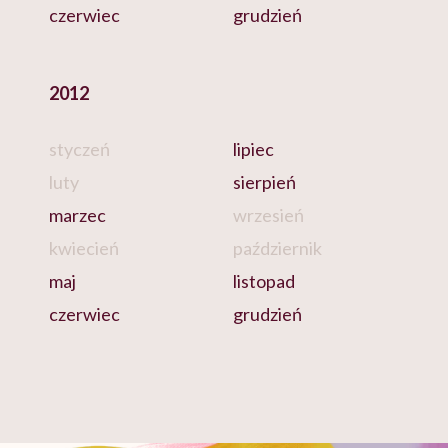
czerwiec
grudzień
2012
styczeń
lipiec
luty
sierpień
marzec
wrzesień
kwiecień
październik
maj
listopad
czerwiec
grudzień