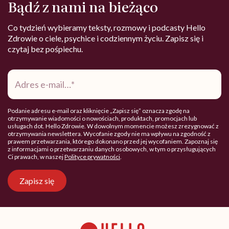
Bądź z nami na bieżąco
Co tydzień wybieramy teksty, rozmowy i podcasty Hello
Zdrowie o ciele, psychice i codziennym życiu. Zapisz się i
czytaj bez pośpiechu.
Adres
e-
mail
*
Podanie adresu e-mail oraz kliknięcie „Zapisz się” oznacza zgodę na
otrzymywanie wiadomości o nowościach, produktach, promocjach lub
usługach dot. Hello Zdrowie. W dowolnym momencie możesz zrezygnować z
otrzymywania newslettera. Wycofanie zgody nie ma wpływu na zgodność z
prawem przetwarzania, którego dokonano przed jej wycofaniem. Zapoznaj się
z informacjami o przetwarzaniu danych osobowych, w tym o przysługujących
Ci prawach, w naszej
Polityce prywatności
.
Zapisz się