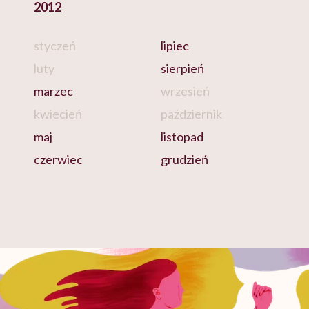
2012
styczeń
lipiec
luty
sierpień
marzec
wrzesień
kwiecień
październik
maj
listopad
czerwiec
grudzień