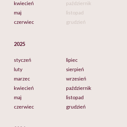
kwiecień
październik
maj
listopad
czerwiec
grudzień
2025
styczeń
lipiec
luty
sierpień
marzec
wrzesień
kwiecień
październik
maj
listopad
czerwiec
grudzień