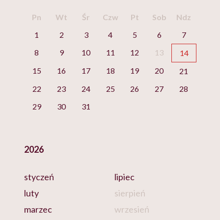
Pn
Wt
Śr
Czw
Pt
Sob
Ndz
1
2
3
4
5
6
7
8
9
10
11
12
13
14
15
16
17
18
19
20
21
22
23
24
25
26
27
28
29
30
31
2026
styczeń
lipiec
luty
sierpień
marzec
wrzesień