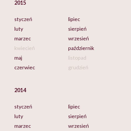
2015
styczeń
lipiec
luty
sierpień
marzec
wrzesień
kwiecień
październik
maj
listopad
czerwiec
grudzień
2014
styczeń
lipiec
luty
sierpień
marzec
wrzesień