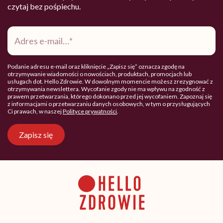
czytaj bez pośpiechu.
Adres
e-
mail
*
Podanie adresu e-mail oraz kliknięcie „Zapisz się” oznacza zgodę na
otrzymywanie wiadomości o nowościach, produktach, promocjach lub
usługach dot. Hello Zdrowie. W dowolnym momencie możesz zrezygnować z
otrzymywania newslettera. Wycofanie zgody nie ma wpływu na zgodność z
prawem przetwarzania, którego dokonano przed jej wycofaniem. Zapoznaj się
z informacjami o przetwarzaniu danych osobowych, w tym o przysługujących
Ci prawach, w naszej
Polityce prywatności
.
Zapisz się