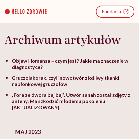
Go
to
Fundacja
content
Archiwum artykułów
Objaw Homansa – czym jest? Jakie ma znaczenie w
diagnostyce?
Gruczolakorak, czyli nowotwór złośliwy tkanki
nabłonkowej gruczołów
„Fora ze dwora baj baj”. Utwór sanah został zdjęty z
anteny. Ma szkodzić młodemu pokoleniu
[AKTUALIZOWANY]
MAJ 2023