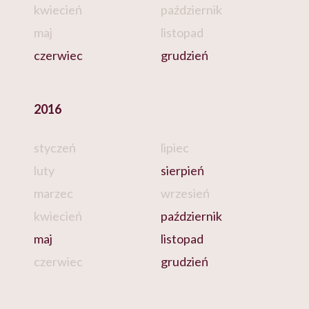
kwiecień
październik
maj
listopad
czerwiec
grudzień
2016
styczeń
lipiec
luty
sierpień
marzec
wrzesień
kwiecień
październik
maj
listopad
czerwiec
grudzień