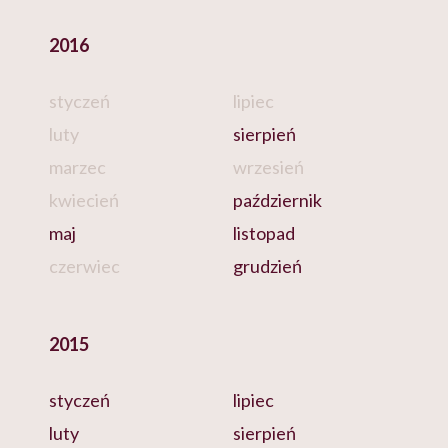
2016
styczeń
lipiec
luty
sierpień
marzec
wrzesień
kwiecień
październik
maj
listopad
czerwiec
grudzień
2015
styczeń
lipiec
luty
sierpień