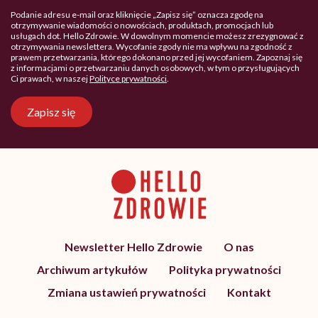
Podanie adresu e-mail oraz kliknięcie „Zapisz się” oznacza zgodę na
otrzymywanie wiadomości o nowościach, produktach, promocjach lub
usługach dot. Hello Zdrowie. W dowolnym momencie możesz zrezygnować z
otrzymywania newslettera. Wycofanie zgody nie ma wpływu na zgodność z
prawem przetwarzania, którego dokonano przed jej wycofaniem. Zapoznaj się
z informacjami o przetwarzaniu danych osobowych, w tym o przysługujących
Ci prawach, w naszej
Polityce prywatności
.
Zapisz się
Newsletter Hello Zdrowie
O nas
Archiwum artykułów
Polityka prywatności
Zmiana ustawień prywatności
Kontakt