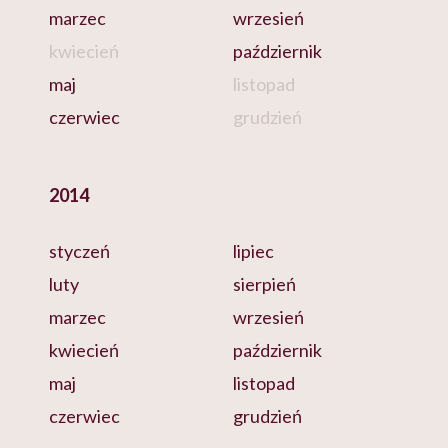
marzec
wrzesień
kwiecień
październik
maj
listopad
czerwiec
grudzień
2014
styczeń
lipiec
luty
sierpień
marzec
wrzesień
kwiecień
październik
maj
listopad
czerwiec
grudzień