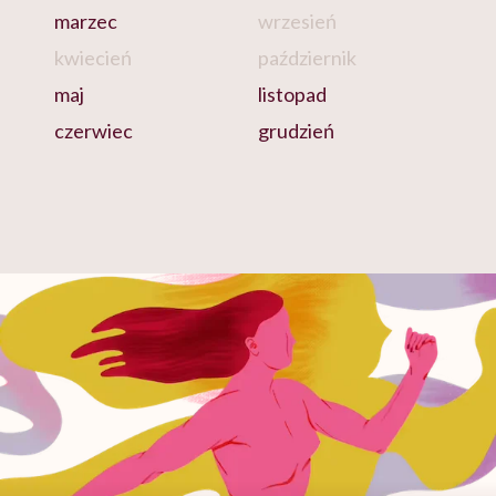
marzec
wrzesień
kwiecień
październik
maj
listopad
czerwiec
grudzień