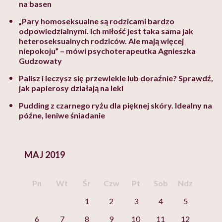
na basen
„Pary homoseksualne są rodzicami bardzo
odpowiedzialnymi. Ich miłość jest taka sama jak
heteroseksualnych rodziców. Ale mają więcej
niepokoju” – mówi psychoterapeutka Agnieszka
Gudzowaty
Palisz i leczysz się przewlekle lub doraźnie? Sprawdź,
jak papierosy działają na leki
Pudding z czarnego ryżu dla pięknej skóry. Idealny na
późne, leniwe śniadanie
MAJ 2019
Pn
Wt
Śr
Czw
Pt
Sob
Ndz
1
2
3
4
5
6
7
8
9
10
11
12