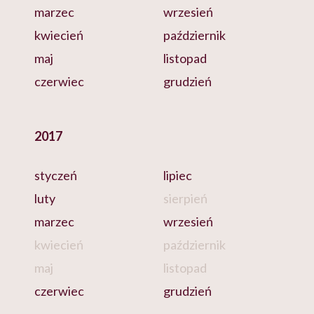
marzec
wrzesień
kwiecień
październik
maj
listopad
czerwiec
grudzień
2017
styczeń
lipiec
luty
sierpień
marzec
wrzesień
kwiecień
październik
maj
listopad
czerwiec
grudzień