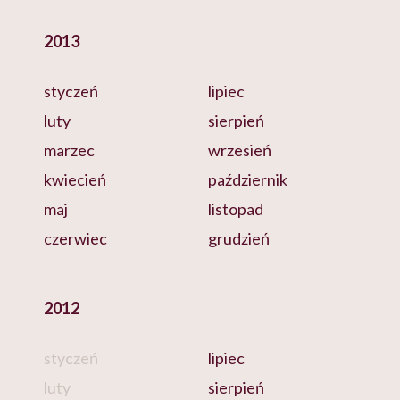
2013
styczeń
lipiec
luty
sierpień
marzec
wrzesień
kwiecień
październik
maj
listopad
czerwiec
grudzień
2012
styczeń
lipiec
luty
sierpień