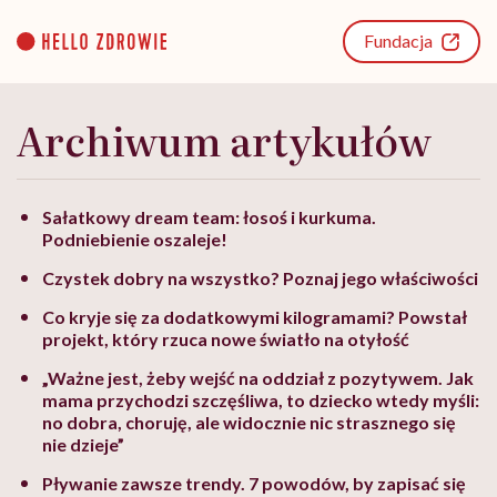
Go
to
Fundacja
content
Archiwum artykułów
Sałatkowy dream team: łosoś i kurkuma.
Podniebienie oszaleje!
Czystek dobry na wszystko? Poznaj jego właściwości
Co kryje się za dodatkowymi kilogramami? Powstał
projekt, który rzuca nowe światło na otyłość
„Ważne jest, żeby wejść na oddział z pozytywem. Jak
mama przychodzi szczęśliwa, to dziecko wtedy myśli:
no dobra, choruję, ale widocznie nic strasznego się
nie dzieje”
Pływanie zawsze trendy. 7 powodów, by zapisać się