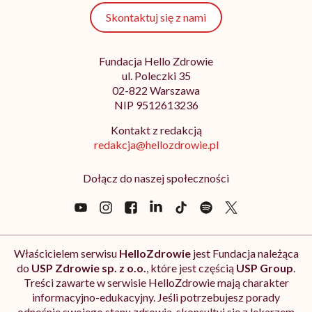
Skontaktuj się z nami
Fundacja Hello Zdrowie
ul. Poleczki 35
02-822 Warszawa
NIP 9512613236
Kontakt z redakcją
redakcja@hellozdrowie.pl
Dołącz do naszej społeczności
Właścicielem serwisu
HelloZdrowie
jest Fundacja należąca
do
USP Zdrowie sp. z o.o.
, które jest częścią
USP Group
.
Treści zawarte w serwisie HelloZdrowie mają charakter
informacyjno-edukacyjny. Jeśli potrzebujesz porady
odnośnie swojego stanu zdrowia, skonsultuj się z lekarzem