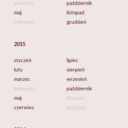
kwiecień
październik
maj
listopad
czerwiec
grudzień
2015
styczeń
lipiec
luty
sierpień
marzec
wrzesień
kwiecień
październik
maj
listopad
czerwiec
grudzień