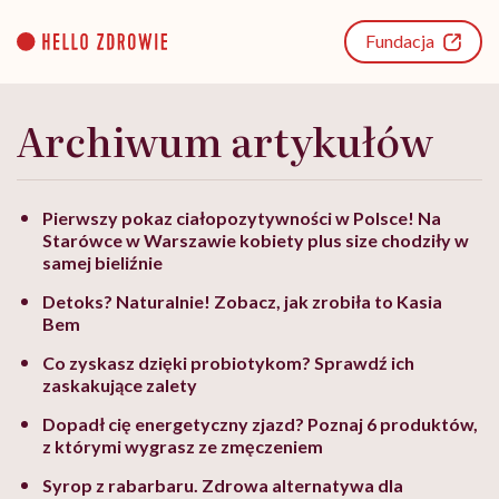
Go
to
Fundacja
content
Archiwum artykułów
Pierwszy pokaz ciałopozytywności w Polsce! Na
Starówce w Warszawie kobiety plus size chodziły w
samej bieliźnie
Detoks? Naturalnie! Zobacz, jak zrobiła to Kasia
Bem
Co zyskasz dzięki probiotykom? Sprawdź ich
zaskakujące zalety
Dopadł cię energetyczny zjazd? Poznaj 6 produktów,
z którymi wygrasz ze zmęczeniem
Syrop z rabarbaru. Zdrowa alternatywa dla