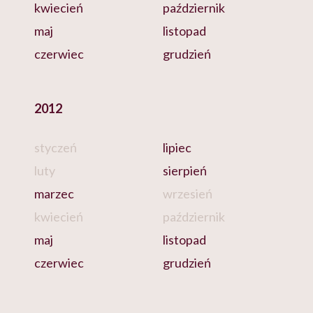
kwiecień
październik
maj
listopad
czerwiec
grudzień
2012
styczeń
lipiec
luty
sierpień
marzec
wrzesień
kwiecień
październik
maj
listopad
czerwiec
grudzień