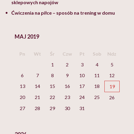
sklepowych napojów
Ćwiczenia na piłce – sposób na trening w domu
MAJ 2019
Pn
Wt
Śr
Czw
Pt
Sob
Ndz
1
2
3
4
5
6
7
8
9
10
11
12
13
14
15
16
17
18
19
20
21
22
23
24
25
26
27
28
29
30
31