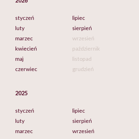
2026
styczeń
lipiec
luty
sierpień
marzec
wrzesień
kwiecień
październik
maj
listopad
czerwiec
grudzień
2025
styczeń
lipiec
luty
sierpień
marzec
wrzesień