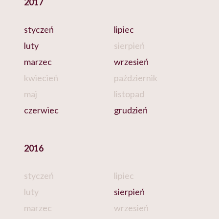
2017
styczeń
lipiec
luty
sierpień
marzec
wrzesień
kwiecień
październik
maj
listopad
czerwiec
grudzień
2016
styczeń
lipiec
luty
sierpień
marzec
wrzesień