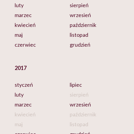
luty
sierpień
marzec
wrzesień
kwiecień
październik
maj
listopad
czerwiec
grudzień
2017
styczeń
lipiec
luty
sierpień
marzec
wrzesień
kwiecień
październik
maj
listopad