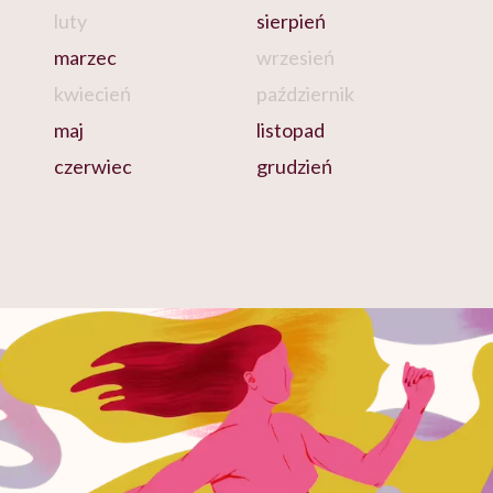
luty
sierpień
marzec
wrzesień
kwiecień
październik
maj
listopad
czerwiec
grudzień