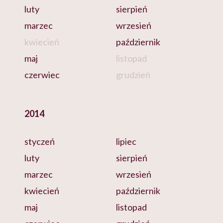
luty
sierpień
marzec
wrzesień
kwiecień
październik
maj
listopad
czerwiec
grudzień
2014
styczeń
lipiec
luty
sierpień
marzec
wrzesień
kwiecień
październik
maj
listopad