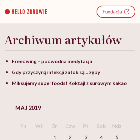
Go
to
Fundacja
content
Archiwum artykułów
Freediving – podwodna medytacja
Gdy przyczyną infekcji zatok są… zęby
Miksujemy superfoods! Koktajl z surowym kakao
MAJ 2019
Pn
Wt
Śr
Czw
Pt
Sob
Ndz
1
2
3
4
5