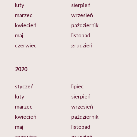
luty
sierpień
marzec
wrzesień
kwiecień
październik
maj
listopad
czerwiec
grudzień
2020
styczeń
lipiec
luty
sierpień
marzec
wrzesień
kwiecień
październik
maj
listopad
czerwiec
grudzień