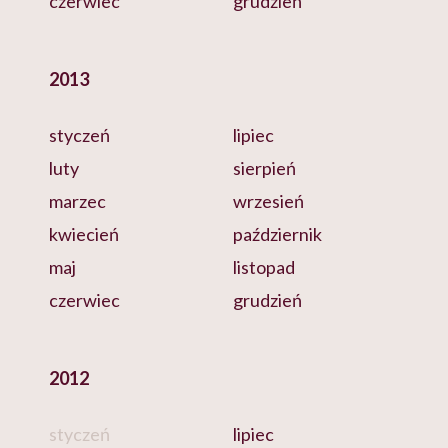
czerwiec
grudzień
2013
styczeń
lipiec
luty
sierpień
marzec
wrzesień
kwiecień
październik
maj
listopad
czerwiec
grudzień
2012
styczeń
lipiec