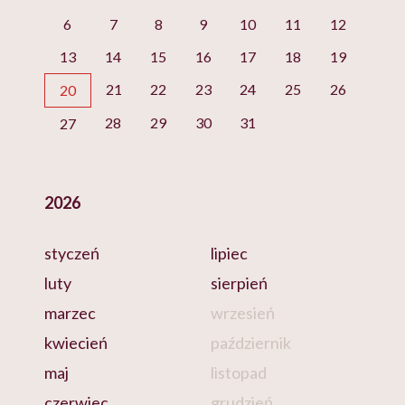
6
7
8
9
10
11
12
13
14
15
16
17
18
19
21
22
23
24
25
26
20
28
29
30
31
27
2026
styczeń
lipiec
luty
sierpień
marzec
wrzesień
kwiecień
październik
maj
listopad
czerwiec
grudzień