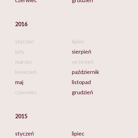
czerwiec
grudzień
2016
styczeń
lipiec
luty
sierpień
marzec
wrzesień
kwiecień
październik
maj
listopad
czerwiec
grudzień
2015
styczeń
lipiec