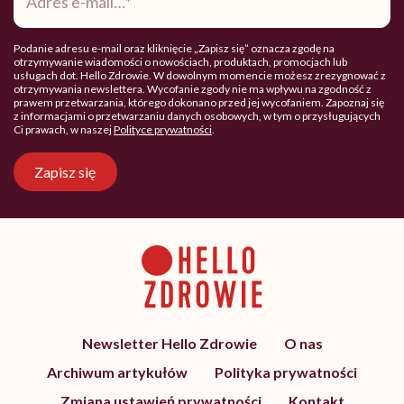
mail
*
Podanie adresu e-mail oraz kliknięcie „Zapisz się” oznacza zgodę na
otrzymywanie wiadomości o nowościach, produktach, promocjach lub
usługach dot. Hello Zdrowie. W dowolnym momencie możesz zrezygnować z
otrzymywania newslettera. Wycofanie zgody nie ma wpływu na zgodność z
prawem przetwarzania, którego dokonano przed jej wycofaniem. Zapoznaj się
z informacjami o przetwarzaniu danych osobowych, w tym o przysługujących
Ci prawach, w naszej
Polityce prywatności
.
Zapisz się
Newsletter Hello Zdrowie
O nas
Archiwum artykułów
Polityka prywatności
Zmiana ustawień prywatności
Kontakt