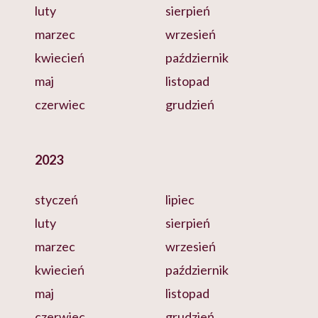
luty
sierpień
marzec
wrzesień
kwiecień
październik
maj
listopad
czerwiec
grudzień
2023
styczeń
lipiec
luty
sierpień
marzec
wrzesień
kwiecień
październik
maj
listopad
czerwiec
grudzień