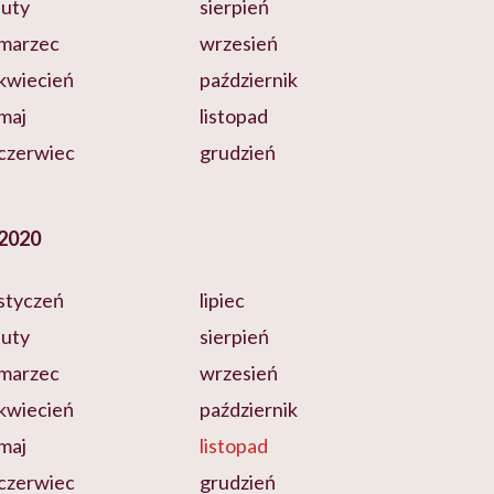
luty
sierpień
marzec
wrzesień
kwiecień
październik
maj
listopad
czerwiec
grudzień
2020
styczeń
lipiec
luty
sierpień
marzec
wrzesień
kwiecień
październik
maj
listopad
czerwiec
grudzień