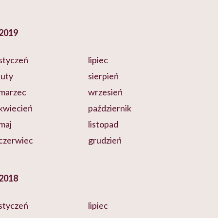
2019
styczeń
lipiec
luty
sierpień
marzec
wrzesień
kwiecień
październik
maj
listopad
czerwiec
grudzień
2018
styczeń
lipiec