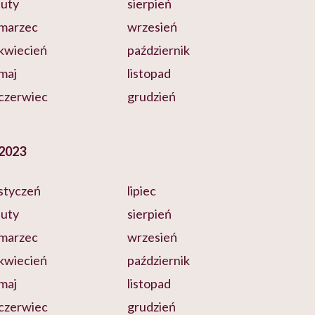
luty
sierpień
marzec
wrzesień
kwiecień
październik
maj
listopad
czerwiec
grudzień
2023
styczeń
lipiec
luty
sierpień
marzec
wrzesień
kwiecień
październik
maj
listopad
czerwiec
grudzień