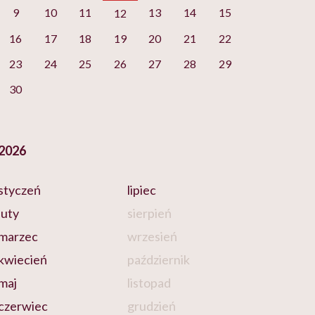
9
10
11
13
14
15
12
16
17
18
19
20
21
22
23
24
25
26
27
28
29
30
2026
styczeń
lipiec
luty
sierpień
marzec
wrzesień
kwiecień
październik
maj
listopad
czerwiec
grudzień