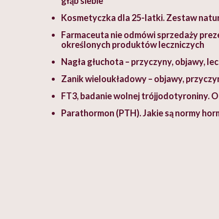
głąb siebie
Kosmetyczka dla 25-latki. Zestaw natu
Farmaceuta nie odmówi sprzedaży preze
określonych produktów leczniczych
Nagła głuchota – przyczyny, objawy, le
Zanik wieloukładowy – objawy, przyczyn
FT3, badanie wolnej trójjodotyroniny. 
Parathormon (PTH). Jakie są normy ho