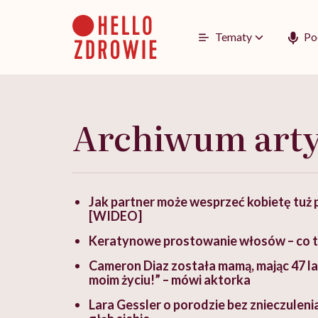
Go
to
content
Tematy
Po
Archiwum art
Jak partner może wesprzeć kobietę tuż 
[WIDEO]
Keratynowe prostowanie włosów – co to j
Cameron Diaz została mamą, mając 47 lat
moim życiu!” – mówi aktorka
Lara Gessler o porodzie bez znieczuleni