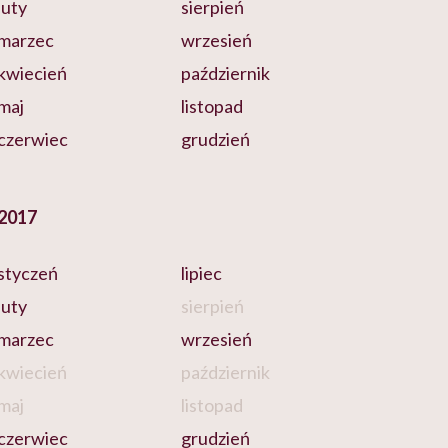
luty
sierpień
marzec
wrzesień
kwiecień
październik
maj
listopad
czerwiec
grudzień
2017
styczeń
lipiec
luty
sierpień
marzec
wrzesień
kwiecień
październik
maj
listopad
czerwiec
grudzień