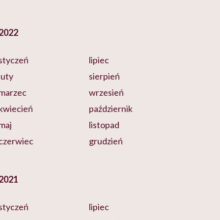
2022
styczeń
lipiec
luty
sierpień
marzec
wrzesień
kwiecień
październik
maj
listopad
czerwiec
grudzień
2021
styczeń
lipiec