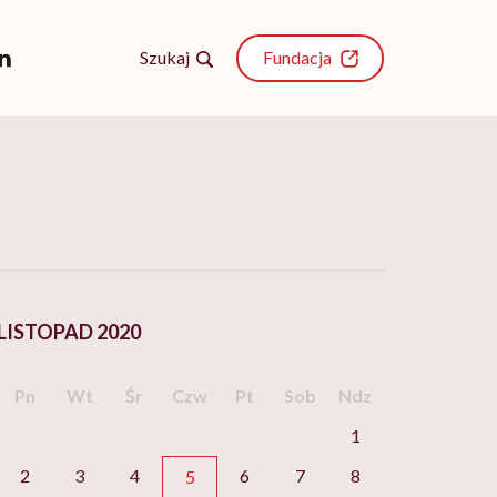
Szukaj
Fundacja
LISTOPAD 2020
Pn
Wt
Śr
Czw
Pt
Sob
Ndz
1
2
3
4
6
7
8
5