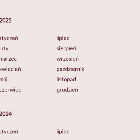
2025
styczeń
lipiec
luty
sierpień
marzec
wrzesień
kwiecień
październik
maj
listopad
czerwiec
grudzień
2024
styczeń
lipiec