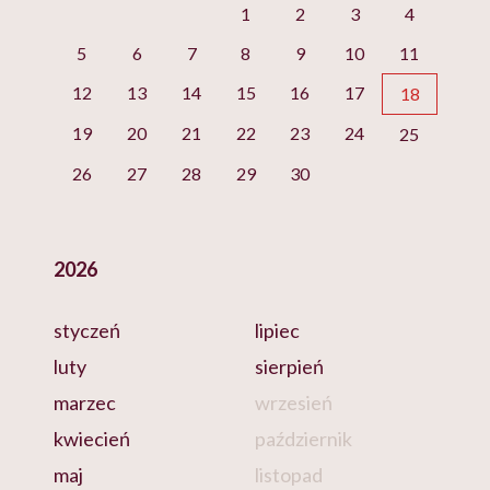
1
2
3
4
5
6
7
8
9
10
11
12
13
14
15
16
17
18
19
20
21
22
23
24
25
26
27
28
29
30
2026
styczeń
lipiec
luty
sierpień
marzec
wrzesień
kwiecień
październik
maj
listopad