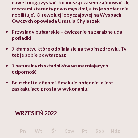
nawet mogą zyskać, bo muszą czasem zajmować się
rzeczami stereotypowo męskimi, a to je społecznie
nobilituje”. O rewolucji obyczajowej na Wyspach
Owczych opowiada Urszula Chylaszek
Przysiady bułgarskie – ćwiczenie na zgrabne uda i
pośladki
7 kłamstw, które odbijają się na twoim zdrowiu. Ty
też je sobie powtarzasz
7 naturalnych składników wzmacniających
odporność
Bruschetta z figami. Smakuje obłędnie, a jest
zaskakująco prosta w wykonaniu!
WRZESIEŃ 2022
Pn
Wt
Śr
Czw
Pt
Sob
Ndz