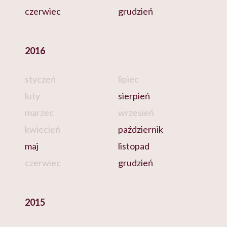
czerwiec
grudzień
2016
styczeń
lipiec
luty
sierpień
marzec
wrzesień
kwiecień
październik
maj
listopad
czerwiec
grudzień
2015