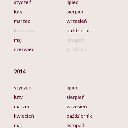
styczeń
lipiec
luty
sierpień
marzec
wrzesień
kwiecień
październik
maj
listopad
czerwiec
grudzień
2014
styczeń
lipiec
luty
sierpień
marzec
wrzesień
kwiecień
październik
maj
listopad