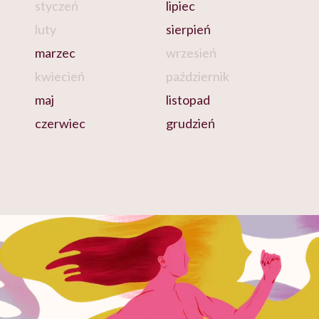
styczeń
lipiec
luty
sierpień
marzec
wrzesień
kwiecień
październik
maj
listopad
czerwiec
grudzień