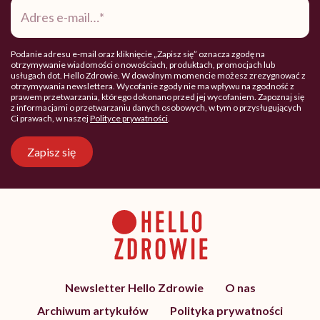
Adres
e-
mail
*
Podanie adresu e-mail oraz kliknięcie „Zapisz się” oznacza zgodę na
otrzymywanie wiadomości o nowościach, produktach, promocjach lub
usługach dot. Hello Zdrowie. W dowolnym momencie możesz zrezygnować z
otrzymywania newslettera. Wycofanie zgody nie ma wpływu na zgodność z
prawem przetwarzania, którego dokonano przed jej wycofaniem. Zapoznaj się
z informacjami o przetwarzaniu danych osobowych, w tym o przysługujących
Ci prawach, w naszej
Polityce prywatności
.
Zapisz się
Newsletter Hello Zdrowie
O nas
Archiwum artykułów
Polityka prywatności