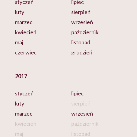
styczeń
lipiec
luty
sierpień
marzec
wrzesień
kwiecień
październik
maj
listopad
czerwiec
grudzień
2017
styczeń
lipiec
luty
sierpień
marzec
wrzesień
kwiecień
październik
maj
listopad