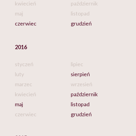
kwiecień
październik
maj
listopad
czerwiec
grudzień
2016
styczeń
lipiec
luty
sierpień
marzec
wrzesień
kwiecień
październik
maj
listopad
czerwiec
grudzień