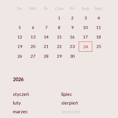
Pn
Wt
Śr
Czw
Pt
Sob
Ndz
1
2
3
4
5
6
7
8
9
10
11
12
13
14
15
16
17
18
19
20
21
22
23
25
24
26
27
28
29
30
2026
styczeń
lipiec
luty
sierpień
marzec
wrzesień