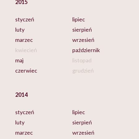
2015
styczeń
lipiec
luty
sierpień
marzec
wrzesień
kwiecień
październik
maj
listopad
czerwiec
grudzień
2014
styczeń
lipiec
luty
sierpień
marzec
wrzesień