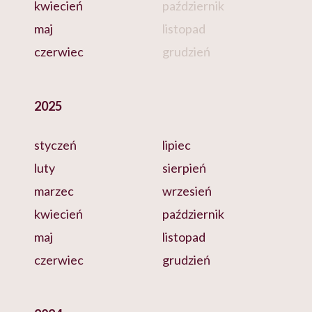
kwiecień
październik
maj
listopad
czerwiec
grudzień
2025
styczeń
lipiec
luty
sierpień
marzec
wrzesień
kwiecień
październik
maj
listopad
czerwiec
grudzień