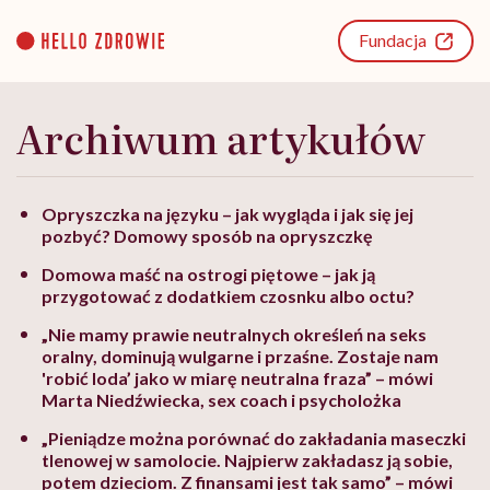
Go
to
Fundacja
content
Archiwum artykułów
Opryszczka na języku – jak wygląda i jak się jej
pozbyć? Domowy sposób na opryszczkę
Domowa maść na ostrogi piętowe – jak ją
przygotować z dodatkiem czosnku albo octu?
„Nie mamy prawie neutralnych określeń na seks
oralny, dominują wulgarne i przaśne. Zostaje nam
'robić loda’ jako w miarę neutralna fraza” – mówi
Marta Niedźwiecka, sex coach i psycholożka
„Pieniądze można porównać do zakładania maseczki
tlenowej w samolocie. Najpierw zakładasz ją sobie,
potem dzieciom. Z finansami jest tak samo” – mówi