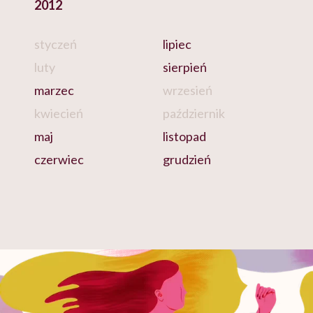
2012
styczeń
lipiec
luty
sierpień
marzec
wrzesień
kwiecień
październik
maj
listopad
czerwiec
grudzień