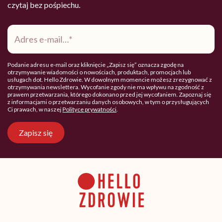
czytaj bez pośpiechu.
Adres
e-
mail
*
Podanie adresu e-mail oraz kliknięcie „Zapisz się” oznacza zgodę na
otrzymywanie wiadomości o nowościach, produktach, promocjach lub
usługach dot. Hello Zdrowie. W dowolnym momencie możesz zrezygnować z
otrzymywania newslettera. Wycofanie zgody nie ma wpływu na zgodność z
prawem przetwarzania, którego dokonano przed jej wycofaniem. Zapoznaj się
z informacjami o przetwarzaniu danych osobowych, w tym o przysługujących
Ci prawach, w naszej
Polityce prywatności
.
Zapisz się