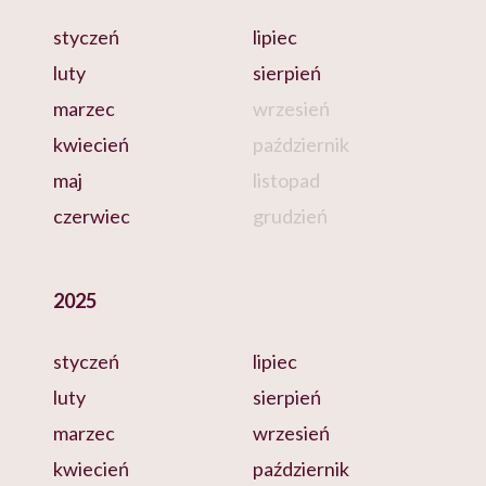
styczeń
lipiec
luty
sierpień
marzec
wrzesień
kwiecień
październik
maj
listopad
czerwiec
grudzień
2025
styczeń
lipiec
luty
sierpień
marzec
wrzesień
kwiecień
październik