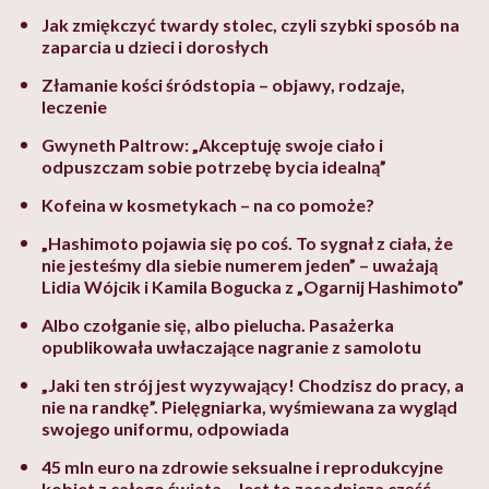
Jak zmiękczyć twardy stolec, czyli szybki sposób na
zaparcia u dzieci i dorosłych
Złamanie kości śródstopia – objawy, rodzaje,
leczenie
Gwyneth Paltrow: „Akceptuję swoje ciało i
odpuszczam sobie potrzebę bycia idealną”
Kofeina w kosmetykach – na co pomoże?
„Hashimoto pojawia się po coś. To sygnał z ciała, że
nie jesteśmy dla siebie numerem jeden” – uważają
Lidia Wójcik i Kamila Bogucka z „Ogarnij Hashimoto”
Albo czołganie się, albo pielucha. Pasażerka
opublikowała uwłaczające nagranie z samolotu
„Jaki ten strój jest wyzywający! Chodzisz do pracy, a
nie na randkę”. Pielęgniarka, wyśmiewana za wygląd
swojego uniformu, odpowiada
45 mln euro na zdrowie seksualne i reprodukcyjne
kobiet z całego świata. „Jest to zasadnicza część