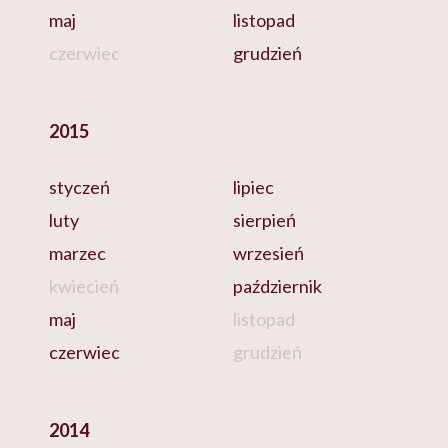
maj
listopad
czerwiec
grudzień
2015
styczeń
lipiec
luty
sierpień
marzec
wrzesień
kwiecień
październik
maj
listopad
czerwiec
grudzień
2014