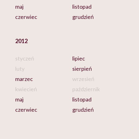
maj
listopad
czerwiec
grudzień
2012
styczeń
lipiec
luty
sierpień
marzec
wrzesień
kwiecień
październik
maj
listopad
czerwiec
grudzień