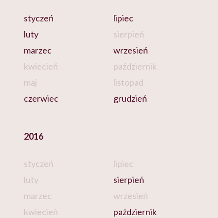
styczeń
lipiec
luty
sierpień
marzec
wrzesień
kwiecień
październik
maj
listopad
czerwiec
grudzień
2016
styczeń
lipiec
luty
sierpień
marzec
wrzesień
kwiecień
październik