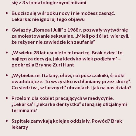
się z 3 stomatologicznymi mitami
Budzisz się w środku nocy i nie możesz zasnąć.
Lekarka: nie ignoruj tego objawu
Gwiazdy „Romea i Julii” z 1968 r. pozwały wytwórnię
za molestowanie seksualne. „Mieli po 16 lat, wierzyli,
że reżyser nie zawiedzie ich zaufania”
„W wieku 28 lat usunięto mi macicę. Brak dzieci to
najlepsza decyzja, jaką kiedykolwiek podjęłam” –
podkreśla Brynne Zuri Hunt
„Wybielacze, ftalany, ołów, rozpuszczalniki, środki
owadobójcze. To wszystko wchłaniamy przez skórę”.
Co siedzi w „sztucznych” ubraniach i jak na nas działa?
Przełom dla kobiet pracujących w medycynie.
„Lekarka” i „lekarka dentystka” staną się oficjalnymi
terminami?
Szpitale zamykają kolejne oddziały. Powód? Brak
lekarzy