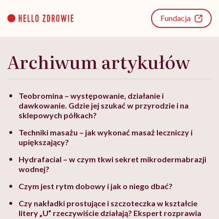
Go
to
Fundacja
content
Archiwum artykułów
Teobromina – występowanie, działanie i
dawkowanie. Gdzie jej szukać w przyrodzie i na
sklepowych półkach?
Techniki masażu – jak wykonać masaż leczniczy i
upiększający?
Hydrafacial – w czym tkwi sekret mikrodermabrazji
wodnej?
Czym jest rytm dobowy i jak o niego dbać?
Czy nakładki prostujące i szczoteczka w kształcie
litery „U” rzeczywiście działają? Ekspert rozprawia