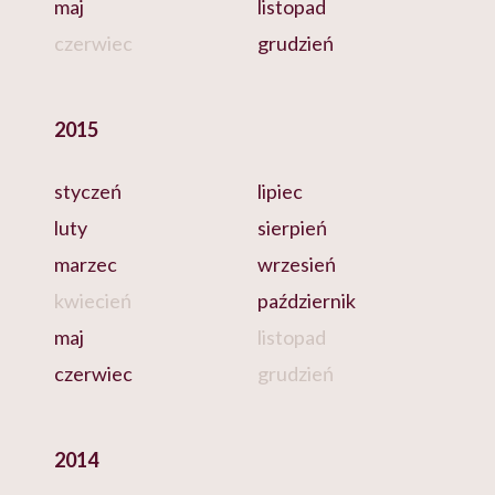
maj
listopad
czerwiec
grudzień
2015
styczeń
lipiec
luty
sierpień
marzec
wrzesień
kwiecień
październik
maj
listopad
czerwiec
grudzień
2014