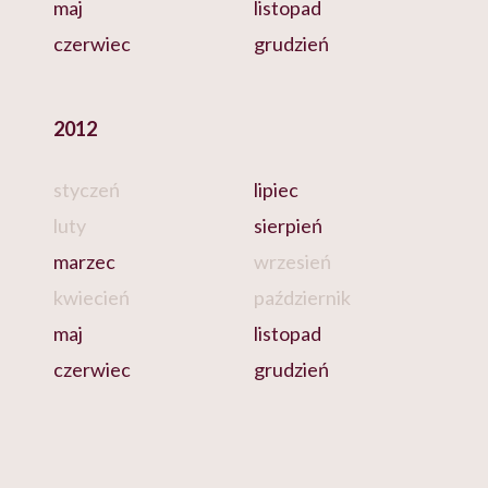
maj
listopad
czerwiec
grudzień
2012
styczeń
lipiec
luty
sierpień
marzec
wrzesień
kwiecień
październik
maj
listopad
czerwiec
grudzień