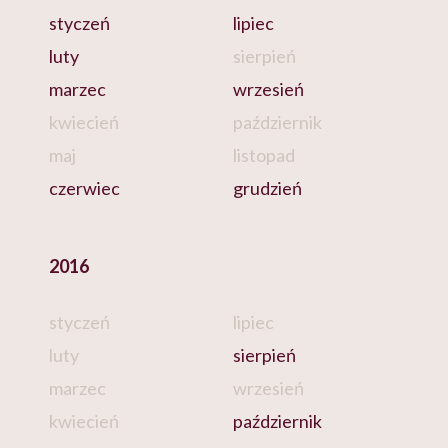
styczeń
lipiec
luty
sierpień
marzec
wrzesień
kwiecień
październik
maj
listopad
czerwiec
grudzień
2016
styczeń
lipiec
luty
sierpień
marzec
wrzesień
kwiecień
październik