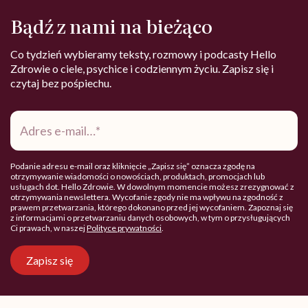
Bądź z nami na bieżąco
Co tydzień wybieramy teksty, rozmowy i podcasty Hello
Zdrowie o ciele, psychice i codziennym życiu. Zapisz się i
czytaj bez pośpiechu.
Adres
e-
mail
*
Podanie adresu e-mail oraz kliknięcie „Zapisz się” oznacza zgodę na
otrzymywanie wiadomości o nowościach, produktach, promocjach lub
usługach dot. Hello Zdrowie. W dowolnym momencie możesz zrezygnować z
otrzymywania newslettera. Wycofanie zgody nie ma wpływu na zgodność z
prawem przetwarzania, którego dokonano przed jej wycofaniem. Zapoznaj się
z informacjami o przetwarzaniu danych osobowych, w tym o przysługujących
Ci prawach, w naszej
Polityce prywatności
.
Zapisz się