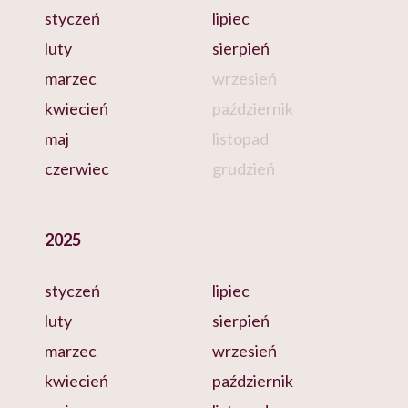
styczeń
lipiec
luty
sierpień
marzec
wrzesień
kwiecień
październik
maj
listopad
czerwiec
grudzień
2025
styczeń
lipiec
luty
sierpień
marzec
wrzesień
kwiecień
październik