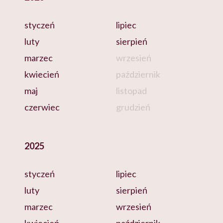
styczeń
lipiec
luty
sierpień
marzec
wrzesień
kwiecień
październik
maj
listopad
czerwiec
grudzień
2025
styczeń
lipiec
luty
sierpień
marzec
wrzesień