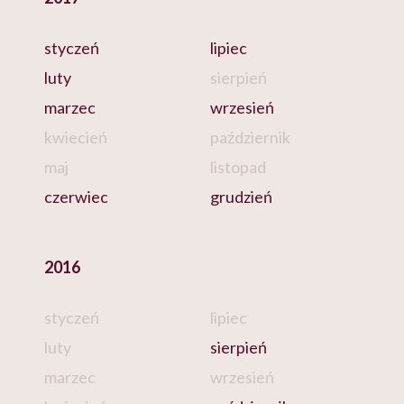
styczeń
lipiec
luty
sierpień
marzec
wrzesień
kwiecień
październik
maj
listopad
czerwiec
grudzień
2016
styczeń
lipiec
luty
sierpień
marzec
wrzesień