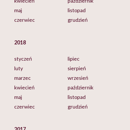
kwiecień
październik
maj
listopad
czerwiec
grudzień
2018
styczeń
lipiec
luty
sierpień
marzec
wrzesień
kwiecień
październik
maj
listopad
czerwiec
grudzień
2017