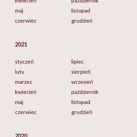
kwiecień
październik
maj
listopad
czerwiec
grudzień
2021
styczeń
lipiec
luty
sierpień
marzec
wrzesień
kwiecień
październik
maj
listopad
czerwiec
grudzień
2020