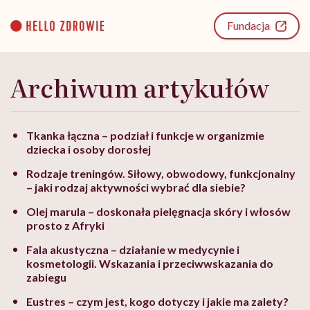
Go
to
Fundacja
content
Archiwum artykułów
Tkanka łączna – podział i funkcje w organizmie
dziecka i osoby dorosłej
Rodzaje treningów. Siłowy, obwodowy, funkcjonalny
– jaki rodzaj aktywności wybrać dla siebie?
Olej marula – doskonała pielęgnacja skóry i włosów
prosto z Afryki
Fala akustyczna – działanie w medycynie i
kosmetologii. Wskazania i przeciwwskazania do
zabiegu
Eustres – czym jest, kogo dotyczy i jakie ma zalety?