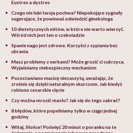
Eustres a dystres
Czego nie lubi twoja pochwa? Niepokojące sygnały
sugerujące, że powinnaś odwiedzić ginekologa
10 dietetycznych mitów, w które nie warto wierzyć.
Wśród nich jest ten o czekoladzie
Spanie nago jest zdrowe. Korzyści z sypiania bez
ubrania
Masz problemy z nerkami? Może grozić ci cukrzyca.
Wyjaśniamy niebezpieczny mechanizm
Pozostawiano macicę niezaszytą, uważając, że
zrośnie się dzięki naturalnym skurczom. Jak kiedyś
robiono cesarskie cięcie
Czy można mrozić masło? Jak się do tego zabrać?
8 błędów, które popełniamy tylko w ciągu jednej
godziny
Witaj, Słońce! Poświęć 20 minut o poranku na te
ćwiczenia, a poczujesz się jak nowo narodzona