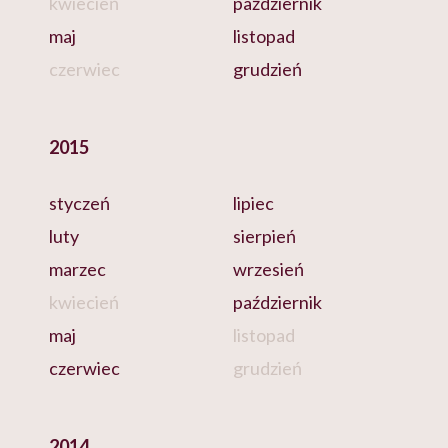
kwiecień
październik
maj
listopad
czerwiec
grudzień
2015
styczeń
lipiec
luty
sierpień
marzec
wrzesień
kwiecień
październik
maj
listopad
czerwiec
grudzień
2014