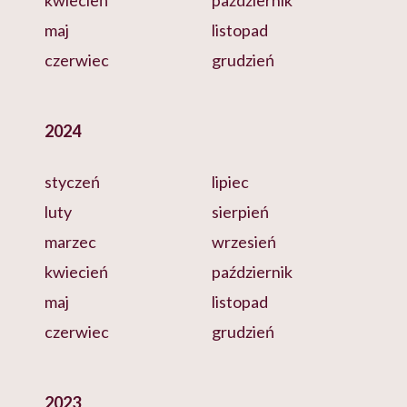
kwiecień
październik
maj
listopad
czerwiec
grudzień
2024
styczeń
lipiec
luty
sierpień
marzec
wrzesień
kwiecień
październik
maj
listopad
czerwiec
grudzień
2023