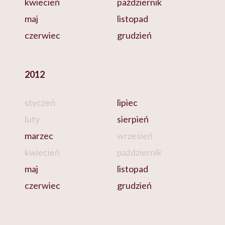
kwiecień
październik
maj
listopad
czerwiec
grudzień
2012
styczeń
lipiec
luty
sierpień
marzec
wrzesień
kwiecień
październik
maj
listopad
czerwiec
grudzień