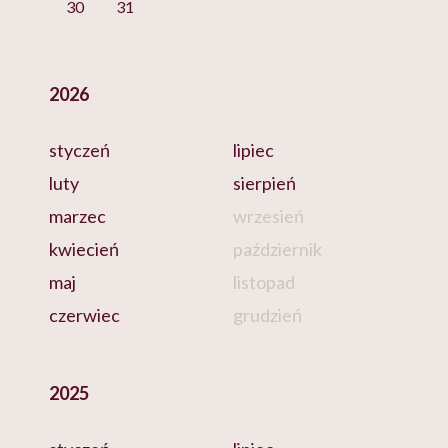
30
31
2026
styczeń
lipiec
luty
sierpień
marzec
wrzesień
kwiecień
październik
maj
listopad
czerwiec
grudzień
2025