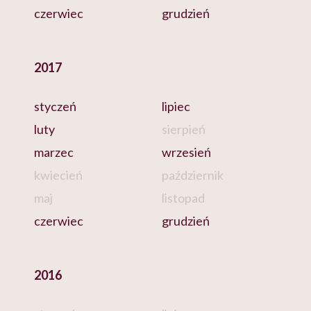
czerwiec
grudzień
2017
styczeń
lipiec
luty
sierpień
marzec
wrzesień
kwiecień
październik
maj
listopad
czerwiec
grudzień
2016