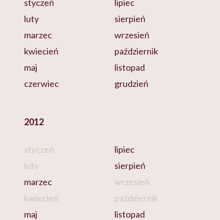
styczeń
lipiec
luty
sierpień
marzec
wrzesień
kwiecień
październik
maj
listopad
czerwiec
grudzień
2012
styczeń
lipiec
luty
sierpień
marzec
wrzesień
kwiecień
październik
maj
listopad