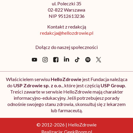
ul. Poleczki 35
02-822 Warszawa
NIP 9512613236
Kontakt z redakcją
redakcja@hellozdrowie.pl
Dołącz do naszej społeczności
Właścicielem serwisu
HelloZdrowie
jest Fundacja należąca
do
USP Zdrowie sp. z o.o.
, które jest częścią
USP Group
.
Treści zawarte w serwisie HelloZdrowie mają charakter
informacyjno-edukacyjny. Jeśli potrzebujesz porady
odnośnie swojego stanu zdrowia, skonsultuj się z lekarzem
lub farmaceutą.
© 2012-2026 | HelloZdrowie
Realizacja:
GeekRoom.pl