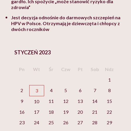
gardło. Ich spożycie „może stanowić ryzyko dla
zdrowia”
Jest decyzja odnośnie do darmowych szczepień na
HPV w Polsce. Otrzymają je dziewczęta i chłopcy z
dwóch roczników
STYCZEŃ 2023
Pn
Wt
Śr
Czw
Pt
Sob
Ndz
1
2
4
5
6
7
8
3
9
11
12
13
14
15
10
16
17
18
19
20
21
22
23
24
25
26
27
28
29