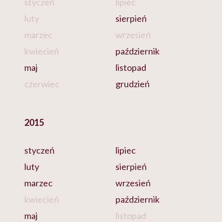
styczeń
lipiec
luty
sierpień
marzec
wrzesień
kwiecień
październik
maj
listopad
czerwiec
grudzień
2015
styczeń
lipiec
luty
sierpień
marzec
wrzesień
kwiecień
październik
maj
listopad