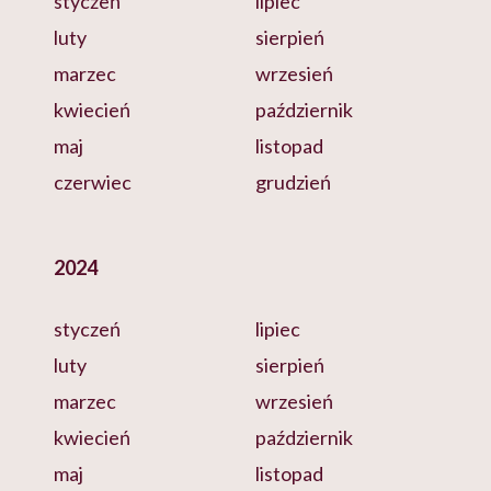
styczeń
lipiec
luty
sierpień
marzec
wrzesień
kwiecień
październik
maj
listopad
czerwiec
grudzień
2024
styczeń
lipiec
luty
sierpień
marzec
wrzesień
kwiecień
październik
maj
listopad