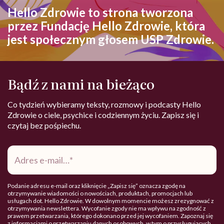
Hello Zdrowie to strona tworzona
przez Fundację Hello Zdrowie, która
jest społecznym głosem USP Zdrowie.
Bądź z nami na bieżąco
Co tydzień wybieramy teksty, rozmowy i podcasty Hello
Zdrowie o ciele, psychice i codziennym życiu. Zapisz się i
czytaj bez pośpiechu.
Adres
e-
mail
*
Podanie adresu e-mail oraz kliknięcie „Zapisz się” oznacza zgodę na
otrzymywanie wiadomości o nowościach, produktach, promocjach lub
usługach dot. Hello Zdrowie. W dowolnym momencie możesz zrezygnować z
otrzymywania newslettera. Wycofanie zgody nie ma wpływu na zgodność z
prawem przetwarzania, którego dokonano przed jej wycofaniem. Zapoznaj się
z informacjami o przetwarzaniu danych osobowych, w tym o przysługujących