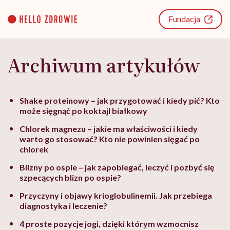
Go
to
Fundacja
content
Archiwum artykułów
Shake proteinowy – jak przygotować i kiedy pić? Kto
może sięgnąć po koktajl białkowy
Chlorek magnezu – jakie ma właściwości i kiedy
warto go stosować? Kto nie powinien sięgać po
chlorek
Blizny po ospie – jak zapobiegać, leczyć i pozbyć się
szpecących blizn po ospie?
Przyczyny i objawy krioglobulinemii. Jak przebiega
diagnostyka i leczenie?
4 proste pozycje jogi, dzięki którym wzmocnisz