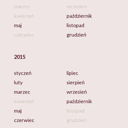
marzec
wrzesień
kwiecień
październik
maj
listopad
czerwiec
grudzień
2015
styczeń
lipiec
luty
sierpień
marzec
wrzesień
kwiecień
październik
maj
listopad
czerwiec
grudzień