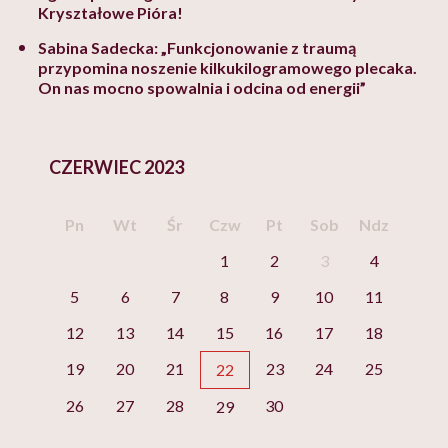
Kryształowe Pióra!
Sabina Sadecka: „Funkcjonowanie z traumą
przypomina noszenie kilkukilogramowego plecaka.
On nas mocno spowalnia i odcina od energii”
CZERWIEC 2023
Pn
Wt
Śr
Czw
Pt
Sob
Ndz
1
2
3
4
5
6
7
8
9
10
11
12
13
14
15
16
17
18
19
20
21
23
24
25
22
26
27
28
30
29