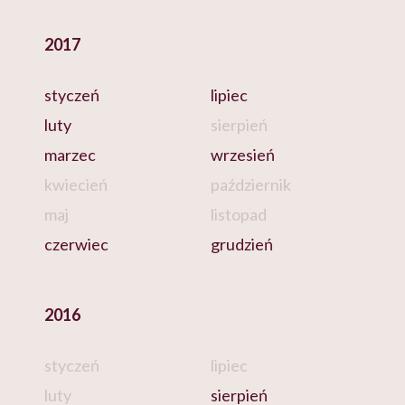
2017
styczeń
lipiec
luty
sierpień
marzec
wrzesień
kwiecień
październik
maj
listopad
czerwiec
grudzień
2016
styczeń
lipiec
luty
sierpień