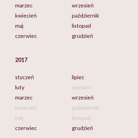
marzec
wrzesień
kwiecień
październik
maj
listopad
czerwiec
grudzień
2017
styczeń
lipiec
luty
sierpień
marzec
wrzesień
kwiecień
październik
maj
listopad
czerwiec
grudzień