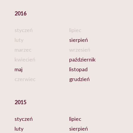
2016
styczeń
lipiec
luty
sierpień
marzec
wrzesień
kwiecień
październik
maj
listopad
czerwiec
grudzień
2015
styczeń
lipiec
luty
sierpień