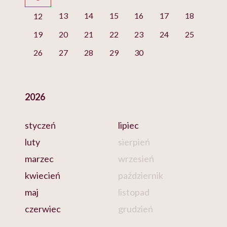
13
14
15
16
17
18
12
19
20
21
22
23
24
25
26
27
28
29
30
2026
styczeń
lipiec
luty
sierpień
marzec
wrzesień
kwiecień
październik
maj
listopad
czerwiec
grudzień