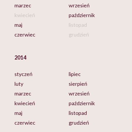
marzec
wrzesień
kwiecień
październik
maj
listopad
czerwiec
grudzień
2014
styczeń
lipiec
luty
sierpień
marzec
wrzesień
kwiecień
październik
maj
listopad
czerwiec
grudzień