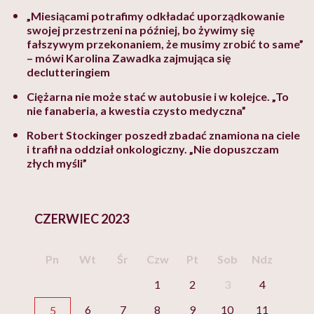
„Miesiącami potrafimy odkładać uporządkowanie
swojej przestrzeni na później, bo żywimy się
fałszywym przekonaniem, że musimy zrobić to same”
– mówi Karolina Zawadka zajmująca się
declutteringiem
Ciężarna nie może stać w autobusie i w kolejce. „To
nie fanaberia, a kwestia czysto medyczna”
Robert Stockinger poszedł zbadać znamiona na ciele
i trafił na oddział onkologiczny. „Nie dopuszczam
złych myśli”
CZERWIEC 2023
Pn
Wt
Śr
Czw
Pt
Sob
Ndz
1
2
3
4
6
7
8
9
10
11
5