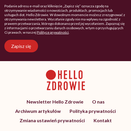
Podanie adresu e-mail oraz kliknięcie „Zapisz się” oznacza zgodę na
otrzymywanie wiadomości o nowościach, produktach, promocjach lub
usługach dot. Hello Zdrowie. W dowolnym momencie możesz zrezygnować z
otrzymywania newslettera. Wycofanie zgody nie ma wpływu na zgodność z
prawem przetwarzania, którego dokonano przed jej wycofaniem. Zapoznaj się
z informacjami o przetwarzaniu danych osobowych, w tym o przysługujących
Ci prawach, w naszej
Polityce prywatności
.
Zapisz się
Newsletter Hello Zdrowie
O nas
Archiwum artykułów
Polityka prywatności
Zmiana ustawień prywatności
Kontakt