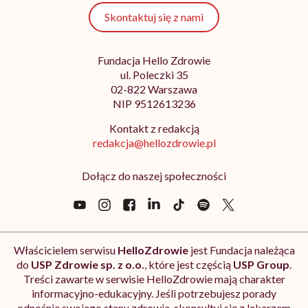
Skontaktuj się z nami
Fundacja Hello Zdrowie
ul. Poleczki 35
02-822 Warszawa
NIP 9512613236
Kontakt z redakcją
redakcja@hellozdrowie.pl
Dołącz do naszej społeczności
Właścicielem serwisu
HelloZdrowie
jest Fundacja należąca
do
USP Zdrowie sp. z o.o.
, które jest częścią
USP Group
.
Treści zawarte w serwisie HelloZdrowie mają charakter
informacyjno-edukacyjny. Jeśli potrzebujesz porady
odnośnie swojego stanu zdrowia, skonsultuj się z lekarzem