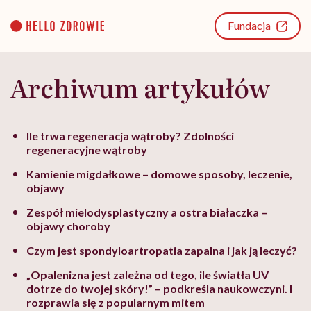
Go
to
Fundacja
content
Archiwum artykułów
Ile trwa regeneracja wątroby? Zdolności
regeneracyjne wątroby
Kamienie migdałkowe – domowe sposoby, leczenie,
objawy
Zespół mielodysplastyczny a ostra białaczka –
objawy choroby
Czym jest spondyloartropatia zapalna i jak ją leczyć?
„Opalenizna jest zależna od tego, ile światła UV
dotrze do twojej skóry!” – podkreśla naukowczyni. I
rozprawia się z popularnym mitem