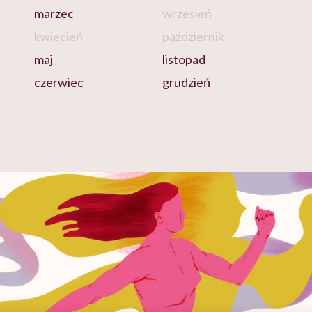
marzec
wrzesień
kwiecień
październik
maj
listopad
czerwiec
grudzień