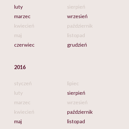
luty
sierpień
marzec
wrzesień
kwiecień
październik
maj
listopad
czerwiec
grudzień
2016
styczeń
lipiec
luty
sierpień
marzec
wrzesień
kwiecień
październik
maj
listopad