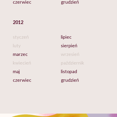
czerwiec
grudzień
2012
styczeń
lipiec
luty
sierpień
marzec
wrzesień
kwiecień
październik
maj
listopad
czerwiec
grudzień