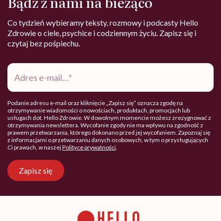
Bądź z nami na bieżąco
Co tydzień wybieramy teksty, rozmowy i podcasty Hello
Zdrowie o ciele, psychice i codziennym życiu. Zapisz się i
czytaj bez pośpiechu.
Adres
e-
mail
*
Podanie adresu e-mail oraz kliknięcie „Zapisz się” oznacza zgodę na
otrzymywanie wiadomości o nowościach, produktach, promocjach lub
usługach dot. Hello Zdrowie. W dowolnym momencie możesz zrezygnować z
otrzymywania newslettera. Wycofanie zgody nie ma wpływu na zgodność z
prawem przetwarzania, którego dokonano przed jej wycofaniem. Zapoznaj się
z informacjami o przetwarzaniu danych osobowych, w tym o przysługujących
Ci prawach, w naszej
Polityce prywatności
.
Zapisz się