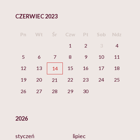
CZERWIEC 2023
Pn
Wt
Śr
Czw
Pt
Sob
Ndz
1
2
3
4
5
6
7
8
9
10
11
12
13
15
16
17
18
14
19
20
22
23
24
25
21
26
27
28
29
30
2026
styczeń
lipiec