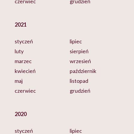
czerwiec
grudzień
2021
styczeń
lipiec
luty
sierpień
marzec
wrzesień
kwiecień
październik
maj
listopad
czerwiec
grudzień
2020
styczeń
lipiec