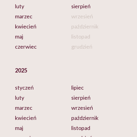
luty
sierpień
marzec
wrzesień
kwiecień
październik
maj
listopad
czerwiec
grudzień
2025
styczeń
lipiec
luty
sierpień
marzec
wrzesień
kwiecień
październik
maj
listopad