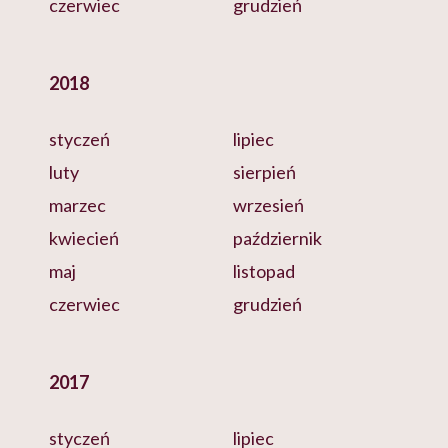
czerwiec
grudzień
2018
styczeń
lipiec
luty
sierpień
marzec
wrzesień
kwiecień
październik
maj
listopad
czerwiec
grudzień
2017
styczeń
lipiec