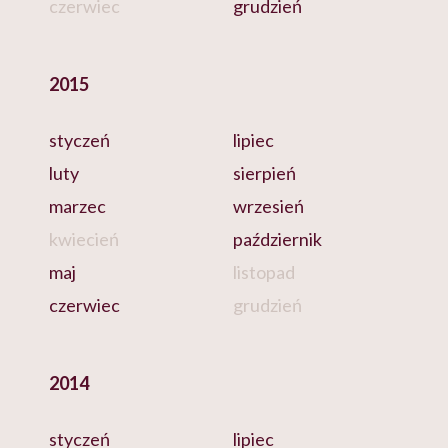
czerwiec
grudzień
2015
styczeń
lipiec
luty
sierpień
marzec
wrzesień
kwiecień
październik
maj
listopad
czerwiec
grudzień
2014
styczeń
lipiec