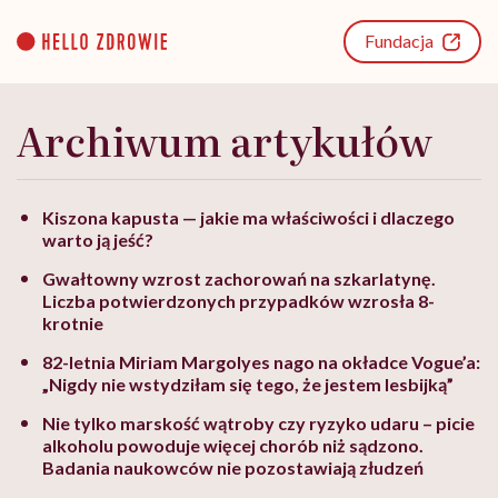
Go
to
Fundacja
content
Archiwum artykułów
Kiszona kapusta — jakie ma właściwości i dlaczego
warto ją jeść?
Gwałtowny wzrost zachorowań na szkarlatynę.
Liczba potwierdzonych przypadków wzrosła 8-
krotnie
82-letnia Miriam Margolyes nago na okładce Vogue’a:
„Nigdy nie wstydziłam się tego, że jestem lesbijką”
Nie tylko marskość wątroby czy ryzyko udaru – picie
alkoholu powoduje więcej chorób niż sądzono.
Badania naukowców nie pozostawiają złudzeń