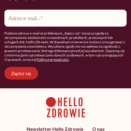
Adres
e-
mail
*
Podanie adresu e-mail oraz kliknięcie „Zapisz się” oznacza zgodę na
otrzymywanie wiadomości o nowościach, produktach, promocjach lub
usługach dot. Hello Zdrowie. W dowolnym momencie możesz zrezygnować z
otrzymywania newslettera. Wycofanie zgody nie ma wpływu na zgodność z
prawem przetwarzania, którego dokonano przed jej wycofaniem. Zapoznaj się
z informacjami o przetwarzaniu danych osobowych, w tym o przysługujących
Ci prawach, w naszej
Polityce prywatności
.
Zapisz się
Newsletter Hello Zdrowie
O nas