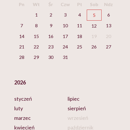
Pn
Wt
Śr
Czw
Pt
Sob
Ndz
1
2
3
4
6
5
7
8
9
10
11
13
12
14
15
16
17
18
19
20
21
22
23
24
25
26
27
28
29
30
31
2026
styczeń
lipiec
luty
sierpień
marzec
wrzesień
kwiecień
październik