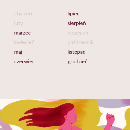
styczeń
lipiec
luty
sierpień
marzec
wrzesień
kwiecień
październik
maj
listopad
czerwiec
grudzień