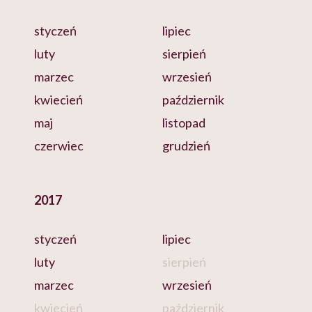
styczeń
lipiec
luty
sierpień
marzec
wrzesień
kwiecień
październik
maj
listopad
czerwiec
grudzień
2017
styczeń
lipiec
luty
sierpień
marzec
wrzesień
kwiecień
październik