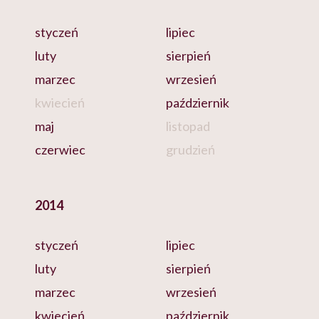
styczeń
lipiec
luty
sierpień
marzec
wrzesień
kwiecień
październik
maj
listopad
czerwiec
grudzień
2014
styczeń
lipiec
luty
sierpień
marzec
wrzesień
kwiecień
październik