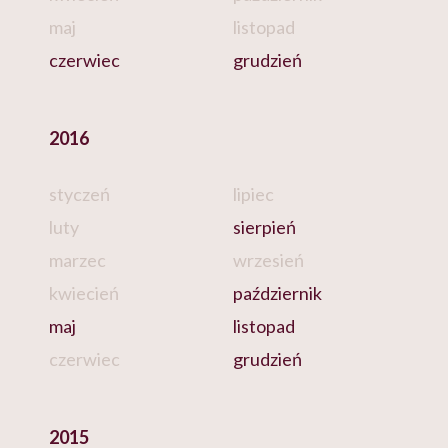
maj
listopad
czerwiec
grudzień
2016
styczeń
lipiec
luty
sierpień
marzec
wrzesień
kwiecień
październik
maj
listopad
czerwiec
grudzień
2015