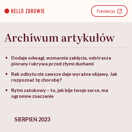
Go
to
Fundacja
content
Archiwum artykułów
Dodaje odwagi, wzmacnia zaklęcia, odstrasza
pioruny i ukrywa przed złymi duchami
Rak odbytu nie zawsze daje wyraźne objawy. Jak
rozpoznać tę chorobę?
Rytm zatokowy – to, jak bije twoje serce, ma
ogromne znaczenie
SIERPIEŃ 2023