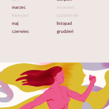
marzec
wrzesień
kwiecień
październik
maj
listopad
czerwiec
grudzień