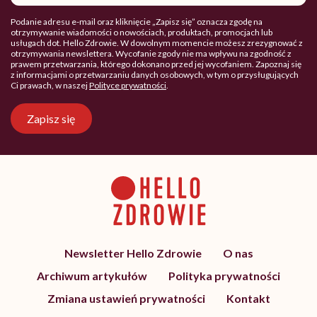
Podanie adresu e-mail oraz kliknięcie „Zapisz się” oznacza zgodę na
otrzymywanie wiadomości o nowościach, produktach, promocjach lub
usługach dot. Hello Zdrowie. W dowolnym momencie możesz zrezygnować z
otrzymywania newslettera. Wycofanie zgody nie ma wpływu na zgodność z
prawem przetwarzania, którego dokonano przed jej wycofaniem. Zapoznaj się
z informacjami o przetwarzaniu danych osobowych, w tym o przysługujących
Ci prawach, w naszej
Polityce prywatności
.
Zapisz się
Newsletter Hello Zdrowie
O nas
Archiwum artykułów
Polityka prywatności
Zmiana ustawień prywatności
Kontakt