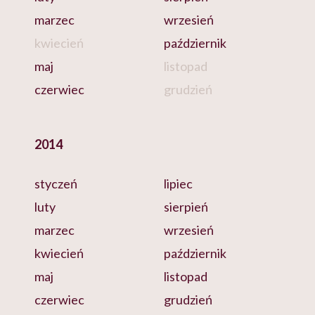
marzec
wrzesień
kwiecień
październik
maj
listopad
czerwiec
grudzień
2014
styczeń
lipiec
luty
sierpień
marzec
wrzesień
kwiecień
październik
maj
listopad
czerwiec
grudzień