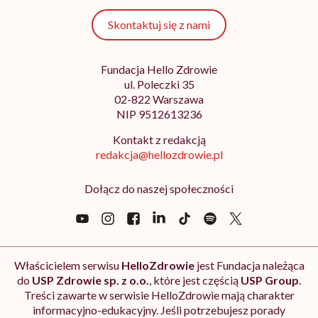
Skontaktuj się z nami
Fundacja Hello Zdrowie
ul. Poleczki 35
02-822 Warszawa
NIP 9512613236
Kontakt z redakcją
redakcja@hellozdrowie.pl
Dołącz do naszej społeczności
Właścicielem serwisu
HelloZdrowie
jest Fundacja należąca
do
USP Zdrowie sp. z o.o.
, które jest częścią
USP Group
.
Treści zawarte w serwisie HelloZdrowie mają charakter
informacyjno-edukacyjny. Jeśli potrzebujesz porady