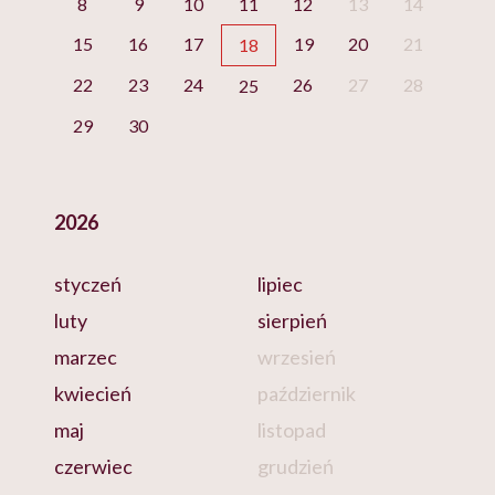
8
9
10
11
12
13
14
15
16
17
19
20
21
18
22
23
24
26
27
28
25
29
30
2026
styczeń
lipiec
luty
sierpień
marzec
wrzesień
kwiecień
październik
maj
listopad
czerwiec
grudzień