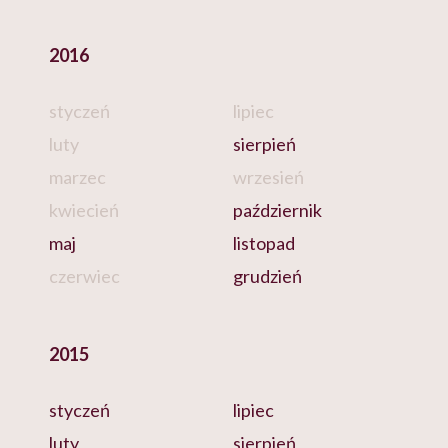
2016
styczeń
lipiec
luty
sierpień
marzec
wrzesień
kwiecień
październik
maj
listopad
czerwiec
grudzień
2015
styczeń
lipiec
luty
sierpień