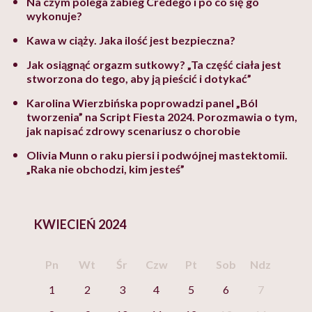
Na czym polega zabieg Credego i po co się go
wykonuje?
Kawa w ciąży. Jaka ilość jest bezpieczna?
Jak osiągnąć orgazm sutkowy? „Ta część ciała jest
stworzona do tego, aby ją pieścić i dotykać”
Karolina Wierzbińska poprowadzi panel „Ból
tworzenia” na Script Fiesta 2024. Porozmawia o tym,
jak napisać zdrowy scenariusz o chorobie
Olivia Munn o raku piersi i podwójnej mastektomii.
„Raka nie obchodzi, kim jesteś”
KWIECIEŃ 2024
Pn
Wt
Śr
Czw
Pt
Sob
Ndz
1
2
3
4
5
6
7