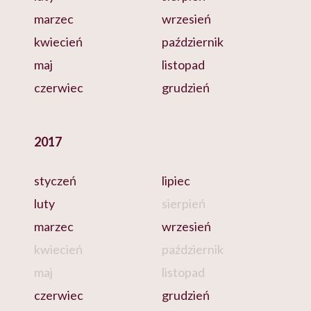
marzec
wrzesień
kwiecień
październik
maj
listopad
czerwiec
grudzień
2017
styczeń
lipiec
luty
sierpień
marzec
wrzesień
kwiecień
październik
maj
listopad
czerwiec
grudzień