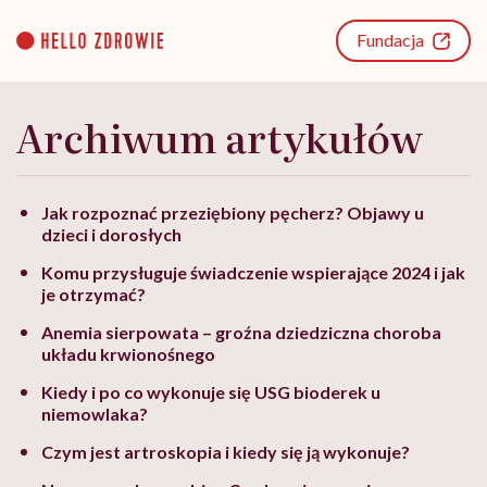
Go
to
Fundacja
content
Archiwum artykułów
Jak rozpoznać przeziębiony pęcherz? Objawy u
dzieci i dorosłych
Komu przysługuje świadczenie wspierające 2024 i jak
je otrzymać?
Anemia sierpowata – groźna dziedziczna choroba
układu krwionośnego
Kiedy i po co wykonuje się USG bioderek u
niemowlaka?
Czym jest artroskopia i kiedy się ją wykonuje?