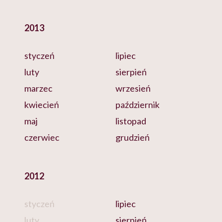
2013
styczeń
lipiec
luty
sierpień
marzec
wrzesień
kwiecień
październik
maj
listopad
czerwiec
grudzień
2012
styczeń
lipiec
luty
sierpień