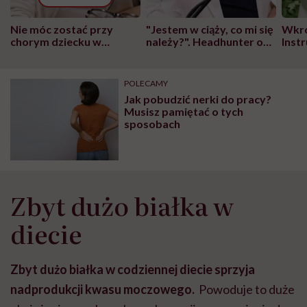
Nie móc zostać przy
"Jestem w ciąży, co mi się
Wkró
chorym dziecku w
należy?". Headhunter o
Inst
szpitalu to tortura.
zmianie pokoleniowej u
atak
"Przeszkadzać w tym
kobiet w ciąży na rynku
wars
może chyba tylko
pracy
eksp
POLECAMY
głupota i brak
Jak pobudzić nerki do pracy?
wyobraźni"
Musisz pamiętać o tych
sposobach
Zbyt dużo białka w
diecie
Zbyt dużo białka w codziennej diecie sprzyja
nadprodukcji kwasu moczowego.
Powoduje to duże