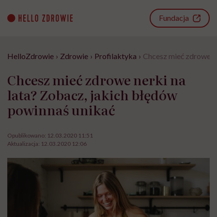
Go
to
Fundacja
content
HelloZdrowie
›
Zdrowie
›
Profilaktyka
›
Chcesz mieć zdrowe ne
Chcesz mieć zdrowe nerki na
lata? Zobacz, jakich błędów
powinnaś unikać
Opublikowano:
12.03.2020 11:51
Aktualizacja:
12.03.2020 12:06