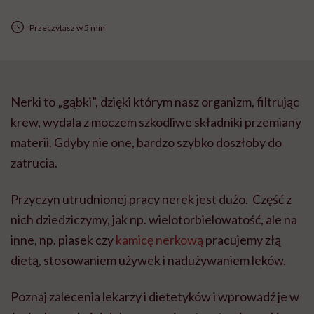
Przeczytasz w 5 min
Nerki to „gąbki”, dzięki którym nasz organizm, filtrując
krew, wydala z moczem szkodliwe składniki przemiany
materii. Gdyby nie one, bardzo szybko doszłoby do
zatrucia.
Przyczyn utrudnionej pracy nerek jest dużo. Część z
nich dziedziczymy, jak np. wielotorbielowatość, ale na
inne, np. piasek czy
kamicę nerkową
pracujemy złą
dietą, stosowaniem używek i nadużywaniem leków.
Poznaj zalecenia lekarzy i dietetyków i wprowadź je w