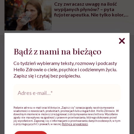
Czy zwracasz uwagę na ilość
wypijanych płynów? – pyta
fizjoterapeutka. Nie tylko kolor,
ale i ilość moczu jest ważna
Co powinno nas
Bądź z nami na bieżąco
zaniepokoić
Co tydzień wybieramy teksty, rozmowy i podcasty
Hello Zdrowie o ciele, psychice i codziennym życiu.
Zapisz się i czytaj bez pośpiechu.
Nerki na wielu etapach swojego niedomagania nie
Adres
bolą. Dlatego warto zwrócić uwagę na objawy, które
e-
powinny skłonić nas do wizyty u lekarza.
mail
*
Podanie adresu e-mail oraz kliknięcie „Zapisz się” oznacza zgodę na otrzymywanie
Zmiany w moczu
–
inna barwa
, gęstość, ilość,
wiadomości o nowościach, produktach, promocjach lub usługach dot. Hello Zdrowie. W
dowolnym momencie możesz zrezygnować z otrzymywania newslettera. Wycofanie
pojawienie się krwi, częstotliwość wydalania, ból i
zgody nie ma wpływu na zgodność z prawem przetwarzania, którego dokonano przed
jej wycofaniem. Zapoznaj się z informacjami o przetwarzaniu danych osobowych, w tym
pieczenie
o przysługujących Ci prawach, w naszej
Polityce prywatności
.