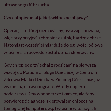
Gdy chłopiec przyjechał z rodzicami na pierwszą
wizytę do Poradni Urologii Dziecięcej w Centrum
Zdrowia Matki i Dziecka w Zielonej Górze, miał już
wykonaną ultrasonografię. Wtedy dopiero
podejrzewaliśmy wodonercze i kamicę, ale żeby
potwierdzić diagnozę, skierowałem chłopca na
tomografię komputerową. I właśnie w tomografii
czarno na białym było widać, z czym mamy do
czynienia. Z bardzo nietypową postacią kamicy, bo
złogów było kilkadziesiąt, a po operacji okazało się, że
91.
91
kamieni w nerce
brzmi… niewyobrażalnie. Co pan
pomyślał, oglądając wyniki TK po raz pierwszy?
Że ciężko zliczyć, ile tych złogów naprawdę jest. Nerka