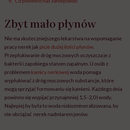
Co powinno nas zaniepokoić
Zbyt mało płynów
Nie ma skuteczniejszego lekarstwa na wspomaganie
pracy nerek jak
picie dużej ilości płynów
.
Przepłukiwanie dróg moczowych oczyszcza je z
bakterii i zapobiega stanom zapalnym. U osób z
problemem
kamicy nerkowej
woda pomaga
wypłukiwać z dróg moczowych substancje, które
mogą sprzyjać formowaniu się kamieni. Każdego dnia
powinno się wypijać przynajmniej 1,5 -2,0 l wody.
Najlepiej by była to woda niskozmineralizowana, by
nie obciążać nerek nadmiarem jonów.