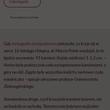
Nerka była praktycznie cała wytapetowana kamieniami, z
góry na dół. Zajęte były wszystkie kielichy nerkowe i cała
miedniczka – opisuje obrazowo profesor Uniwersytetu
Zielonogórskiego.
Standardowa droga, czyli kruszenie kamieni laserem, nie
wchodziła w rachubę. Teoretycznie jedynym wyjściem
była operacja na otwartej nerce, a po niej tydzień w
szpitalu i seria zabiegów kruszenia ultradźwiękami – może
kilka, a może kilkanaście. Trauma, ból, długa
rekonwalescencja.
Dr Polok, kierownik Klinicznego Oddziału Chirurgii i
Urologii Dziecięcej w Centrum Zdrowia Matki i Dziecka w
Zielonej Górze, miał inny pomysł. Postawił na
kombinowany zabieg, który połączył robota