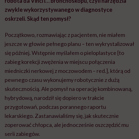
pewnego czasu wykonujemy robotycznie z dużą
skutecznością. Ale pomysł na operację kombinowaną,
hybrydową, narodził się dopiero w trakcie
przygotowań, podczas porannego raportu
lekarskiego. Zastanawialiśmy się, jak skutecznie
zoperować chłopca, ale jednocześnie oszczędzić mu
serii zabiegów.
Od dawna miałem w głowie pomysł, żeby połączyć
operację małoinwazyjną – wcześniej laparoskopową,
teraz robotyczną – z użyciem giętkiego renoskopu. To
narzędzie zwykle wprowadzamy do nerki
bezpośrednio przez cewkę moczową. Ja chciałem je
wprowadzić nietypowo, z pomocą trokara
robotycznego, by w ten sposób usunąć kamienie z
nerki.