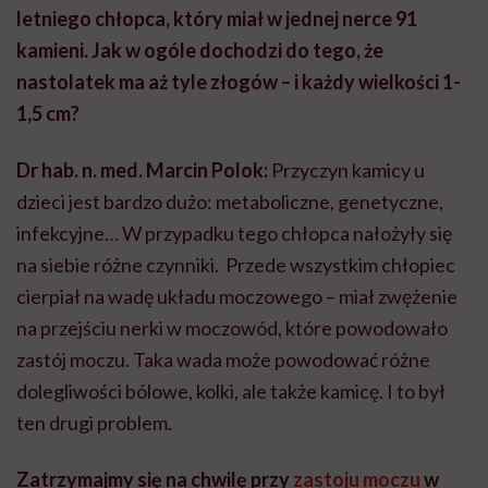
cierpiał na wadę układu moczowego – miał zwężenie
na przejściu nerki w moczowód, które powodowało
zastój moczu. Taka wada może powodować różne
dolegliwości bólowe, kolki, ale także kamicę. I to był
ten drugi problem.
Zatrzymajmy się na chwilę przy
zastoju moczu
w
nerce. Czy wodonercze, które prawdopodobnie
przyczyniło się do powstania kamieni, było
wrodzone, czy rozwinęło się z czasem?
To była wada nabyta. Chłopiec ma 16 lat, problemy
zdrowotne pokazałyby się więc wcześniej. Ale samo
wodonercze jest skutkiem tzw. zwężenia
podmiedniczkowego moczowodu.