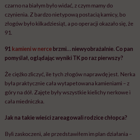
była praktycznie cała wytapetowana kamieniami – z
góry na dół. Zajęte były wszystkie kielichy nerkowe i
cała miedniczka.
Jak na takie wieści zareagowali rodzice chłopca?
Byli zaskoczeni, ale przedstawiłem im plan działania –
operację małoinwazyjną. W klinice staramy się w miarę
możliwości stosować techniki małoinwazyjne, żeby
oszczędzić pacjentowi cierpienia związanego z dużymi
cięciami i skrócić rekonwalescencję.
Zaproponowałem więc operację na robocie da Vinci.
POLECAMY
Prof. Dawid Larysz: „Niestety
nadal zdarza się, że trafia do nas
9-, 10- czy 11-letnie dziecko,