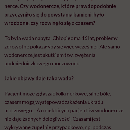
Jakie objawy daje taka wada?
Pacjent może zgłaszać kolki nerkowe, silne bóle,
czasem mogą występować zakażenia układu
moczowego… A u niektórych pacjentów wodonercze
nie daje żadnych dolegliwości. Czasami jest
wykrywane zupełnie przypadkowo, np. podczas
ultrasonografii brzucha.
Czy chłopiec miał jakieś widoczne objawy?
Operacja, o której rozmawiamy, była zaplanowana,
więc przy przyjęciu chłopiec czuł się bardzo dobrze.
Natomiast wcześniej miał duże dolegliwości bólowe i
właśnie z ich powodu został do nas skierowany.