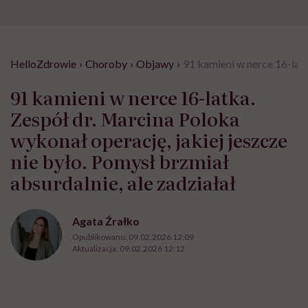
HelloZdrowie
›
Choroby
›
Objawy
›
91 kamieni w nerce 16-latk
91 kamieni w nerce 16-latka.
Zespół dr. Marcina Poloka
wykonał operację, jakiej jeszcze
nie było. Pomysł brzmiał
absurdalnie, ale zadziałał
Agata Źrałko
Opublikowano:
09.02.2026 12:09
Aktualizacja:
09.02.2026 12:12