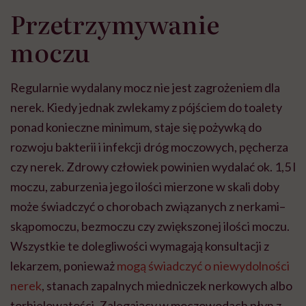
Przetrzymywanie
moczu
Regularnie wydalany mocz nie jest zagrożeniem dla
nerek. Kiedy jednak zwlekamy z pójściem do toalety
ponad konieczne minimum, staje się pożywką do
rozwoju bakterii i infekcji dróg moczowych, pęcherza
czy nerek. Zdrowy człowiek powinien wydalać ok. 1,5 l
moczu, zaburzenia jego ilości mierzone w skali doby
może świadczyć o chorobach związanych z nerkami–
skąpomoczu, bezmoczu czy zwiększonej ilości moczu.
Wszystkie te dolegliwości wymagają konsultacji z
lekarzem, ponieważ
mogą świadczyć o niewydolności
nerek
, stanach zapalnych miedniczek nerkowych albo
torbielowatości. Zalegający w moczowodach płyn z