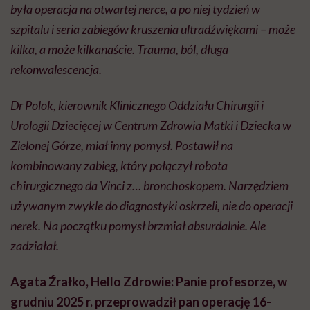
chirurgicznego da Vinci z… bronchoskopem. Narzędziem
używanym zwykle do diagnostyki oskrzeli, nie do operacji
nerek. Na początku pomysł brzmiał absurdalnie. Ale
zadziałał.
Agata Źrałko, Hello Zdrowie: Panie profesorze, w
grudniu 2025 r. przeprowadził pan operację 16-
letniego chłopca, który miał w jednej nerce 91
kamieni. Jak w ogóle dochodzi do tego, że
nastolatek ma aż tyle złogów – i każdy wielkości 1-
1,5 cm?
Dr hab. n. med. Marcin Polok:
Przyczyn kamicy u
dzieci jest bardzo dużo: metaboliczne, genetyczne,
infekcyjne… W przypadku tego chłopca nałożyły się
na siebie różne czynniki. Przede wszystkim chłopiec