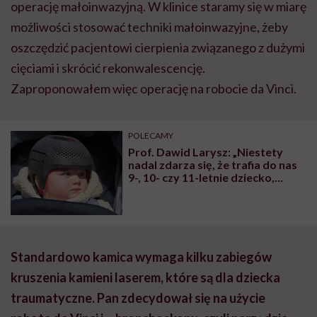
które ma na przykład dwa lata
odroczenia szkolnego, a dopiero
teraz ktoś zwrócił uwagę na
nieprawidłowy kształt jego
głowy”
Standardowo kamica wymaga kilku zabiegów
kruszenia kamieni laserem, które są dla dziecka
traumatyczne. Pan zdecydował się na użycie
robota da Vinci i… bronchoskopu, czyli narzędzia
zwykle wykorzystywanego w diagnostyce
oskrzeli. Skąd ten pomysł?
Początkowo, rozmawiając z pacjentem, nie miałem
jeszcze w głowie pełnego planu – ten wykrystalizował
się później. Wstępnie myślałem o pieloplastyce [to
zabieg korekcji zwężenia w miejscu połączenia
miedniczki nerkowej z moczowodem – red.], którą od