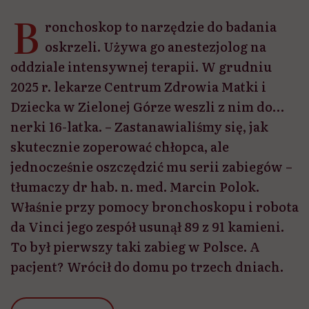
tłumaczy dr hab. n. med. Marcin Polok.
Właśnie przy pomocy bronchoskopu i robota
da Vinci jego zespół usunął 89 z 91 kamieni.
To był pierwszy taki zabieg w Polsce. A
pacjent? Wrócił do domu po trzech dniach.
Udostępnij
Przeczytasz w 13 min
Gdy
tomografia komputerowa
pokazała, co kryje się w
nerce 16-letniego chłopca, dr Marcin Polok wiedział, że to
będzie wyzwanie. 91 kamieni. Każdy wielkości 1-1,5 cm. –