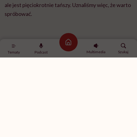
Strona główna
Multimedia
Szukaj
Tematy
Podcast
Lekarzom udało się usunąć 89 z 91 kamieni z nerki 16-latka. Pozostałe 2
planują usunąć niebawem / fot. archiwum prywatne
I jak to zadziałało w praktyce?
Wykorzystaliśmy – można powiedzieć kolokwialnie –
umiejętności naszego anestezjologa, doktora Pawła
Mateckiego, który wykonuje bronchoskopie w