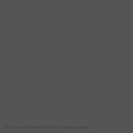
Dr hab. n. med. Marcin Polok / fot. archiwum prywatne
B
ronchoskop to narzędzie do badania
oskrzeli. Używa go anestezjolog na
oddziale intensywnej terapii. W grudniu
2025 r. lekarze Centrum Zdrowia Matki i
Dziecka w Zielonej Górze weszli z nim do…
nerki 16-latka. – Zastanawialiśmy się, jak
skutecznie zoperować chłopca, ale
jednocześnie oszczędzić mu serii zabiegów –