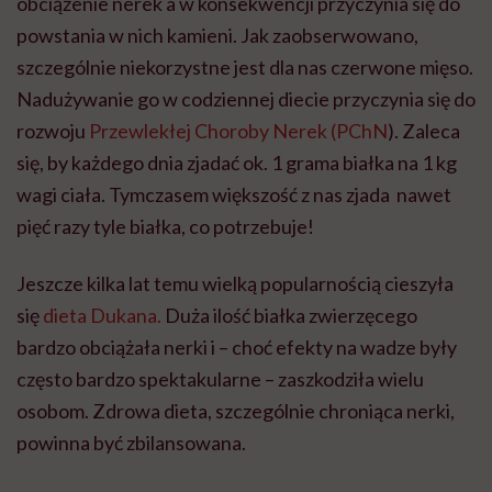
obciążenie nerek a w konsekwencji przyczynia się do
powstania w nich kamieni. Jak zaobserwowano,
szczególnie niekorzystne jest dla nas czerwone mięso.
Nadużywanie go w codziennej diecie przyczynia się do
rozwoju
Przewlekłej Choroby Nerek (PChN
). Zaleca
się, by każdego dnia zjadać ok. 1 grama białka na 1 kg
wagi ciała. Tymczasem większość z nas zjada nawet
pięć razy tyle białka, co potrzebuje!
Jeszcze kilka lat temu wielką popularnością cieszyła
się
dieta Dukana.
Duża ilość białka zwierzęcego
bardzo obciążała nerki i – choć efekty na wadze były
często bardzo spektakularne – zaszkodziła wielu
osobom. Zdrowa dieta, szczególnie chroniąca nerki,
powinna być zbilansowana.