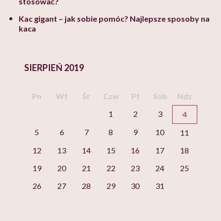
stosować?
Kac gigant – jak sobie pomóc? Najlepsze sposoby na
kaca
SIERPIEŃ 2019
Pn
Wt
Śr
Czw
Pt
Sob
Ndz
1
2
3
4
5
6
7
8
9
10
11
12
13
14
15
16
17
18
19
20
21
22
23
24
25
26
27
28
29
30
31