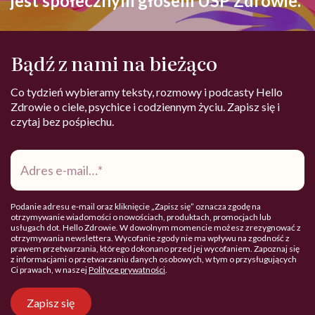
jest społecznym głosem USP Zdrowie.
Bądź z nami na bieżąco
Co tydzień wybieramy teksty, rozmowy i podcasty Hello
Zdrowie o ciele, psychice i codziennym życiu. Zapisz się i
czytaj bez pośpiechu.
Adres
e-
mail
*
Podanie adresu e-mail oraz kliknięcie „Zapisz się” oznacza zgodę na
otrzymywanie wiadomości o nowościach, produktach, promocjach lub
usługach dot. Hello Zdrowie. W dowolnym momencie możesz zrezygnować z
otrzymywania newslettera. Wycofanie zgody nie ma wpływu na zgodność z
prawem przetwarzania, którego dokonano przed jej wycofaniem. Zapoznaj się
z informacjami o przetwarzaniu danych osobowych, w tym o przysługujących
Ci prawach, w naszej
Polityce prywatności
.
Zapisz się