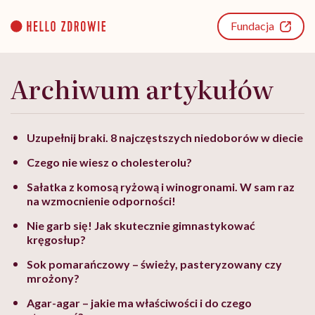
Go
to
Fundacja
content
Archiwum artykułów
Uzupełnij braki. 8 najczęstszych niedoborów w diecie
Czego nie wiesz o cholesterolu?
Sałatka z komosą ryżową i winogronami. W sam raz
na wzmocnienie odporności!
Nie garb się! Jak skutecznie gimnastykować
kręgosłup?
Sok pomarańczowy – świeży, pasteryzowany czy
mrożony?
Agar-agar – jakie ma właściwości i do czego