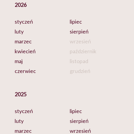
2026
styczeń
lipiec
luty
sierpień
marzec
wrzesień
kwiecień
październik
maj
listopad
czerwiec
grudzień
2025
styczeń
lipiec
luty
sierpień
marzec
wrzesień