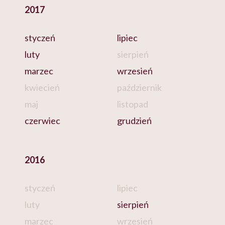
2017
styczeń
lipiec
luty
sierpień
marzec
wrzesień
kwiecień
październik
maj
listopad
czerwiec
grudzień
2016
styczeń
lipiec
luty
sierpień
marzec
wrzesień