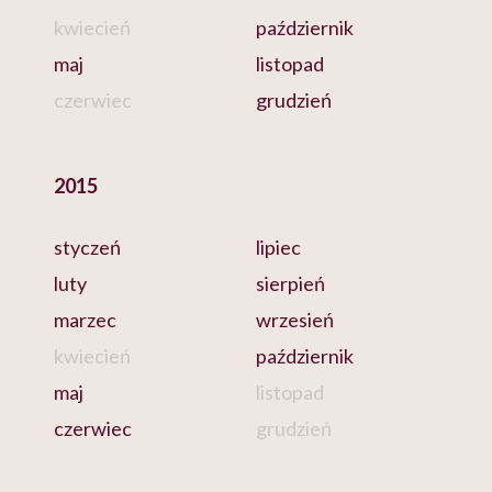
kwiecień
październik
maj
listopad
czerwiec
grudzień
2015
styczeń
lipiec
luty
sierpień
marzec
wrzesień
kwiecień
październik
maj
listopad
czerwiec
grudzień