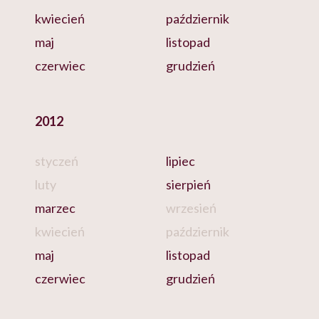
kwiecień
październik
maj
listopad
czerwiec
grudzień
2012
styczeń
lipiec
luty
sierpień
marzec
wrzesień
kwiecień
październik
maj
listopad
czerwiec
grudzień