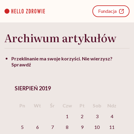
Go
to
Fundacja
content
Archiwum artykułów
Przeklinanie ma swoje korzyści. Nie wierzysz?
Sprawdź
SIERPIEŃ 2019
Pn
Wt
Śr
Czw
Pt
Sob
Ndz
1
2
3
4
5
6
7
8
9
10
11