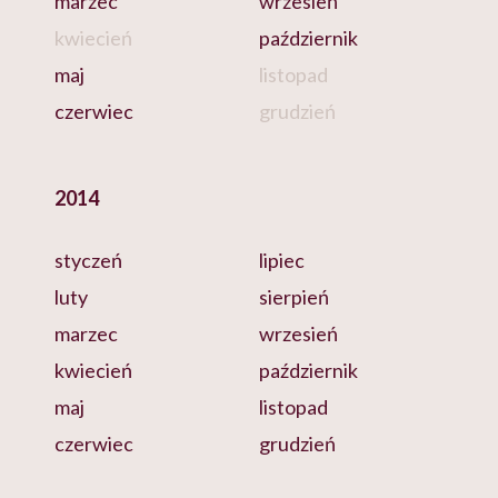
marzec
wrzesień
kwiecień
październik
maj
listopad
czerwiec
grudzień
2014
styczeń
lipiec
luty
sierpień
marzec
wrzesień
kwiecień
październik
maj
listopad
czerwiec
grudzień