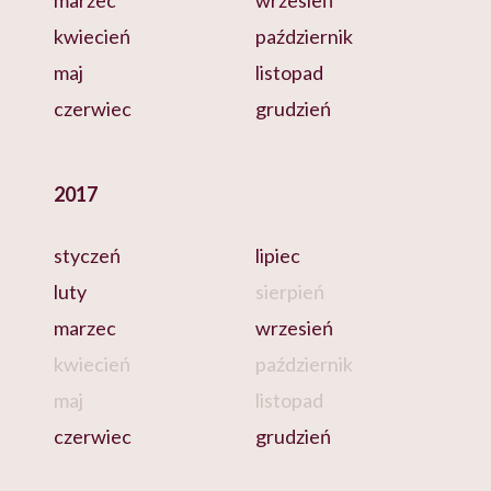
marzec
wrzesień
kwiecień
październik
maj
listopad
czerwiec
grudzień
2017
styczeń
lipiec
luty
sierpień
marzec
wrzesień
kwiecień
październik
maj
listopad
czerwiec
grudzień