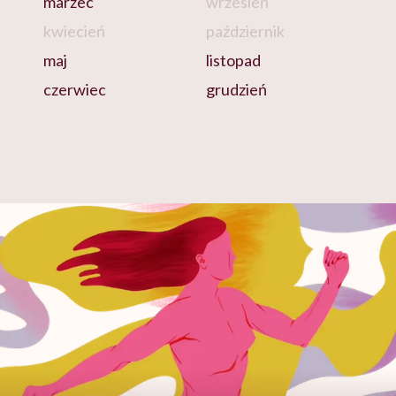
marzec
wrzesień
kwiecień
październik
maj
listopad
czerwiec
grudzień