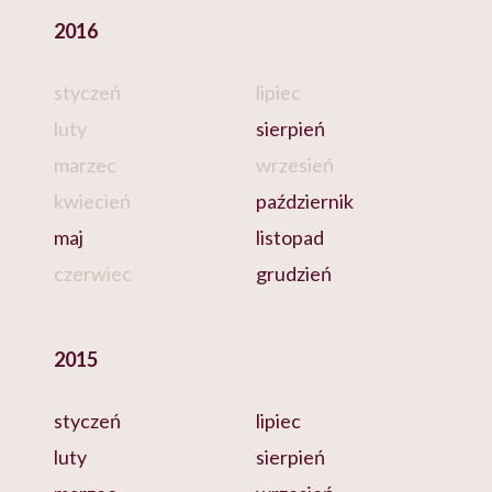
2016
styczeń
lipiec
luty
sierpień
marzec
wrzesień
kwiecień
październik
maj
listopad
czerwiec
grudzień
2015
styczeń
lipiec
luty
sierpień