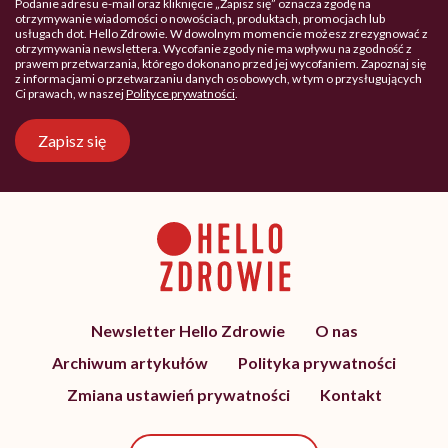
Podanie adresu e-mail oraz kliknięcie „Zapisz się” oznacza zgodę na
otrzymywanie wiadomości o nowościach, produktach, promocjach lub
usługach dot. Hello Zdrowie. W dowolnym momencie możesz zrezygnować z
otrzymywania newslettera. Wycofanie zgody nie ma wpływu na zgodność z
prawem przetwarzania, którego dokonano przed jej wycofaniem. Zapoznaj się
z informacjami o przetwarzaniu danych osobowych, w tym o przysługujących
Ci prawach, w naszej
Polityce prywatności
.
Zapisz się
Newsletter Hello Zdrowie
O nas
Archiwum artykułów
Polityka prywatności
Zmiana ustawień prywatności
Kontakt