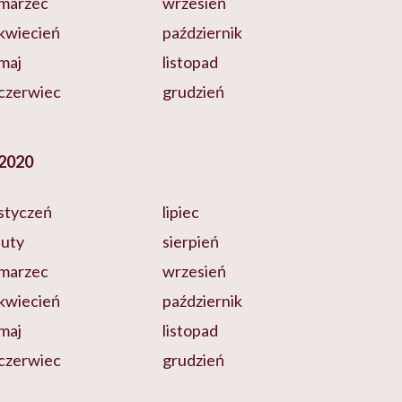
marzec
wrzesień
kwiecień
październik
maj
listopad
czerwiec
grudzień
2020
styczeń
lipiec
luty
sierpień
marzec
wrzesień
kwiecień
październik
maj
listopad
czerwiec
grudzień