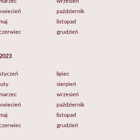
marzec
wrzesień
kwiecień
październik
maj
listopad
czerwiec
grudzień
2023
styczeń
lipiec
luty
sierpień
marzec
wrzesień
kwiecień
październik
maj
listopad
czerwiec
grudzień