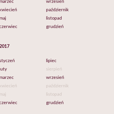
marzec
wrzesień
kwiecień
październik
maj
listopad
czerwiec
grudzień
2017
styczeń
lipiec
luty
sierpień
marzec
wrzesień
kwiecień
październik
maj
listopad
czerwiec
grudzień