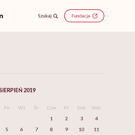
Szukaj
Fundacja
SIERPIEŃ 2019
Pn
Wt
Śr
Czw
Pt
Sob
Ndz
1
2
3
4
5
6
7
8
9
10
11