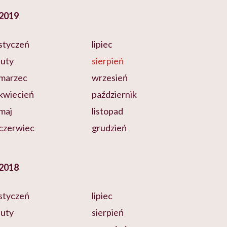
2019
styczeń
lipiec
luty
sierpień
marzec
wrzesień
kwiecień
październik
maj
listopad
czerwiec
grudzień
2018
styczeń
lipiec
luty
sierpień