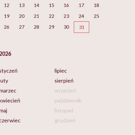
12
13
14
15
16
17
18
19
20
21
22
23
24
25
26
27
28
29
30
31
2026
styczeń
lipiec
luty
sierpień
marzec
wrzesień
kwiecień
październik
maj
listopad
czerwiec
grudzień