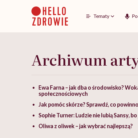
Go
to
content
Tematy
Po
Archiwum art
Ewa Farna – jak dba o środowisko? Woka
społecznościowych
Jak pomóc skórze? Sprawdź, co powinno s
Sophie Turner: Ludzie nie lubią Sansy, bo 
Oliwa z oliwek – jak wybrać najlepszą?