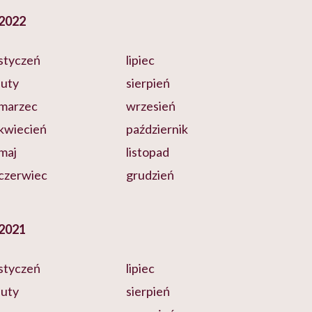
2022
styczeń
lipiec
luty
sierpień
marzec
wrzesień
kwiecień
październik
maj
listopad
czerwiec
grudzień
2021
styczeń
lipiec
luty
sierpień