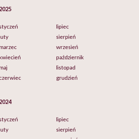
2025
styczeń
lipiec
luty
sierpień
marzec
wrzesień
kwiecień
październik
maj
listopad
czerwiec
grudzień
2024
styczeń
lipiec
luty
sierpień