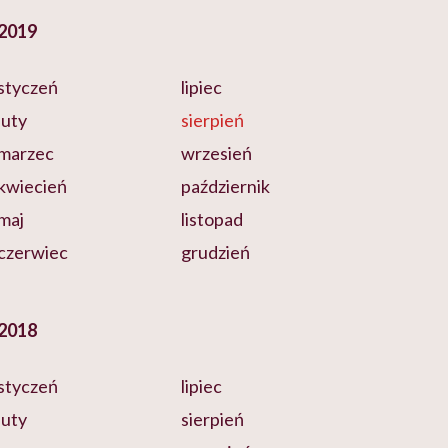
2019
styczeń
lipiec
luty
sierpień
marzec
wrzesień
kwiecień
październik
maj
listopad
czerwiec
grudzień
2018
styczeń
lipiec
luty
sierpień