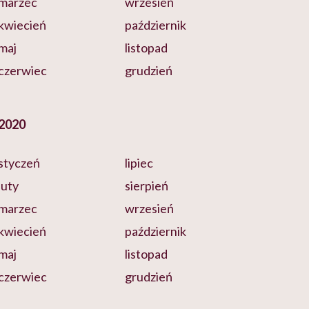
marzec
wrzesień
kwiecień
październik
maj
listopad
czerwiec
grudzień
2020
styczeń
lipiec
luty
sierpień
marzec
wrzesień
kwiecień
październik
maj
listopad
czerwiec
grudzień