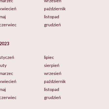
marzec
wrzesień
kwiecień
październik
maj
listopad
czerwiec
grudzień
2023
styczeń
lipiec
luty
sierpień
marzec
wrzesień
kwiecień
październik
maj
listopad
czerwiec
grudzień