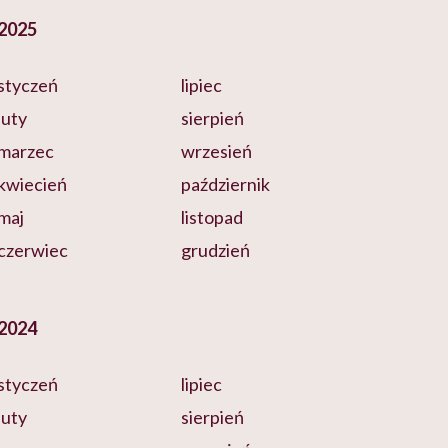
2025
styczeń
lipiec
luty
sierpień
marzec
wrzesień
kwiecień
październik
maj
listopad
czerwiec
grudzień
2024
styczeń
lipiec
luty
sierpień