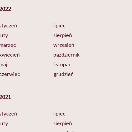
2022
styczeń
lipiec
luty
sierpień
marzec
wrzesień
kwiecień
październik
maj
listopad
czerwiec
grudzień
2021
styczeń
lipiec
luty
sierpień