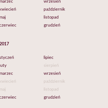
marzec
wrzesień
kwiecień
październik
maj
listopad
czerwiec
grudzień
2017
styczeń
lipiec
luty
sierpień
marzec
wrzesień
kwiecień
październik
maj
listopad
czerwiec
grudzień