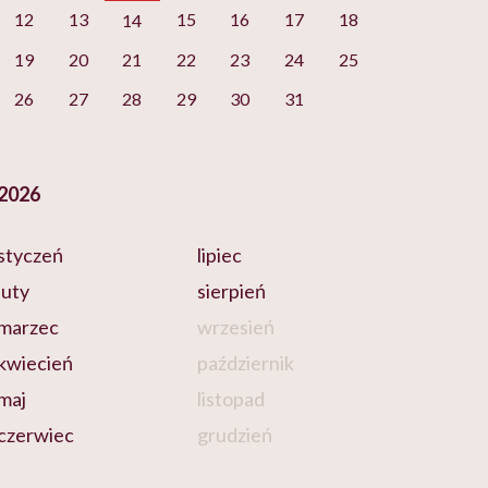
12
13
15
16
17
18
14
19
20
21
22
23
24
25
26
27
28
29
30
31
2026
styczeń
lipiec
luty
sierpień
marzec
wrzesień
kwiecień
październik
maj
listopad
czerwiec
grudzień