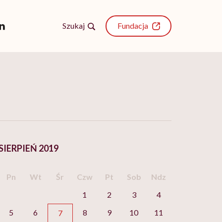
Szukaj
Fundacja
SIERPIEŃ 2019
Pn
Wt
Śr
Czw
Pt
Sob
Ndz
1
2
3
4
5
6
8
9
10
11
7