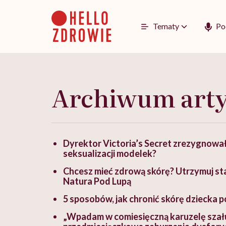
Go
to
content
Tematy
Po
Archiwum art
Dyrektor Victoria’s Secret zrezygnował
seksualizacji modelek?
Chcesz mieć zdrową skórę? Utrzymuj sta
Natura Pod Lupą
5 sposobów, jak chronić skórę dziecka 
„Wpadam w comiesięczną karuzelę szału.