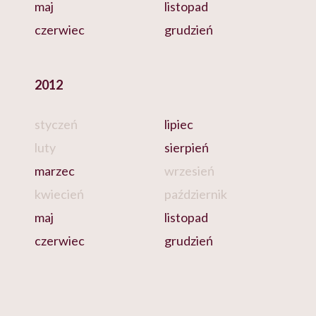
maj
listopad
czerwiec
grudzień
2012
styczeń
lipiec
luty
sierpień
marzec
wrzesień
kwiecień
październik
maj
listopad
czerwiec
grudzień