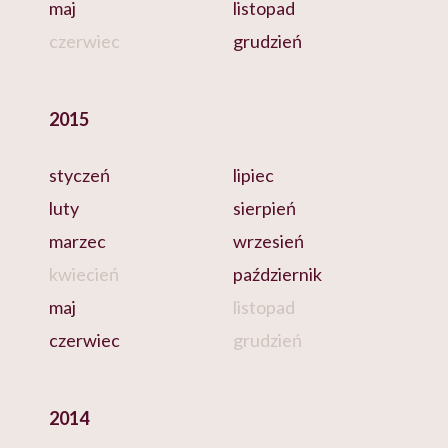
maj
listopad
czerwiec
grudzień
2015
styczeń
lipiec
luty
sierpień
marzec
wrzesień
kwiecień
październik
maj
listopad
czerwiec
grudzień
2014