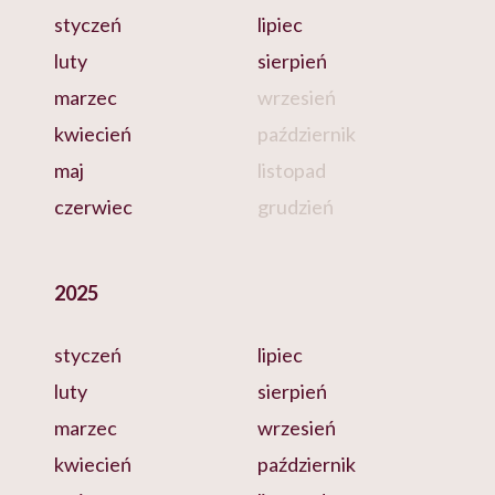
styczeń
lipiec
luty
sierpień
marzec
wrzesień
kwiecień
październik
maj
listopad
czerwiec
grudzień
2025
styczeń
lipiec
luty
sierpień
marzec
wrzesień
kwiecień
październik