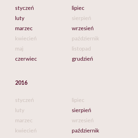
styczeń
lipiec
luty
sierpień
marzec
wrzesień
kwiecień
październik
maj
listopad
czerwiec
grudzień
2016
styczeń
lipiec
luty
sierpień
marzec
wrzesień
kwiecień
październik