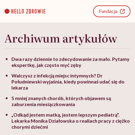
Go
to
Fundacja
content
Archiwum artykułów
Dwa razy dziennie to zdecydowanie za mało. Pytamy
ekspertkę, jak często myć zęby
Walczysz z infekcją miejsc intymnych? Dr
Południewski wyjaśnia, kiedy powinnaś udać się do
lekarza
5 mniej znanych chorób, których objawem są
zaburzenia miesiączkowania
„Odkąd jestem matką, jestem lepszym pediatrą”.
Lekarka Monika Działowska o realiach pracy z ciężko
chorymi dziećmi