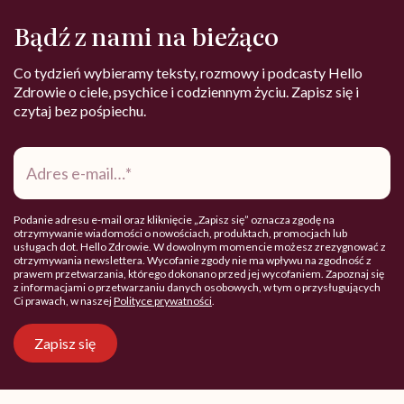
Bądź z nami na bieżąco
Co tydzień wybieramy teksty, rozmowy i podcasty Hello
Zdrowie o ciele, psychice i codziennym życiu. Zapisz się i
czytaj bez pośpiechu.
Adres
e-
mail
*
Podanie adresu e-mail oraz kliknięcie „Zapisz się” oznacza zgodę na
otrzymywanie wiadomości o nowościach, produktach, promocjach lub
usługach dot. Hello Zdrowie. W dowolnym momencie możesz zrezygnować z
otrzymywania newslettera. Wycofanie zgody nie ma wpływu na zgodność z
prawem przetwarzania, którego dokonano przed jej wycofaniem. Zapoznaj się
z informacjami o przetwarzaniu danych osobowych, w tym o przysługujących
Ci prawach, w naszej
Polityce prywatności
.
Zapisz się