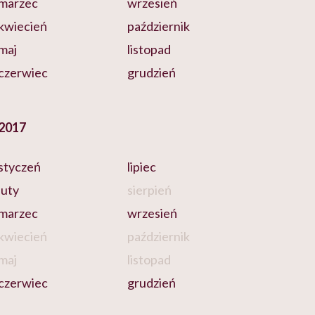
marzec
wrzesień
kwiecień
październik
maj
listopad
czerwiec
grudzień
2017
styczeń
lipiec
luty
sierpień
marzec
wrzesień
kwiecień
październik
maj
listopad
czerwiec
grudzień