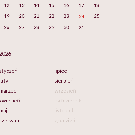
12
13
14
15
16
17
18
19
20
21
22
23
25
24
26
27
28
29
30
31
2026
styczeń
lipiec
luty
sierpień
marzec
wrzesień
kwiecień
październik
maj
listopad
czerwiec
grudzień