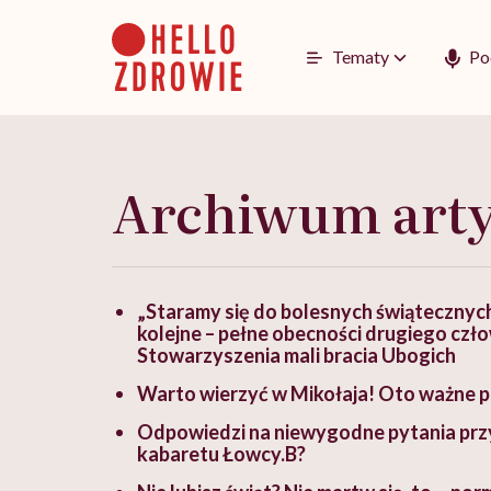
Go
to
content
Tematy
Po
Archiwum art
„Staramy się do bolesnych świątecznyc
kolejne – pełne obecności drugiego czł
Stowarzyszenia mali bracia Ubogich
Warto wierzyć w Mikołaja! Oto ważne
Odpowiedzi na niewygodne pytania przy
kabaretu Łowcy.B?