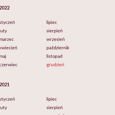
2022
styczeń
lipiec
luty
sierpień
marzec
wrzesień
kwiecień
październik
maj
listopad
czerwiec
grudzień
2021
styczeń
lipiec
luty
sierpień