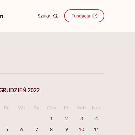
Szukaj
Fundacja
GRUDZIEŃ 2022
Pn
Wt
Śr
Czw
Pt
Sob
Ndz
1
2
3
4
5
6
7
8
9
10
11