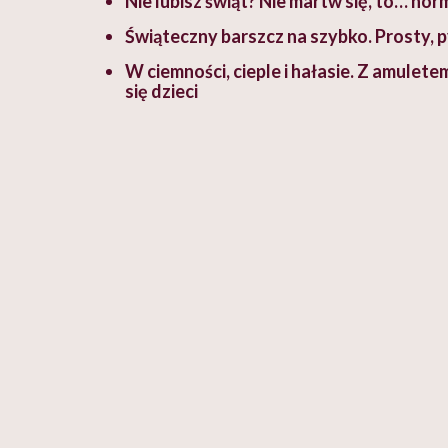
Nie lubisz świąt? Nie martw się, to… no
Świąteczny barszcz na szybko. Prosty, 
W ciemności, cieple i hałasie. Z amulete
się dzieci