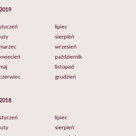
2019
styczeń
lipiec
luty
sierpień
marzec
wrzesień
kwiecień
październik
maj
listopad
czerwiec
grudzień
2018
styczeń
lipiec
luty
sierpień