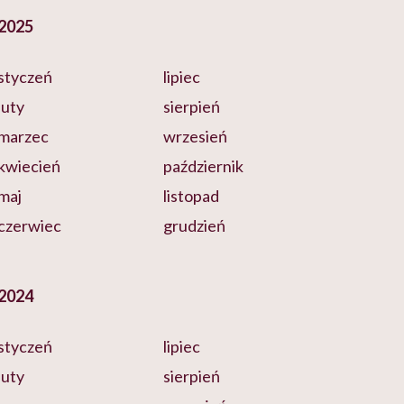
2025
styczeń
lipiec
luty
sierpień
marzec
wrzesień
kwiecień
październik
maj
listopad
czerwiec
grudzień
2024
styczeń
lipiec
luty
sierpień