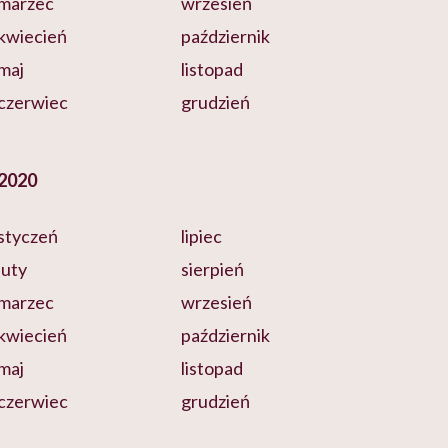
marzec
wrzesień
kwiecień
październik
maj
listopad
czerwiec
grudzień
2020
styczeń
lipiec
luty
sierpień
marzec
wrzesień
kwiecień
październik
maj
listopad
czerwiec
grudzień