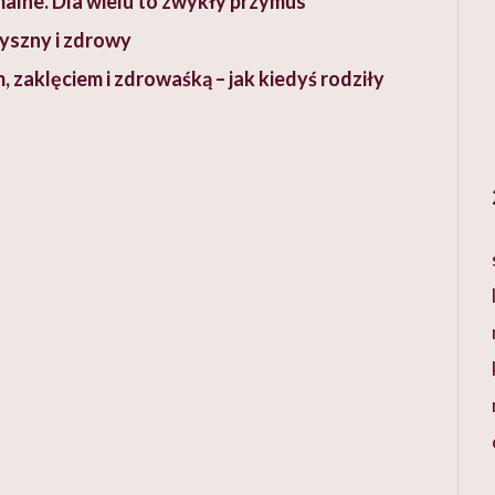
rmalne. Dla wielu to zwykły przymus
pyszny i zdrowy
m, zaklęciem i zdrowaśką – jak kiedyś rodziły