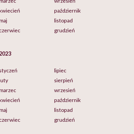
marzec
wrzesień
kwiecień
październik
maj
listopad
czerwiec
grudzień
2023
styczeń
lipiec
luty
sierpień
marzec
wrzesień
kwiecień
październik
maj
listopad
czerwiec
grudzień