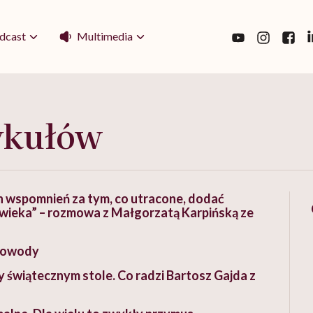
Multimedia
dcast
ykułów
h wspomnień za tym, co utracone, dodać
owieka” – rozmowa z Małgorzatą Karpińską ze
 powody
 świątecznym stole. Co radzi Bartosz Gajda z