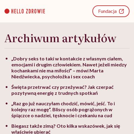
Go
to
Fundacja
content
Archiwum artykułów
„Dobry seks to taki w kontakcie z własnym ciałem,
emocjami i drugim człowiekiem. Nawet jeżeli miedzy
kochankami nie ma miłości” – mówi Marta
Niedźwiecka, psycholożka i sex coach
Święta przetrwać czy przeżywać? Jak czerpać
pozytywną energię z trudnych spotkań
„Raz go już nauczyłam chodzić, mówić, jeść. To i
kolejny raz mogę”. Bliscy osób pogrążonych w
śpiączce o nadziei, tęsknocie i czekaniu na cud
Biegasz także zimą? Oto kilka wskazówek, jak się
właściwie ubierać