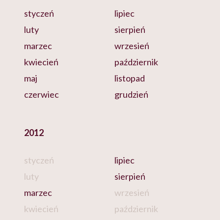
styczeń
lipiec
luty
sierpień
marzec
wrzesień
kwiecień
październik
maj
listopad
czerwiec
grudzień
2012
styczeń
lipiec
luty
sierpień
marzec
wrzesień
kwiecień
październik