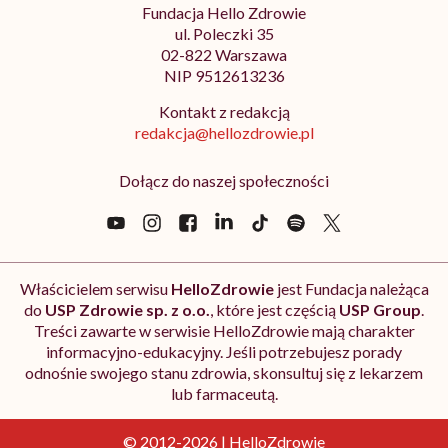
Fundacja Hello Zdrowie
ul. Poleczki 35
02-822 Warszawa
NIP 9512613236
Kontakt z redakcją
redakcja@hellozdrowie.pl
Dołącz do naszej społeczności
Właścicielem serwisu
HelloZdrowie
jest Fundacja należąca
do
USP Zdrowie sp. z o.o.
, które jest częścią
USP Group
.
Treści zawarte w serwisie HelloZdrowie mają charakter
informacyjno-edukacyjny. Jeśli potrzebujesz porady
odnośnie swojego stanu zdrowia, skonsultuj się z lekarzem
lub farmaceutą.
© 2012-2026 | HelloZdrowie