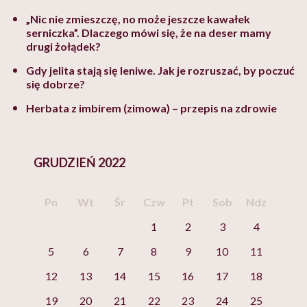
„Nic nie zmieszczę, no może jeszcze kawałek
serniczka”. Dlaczego mówi się, że na deser mamy
drugi żołądek?
Gdy jelita stają się leniwe. Jak je rozruszać, by poczuć
się dobrze?
Herbata z imbirem (zimowa) – przepis na zdrowie
GRUDZIEŃ 2022
Pn
Wt
Śr
Czw
Pt
Sob
Ndz
1
2
3
4
5
6
7
8
9
10
11
12
13
14
15
16
17
18
19
20
21
22
23
24
25