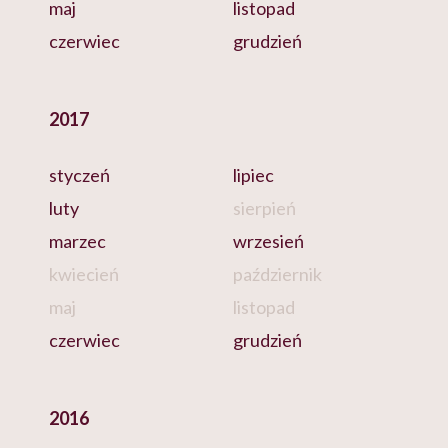
maj
listopad
czerwiec
grudzień
2017
styczeń
lipiec
luty
sierpień
marzec
wrzesień
kwiecień
październik
maj
listopad
czerwiec
grudzień
2016