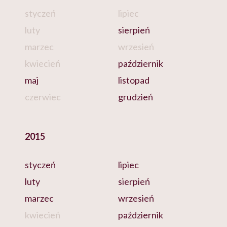
styczeń
lipiec
luty
sierpień
marzec
wrzesień
kwiecień
październik
maj
listopad
czerwiec
grudzień
2015
styczeń
lipiec
luty
sierpień
marzec
wrzesień
kwiecień
październik