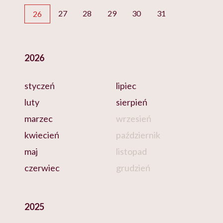
27
28
29
30
31
26
2026
styczeń
lipiec
luty
sierpień
marzec
wrzesień
kwiecień
październik
maj
listopad
czerwiec
grudzień
2025