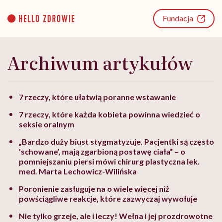
Go
to
Fundacja
content
Archiwum artykułów
7 rzeczy, które ułatwią poranne wstawanie
7 rzeczy, które każda kobieta powinna wiedzieć o
seksie oralnym
„Bardzo duży biust stygmatyzuje. Pacjentki są często
'schowane’, mają zgarbioną postawę ciała” – o
pomniejszaniu piersi mówi chirurg plastyczna lek.
med. Marta Lechowicz-Wilińska
Poronienie zasługuje na o wiele więcej niż
powściągliwe reakcje, które zazwyczaj wywołuje
Nie tylko grzeje, ale i leczy! Wełna i jej prozdrowotne