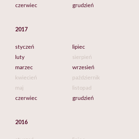
czerwiec
grudzień
2017
styczeń
lipiec
luty
sierpień
marzec
wrzesień
kwiecień
październik
maj
listopad
czerwiec
grudzień
2016