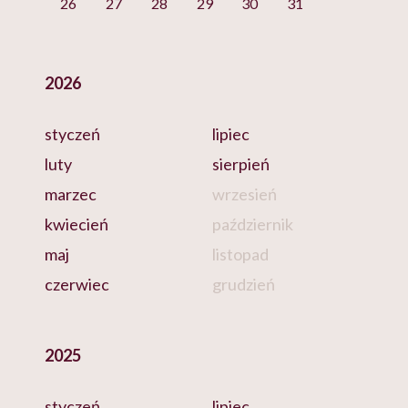
26
27
28
29
30
31
2026
styczeń
lipiec
luty
sierpień
marzec
wrzesień
kwiecień
październik
maj
listopad
czerwiec
grudzień
2025
styczeń
lipiec