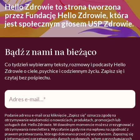
Hello Zdrowie to strona tworzona
przez Fundację Hello Zdrowie, która
jest społecznym głosem USP Zdrowie.
Bądź z nami na bieżąco
Co tydzień wybieramy teksty, rozmowy i podcasty Hello
Zdrowie o ciele, psychice i codziennym życiu. Zapisz się i
czytaj bez pośpiechu.
Adres
e-
mail
*
Podanie adresu e-mail oraz kliknięcie „Zapisz się” oznacza zgodę na
otrzymywanie wiadomości o nowościach, produktach, promocjach lub
usługach dot. Hello Zdrowie. W dowolnym momencie możesz zrezygnować z
otrzymywania newslettera. Wycofanie zgody nie ma wpływu na zgodność z
prawem przetwarzania, którego dokonano przed jej wycofaniem. Zapoznaj się
z informacjami o przetwarzaniu danych osobowych, w tym o przysługujących