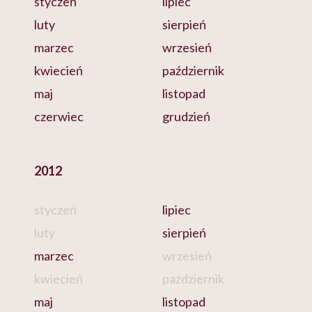
styczeń
lipiec
luty
sierpień
marzec
wrzesień
kwiecień
październik
maj
listopad
czerwiec
grudzień
2012
styczeń
lipiec
luty
sierpień
marzec
wrzesień
kwiecień
październik
maj
listopad