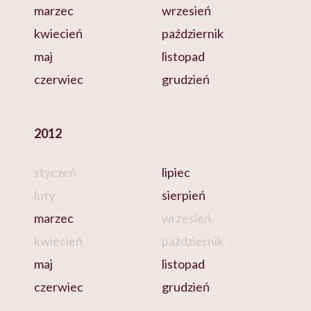
marzec
wrzesień
kwiecień
październik
maj
listopad
czerwiec
grudzień
2012
styczeń
lipiec
luty
sierpień
marzec
wrzesień
kwiecień
październik
maj
listopad
czerwiec
grudzień