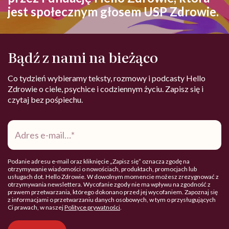
jest społecznym głosem USP Zdrowie.
Bądź z nami na bieżąco
Co tydzień wybieramy teksty, rozmowy i podcasty Hello
Zdrowie o ciele, psychice i codziennym życiu. Zapisz się i
czytaj bez pośpiechu.
Adres
e-
mail
*
Podanie adresu e-mail oraz kliknięcie „Zapisz się” oznacza zgodę na
otrzymywanie wiadomości o nowościach, produktach, promocjach lub
usługach dot. Hello Zdrowie. W dowolnym momencie możesz zrezygnować z
otrzymywania newslettera. Wycofanie zgody nie ma wpływu na zgodność z
prawem przetwarzania, którego dokonano przed jej wycofaniem. Zapoznaj się
z informacjami o przetwarzaniu danych osobowych, w tym o przysługujących
Ci prawach, w naszej
Polityce prywatności
.