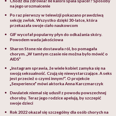
Chodź dla zdrowia! Ile kalorii spala spacer? Sposoby
na jego urozmaicenie
Po raz pierwszy w telewizji pokazano prawdziwą
sekcję zwłok. Wszystko dzięki 30-latce, która
przekazała swoje ciało naukowcom
GIF wycofał popularny płyn do odkażania skóry.
Powodem wada jakościowa
Sharon Stone nie dostawała ról, bo pomagała
chorym. „W tamtym czasie nie można było mówić o
AIDS”
„Instagram sprawia, że wiele kobiet zamyka się na
swoją seksualność. Czują się niewystarczające. A seks
jest przecież o czymś innym!”. O projekcie
„Sexperience” mówi aktorka Anna Karczmarczyk
Dwulatek niemal się udusił z powodu powszechnej
choroby. Teraz jego rodzice apelują, by szczepić
swoje dzieci
Rok 2022 okazał się szczególny dla osób chorych na