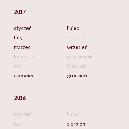
2017
styczeń
lipiec
luty
sierpień
marzec
wrzesień
kwiecień
październik
maj
listopad
czerwiec
grudzień
2016
styczeń
lipiec
luty
sierpień