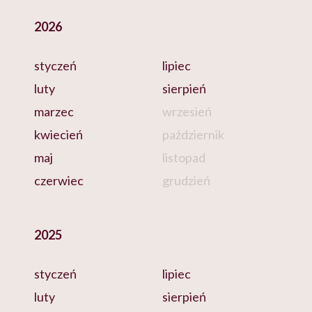
2026
styczeń
lipiec
luty
sierpień
marzec
wrzesień
kwiecień
październik
maj
listopad
czerwiec
grudzień
2025
styczeń
lipiec
luty
sierpień