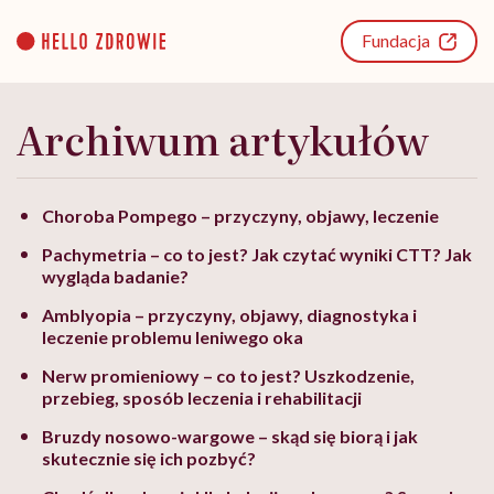
Go
to
Fundacja
content
Archiwum artykułów
Choroba Pompego – przyczyny, objawy, leczenie
Pachymetria – co to jest? Jak czytać wyniki CTT? Jak
wygląda badanie?
Amblyopia – przyczyny, objawy, diagnostyka i
leczenie problemu leniwego oka
Nerw promieniowy – co to jest? Uszkodzenie,
przebieg, sposób leczenia i rehabilitacji
Bruzdy nosowo-wargowe – skąd się biorą i jak
skutecznie się ich pozbyć?