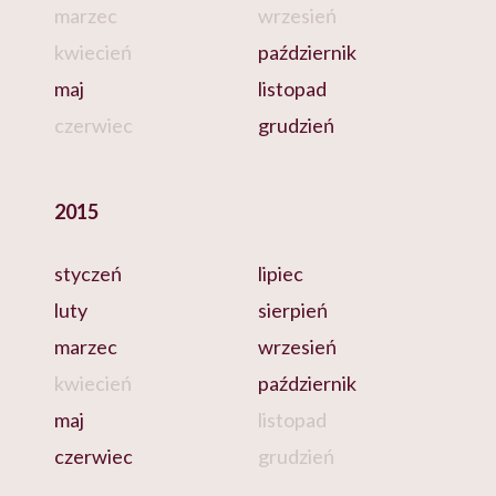
marzec
wrzesień
kwiecień
październik
maj
listopad
czerwiec
grudzień
2015
styczeń
lipiec
luty
sierpień
marzec
wrzesień
kwiecień
październik
maj
listopad
czerwiec
grudzień