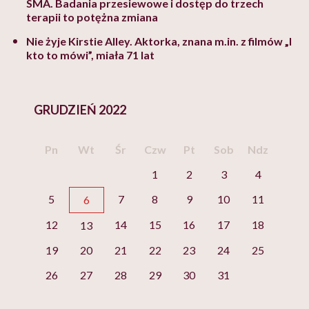
SMA. Badania przesiewowe i dostęp do trzech
terapii to potężna zmiana
Nie żyje Kirstie Alley. Aktorka, znana m.in. z filmów „I
kto to mówi”, miała 71 lat
GRUDZIEŃ 2022
Pn
Wt
Śr
Czw
Pt
Sob
Ndz
1
2
3
4
5
7
8
9
10
11
6
12
14
15
16
17
18
13
19
20
21
22
23
24
25
26
27
28
29
30
31