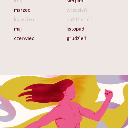
luty
sierpień
marzec
wrzesień
kwiecień
październik
maj
listopad
czerwiec
grudzień