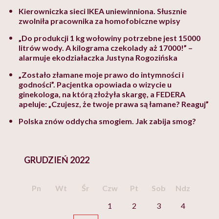
Kierowniczka sieci IKEA uniewinniona. Słusznie
zwolniła pracownika za homofobiczne wpisy
„Do produkcji 1 kg wołowiny potrzebne jest 15000
litrów wody. A kilograma czekolady aż 17000!” –
alarmuje ekodziałaczka Justyna Rogozińska
„Zostało złamane moje prawo do intymności i
godności”. Pacjentka opowiada o wizycie u
ginekologa, na którą złożyła skargę, a FEDERA
apeluje: „Czujesz, że twoje prawa są łamane? Reaguj”
Polska znów oddycha smogiem. Jak zabija smog?
GRUDZIEŃ 2022
Pn
Wt
Śr
Czw
Pt
Sob
Ndz
1
2
3
4