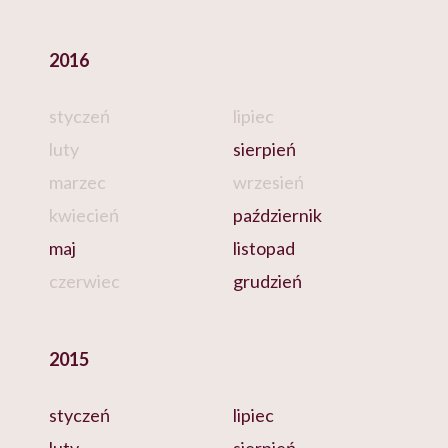
2016
styczeń
lipiec
luty
sierpień
marzec
wrzesień
kwiecień
październik
maj
listopad
czerwiec
grudzień
2015
styczeń
lipiec