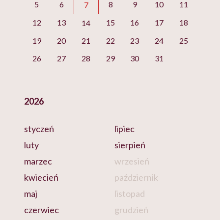
5
6
8
9
10
11
7
12
13
15
16
17
18
14
19
20
21
22
23
24
25
26
27
28
29
30
31
2026
styczeń
lipiec
luty
sierpień
marzec
wrzesień
kwiecień
październik
maj
listopad
czerwiec
grudzień