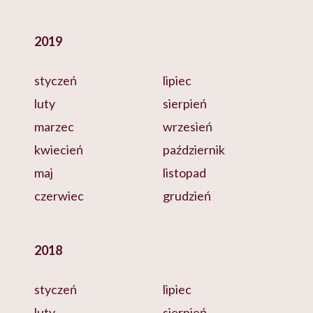
2019
styczeń
lipiec
luty
sierpień
marzec
wrzesień
kwiecień
październik
maj
listopad
czerwiec
grudzień
2018
styczeń
lipiec
luty
sierpień