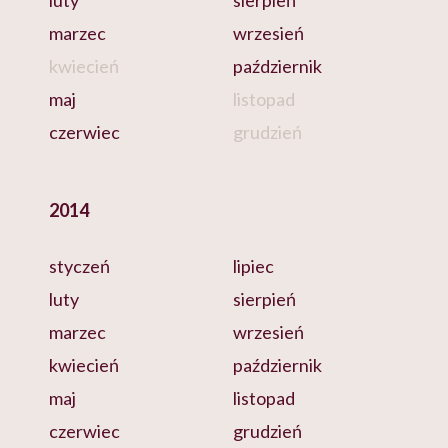
luty
sierpień
marzec
wrzesień
kwiecień
październik
maj
listopad
czerwiec
grudzień
2014
styczeń
lipiec
luty
sierpień
marzec
wrzesień
kwiecień
październik
maj
listopad
czerwiec
grudzień