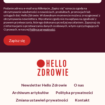
Podanie adresu e-mail oraz kliknięcie „Zapisz się” oznacza zgodę na
otrzymywanie wiadomości o nowościach, produktach, promocjach lub
usługach dot. Hello Zdrowie. W dowolnym momencie możesz zrezygnować z
otrzymywania newslettera. Wycofanie zgody nie ma wpływu na zgodność z
prawem przetwarzania, którego dokonano przed jej wycofaniem. Zapoznaj się
z informacjami o przetwarzaniu danych osobowych, w tym o przysługujących
Ci prawach, w naszej
Polityce prywatności
.
Zapisz się
Newsletter Hello Zdrowie
O nas
Archiwum artykułów
Polityka prywatności
Zmiana ustawień prywatności
Kontakt